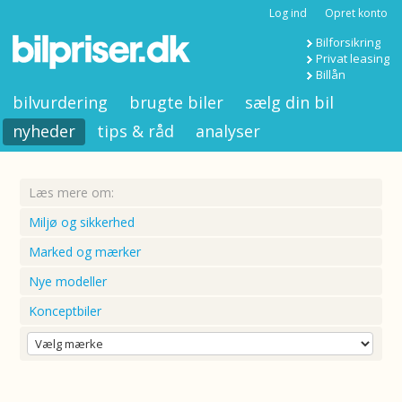
Log ind
Opret konto
Bilforsikring
Privat leasing
Billån
bilvurdering
brugte biler
sælg din bil
nyheder
tips & råd
analyser
Læs mere om:
Miljø og sikkerhed
Marked og mærker
Nye modeller
Konceptbiler