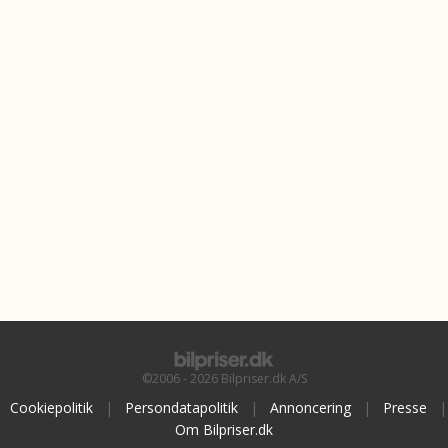
©2006 - 2026 Bilpriser.dk A/S
Cookiepolitik
|
Persondatapolitik
|
Annoncering
|
Presse
|
Om Bilpriser.dk