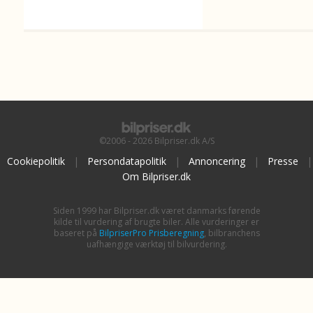
©2006 - 2026 Bilpriser.dk A/S
Cookiepolitik
|
Persondatapolitik
|
Annoncering
|
Presse
|
Om Bilpriser.dk
Siden 1999 har Bilpriser.dk været danmarks førende
kilde til vurdering af brugte biler. Alle vurderinger er
baseret på
BilpriserPro Prisberegning
, bilbranchens
uafhængige værktøj til bilvurdering.