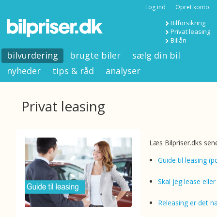
Log ind
Opret konto
Bilforsikring
Privat leasing
Billån
bilvurdering
brugte biler
sælg din bil
nyheder
tips & råd
analyser
Privat leasing
Læs Bilpriser.dks sen
Guide til leasing (p
Skal jeg lease elle
Releasing er det n