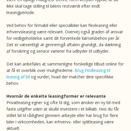
ikke skal tage stilling til bilens restværdi efter endt
leasingperiode.
Ved behov for firmabil eller specialbiler kan flexleasing eller
erhvervsleasing være relevant. Overvej også graden af ansvar
for vedligeholdelse samt dit forventede kørselsbehov per år.
Det er væsentligt at gennemgå aftalen grundigt, da dækning
af forsikring og service varierer fra udbyder til udbyder.
Det kan anbefales at sammenligne forskellige tilbud online for
at få et overblik over mulighederne.
Brug Findleasing til
leasing af bil
og vurder, hvad der matcher dine specifikke
behov.
Hvornår de enkelte leasingformer er relevante
Privatleasing egner sig ofte til dig, som ønsker en ny bil med
faste udgifter uden at skulle investere i et bilkøb. Hvis du får
stillet bil til rådighed gennem arbejde eller har brug for flere
biler i virksomheden, kan erhvervs- eller splitleasing være
aktuelt.