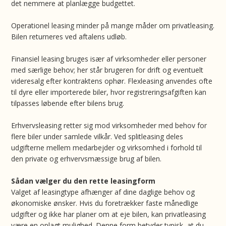
det nemmere at planlægge budgettet.
Operationel leasing minder på mange måder om privatleasing.
Bilen returneres ved aftalens udløb.
Finansiel leasing bruges især af virksomheder eller personer
med særlige behov; her står brugeren for drift og eventuelt
videresalg efter kontraktens ophør. Flexleasing anvendes ofte
til dyre eller importerede biler, hvor registreringsafgiften kan
tilpasses løbende efter bilens brug.
Erhvervsleasing retter sig mod virksomheder med behov for
flere biler under samlede vilkår. Ved splitleasing deles
udgifterne mellem medarbejder og virksomhed i forhold til
den private og erhvervsmæssige brug af bilen.
Sådan vælger du den rette leasingform
Valget af leasingtype afhænger af dine daglige behov og
økonomiske ønsker. Hvis du foretrækker faste månedlige
udgifter og ikke har planer om at eje bilen, kan privatleasing
være en oplagt mulighed. Denne form betyder typisk, at du