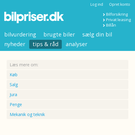
Log ind
Opret konto
Bilforsikring
Privat leasing
Billån
bilvurdering
brugte biler
sælg din bil
nyheder
tips & råd
analyser
Læs mere om:
Køb
Salg
Jura
Penge
Mekanik og teknik