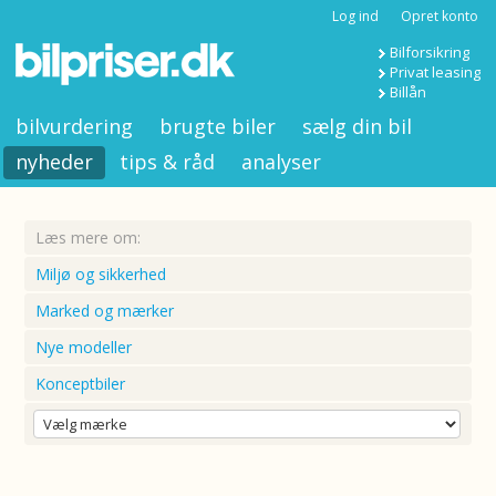
Log ind
Opret konto
Bilforsikring
Privat leasing
Billån
bilvurdering
brugte biler
sælg din bil
nyheder
tips & råd
analyser
Læs mere om:
Miljø og sikkerhed
Marked og mærker
Nye modeller
Konceptbiler