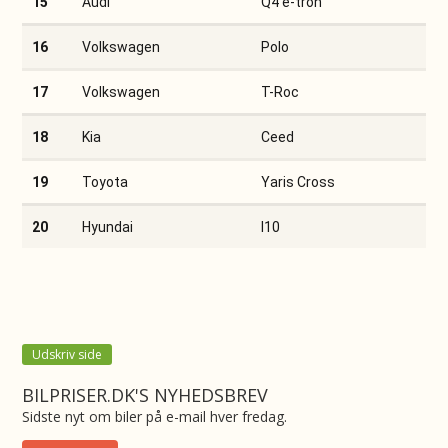
15
Audi
Q4 e-tron
16
Volkswagen
Polo
17
Volkswagen
T-Roc
18
Kia
Ceed
19
Toyota
Yaris Cross
20
Hyundai
I10
Udskriv side
BILPRISER.DK'S NYHEDSBREV
Sidste nyt om biler på e-mail hver fredag.