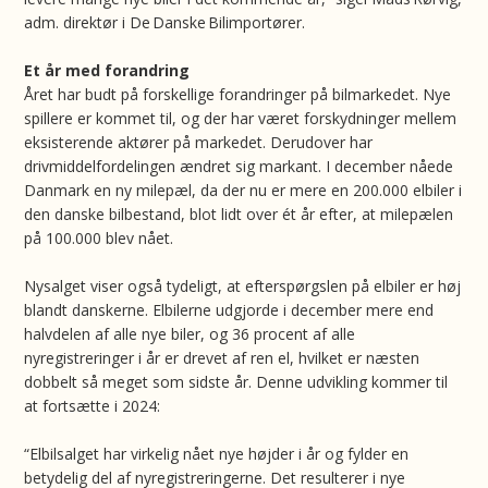
adm. direktør i De Danske Bilimportører.
Et år med forandring
Året har budt på forskellige forandringer på bilmarkedet. Nye
spillere er kommet til, og der har været forskydninger mellem
eksisterende aktører på markedet. Derudover har
drivmiddelfordelingen ændret sig markant. I december nåede
Danmark en ny milepæl, da der nu er mere en 200.000 elbiler i
den danske bilbestand, blot lidt over ét år efter, at milepælen
på 100.000 blev nået.
Nysalget viser også tydeligt, at efterspørgslen på elbiler er høj
blandt danskerne. Elbilerne udgjorde i december mere end
halvdelen af alle nye biler, og 36 procent af alle
nyregistreringer i år er drevet af ren el, hvilket er næsten
dobbelt så meget som sidste år. Denne udvikling kommer til
at fortsætte i 2024:
“Elbilsalget har virkelig nået nye højder i år og fylder en
betydelig del af nyregistreringerne. Det resulterer i nye