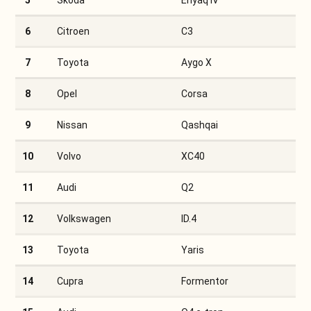
5
Skoda
Enyaq iV
6
Citroen
C3
7
Toyota
Aygo X
8
Opel
Corsa
9
Nissan
Qashqai
10
Volvo
XC40
11
Audi
Q2
12
Volkswagen
ID.4
13
Toyota
Yaris
14
Cupra
Formentor