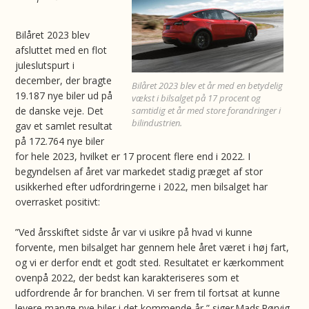
Bilåret 2023 blev
afsluttet med en flot
juleslutspurt i
december, der bragte
Bilåret 2023 blev et år med en betydelig
19.187 nye biler ud på
vækst i bilsalget på 17 procent og
de danske veje. Det
samtidig et år med store forandringer i
bilindustrien.
gav et samlet resultat
på 172.764 nye biler
for hele 2023, hvilket er 17 procent flere end i 2022. I
begyndelsen af året var markedet stadig præget af stor
usikkerhed efter udfordringerne i 2022, men bilsalget har
overrasket positivt:
”Ved årsskiftet sidste år var vi usikre på hvad vi kunne
forvente, men bilsalget har gennem hele året været i høj fart,
og vi er derfor endt et godt sted. Resultatet er kærkomment
ovenpå 2022, der bedst kan karakteriseres som et
udfordrende år for branchen. Vi ser frem til fortsat at kunne
levere mange nye biler i det kommende år,” siger Mads Rørvig,