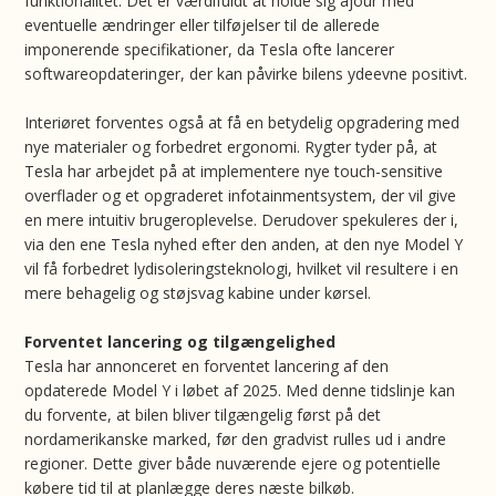
funktionalitet. Det er værdifuldt at holde sig ajour med
eventuelle ændringer eller tilføjelser til de allerede
imponerende specifikationer, da Tesla ofte lancerer
softwareopdateringer, der kan påvirke bilens ydeevne positivt.
Interiøret forventes også at få en betydelig opgradering med
nye materialer og forbedret ergonomi. Rygter tyder på, at
Tesla har arbejdet på at implementere nye touch-sensitive
overflader og et opgraderet infotainmentsystem, der vil give
en mere intuitiv brugeroplevelse. Derudover spekuleres der i,
via den ene Tesla nyhed efter den anden, at den nye Model Y
vil få forbedret lydisoleringsteknologi, hvilket vil resultere i en
mere behagelig og støjsvag kabine under kørsel.
Forventet lancering og tilgængelighed
Tesla har annonceret en forventet lancering af den
opdaterede Model Y i løbet af 2025. Med denne tidslinje kan
du forvente, at bilen bliver tilgængelig først på det
nordamerikanske marked, før den gradvist rulles ud i andre
regioner. Dette giver både nuværende ejere og potentielle
købere tid til at planlægge deres næste bilkøb.