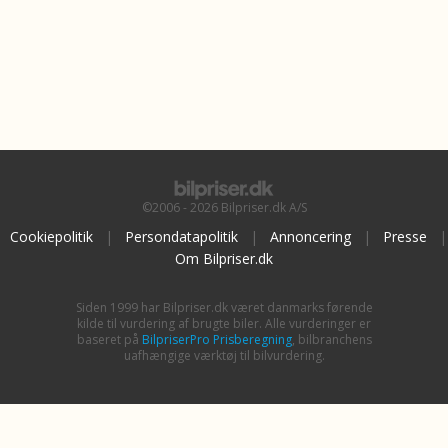
©2006 - 2026 Bilpriser.dk A/S
Cookiepolitik
|
Persondatapolitik
|
Annoncering
|
Presse
|
Om Bilpriser.dk
Siden 1999 har Bilpriser.dk været danmarks førende
kilde til vurdering af brugte biler. Alle vurderinger er
baseret på
BilpriserPro Prisberegning
, bilbranchens
uafhængige værktøj til bilvurdering.