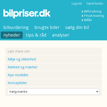
Log ind
Opret konto
Bilforsikring
Privat leasing
Billån
bilvurdering
brugte biler
sælg din bil
nyheder
tips & råd
analyser
Læs mere om:
Miljø og sikkerhed
Marked og mærker
Nye modeller
Konceptbiler