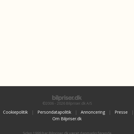
©2006 - 2026 Bilpriser.dk A/S
Cookiepolitik
|
Persondatapolitik
|
Annoncering
|
Presse
|
Om Bilpriser.dk
Siden 1999 har Bilpriser.dk været danmarks førende