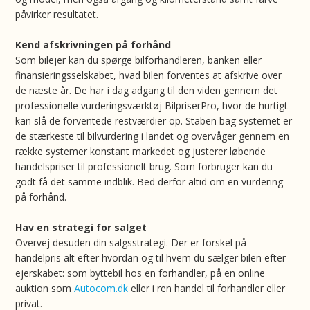
påvirker resultatet.
Kend afskrivningen på forhånd
Som bilejer kan du spørge bilforhandleren, banken eller
finansieringsselskabet, hvad bilen forventes at afskrive over
de næste år. De har i dag adgang til den viden gennem det
professionelle vurderingsværktøj BilpriserPro, hvor de hurtigt
kan slå de forventede restværdier op. Staben bag systemet er
de stærkeste til bilvurdering i landet og overvåger gennem en
række systemer konstant markedet og justerer løbende
handelspriser til professionelt brug. Som forbruger kan du
godt få det samme indblik. Bed derfor altid om en vurdering
på forhånd.
Hav en strategi for salget
Overvej desuden din salgsstrategi. Der er forskel på
handelpris alt efter hvordan og til hvem du sælger bilen efter
ejerskabet: som byttebil hos en forhandler, på en online
auktion som
Autocom.dk
eller i ren handel til forhandler eller
privat.