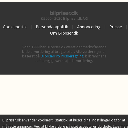
©2006 - 2026 Bilpriser.dk A/S
Cookiepolitik
|
Persondatapolitik
|
Annoncering
|
Presse
|
Om Bilpriser.dk
Siden 1999 har Bilpriser.dk været danmarks førende
kilde til vurdering af brugte biler. Alle vurderinger er
baseret på
BilpriserPro Prisberegning
, bilbranchens
uafhængige værktøj til bilvurdering.
Bilpriser.dk anvender cookies til statistik, at huske dine indstillinger og for at
målrette annoncer. Ved at klikke videre på sitet accepterer du dette. Læs mer