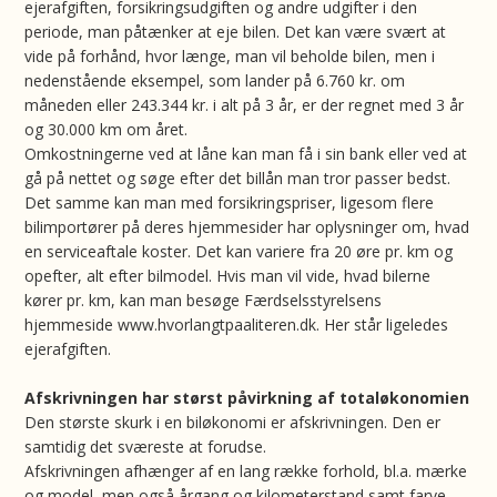
ejerafgiften, forsikringsudgiften og andre udgifter i den
periode, man påtænker at eje bilen. Det kan være svært at
vide på forhånd, hvor længe, man vil beholde bilen, men i
nedenstående eksempel, som lander på 6.760 kr. om
måneden eller 243.344 kr. i alt på 3 år, er der regnet med 3 år
og 30.000 km om året.
Omkostningerne ved at låne kan man få i sin bank eller ved at
gå på nettet og søge efter det billån man tror passer bedst.
Det samme kan man med forsikringspriser, ligesom flere
bilimportører på deres hjemmesider har oplysninger om, hvad
en serviceaftale koster. Det kan variere fra 20 øre pr. km og
opefter, alt efter bilmodel. Hvis man vil vide, hvad bilerne
kører pr. km, kan man besøge Færdselsstyrelsens
hjemmeside www.hvorlangtpaaliteren.dk. Her står ligeledes
ejerafgiften.
Afskrivningen har størst påvirkning af totaløkonomien
Den største skurk i en biløkonomi er afskrivningen. Den er
samtidig det sværeste at forudse.
Afskrivningen afhænger af en lang række forhold, bl.a. mærke
og model, men også årgang og kilometerstand samt farve