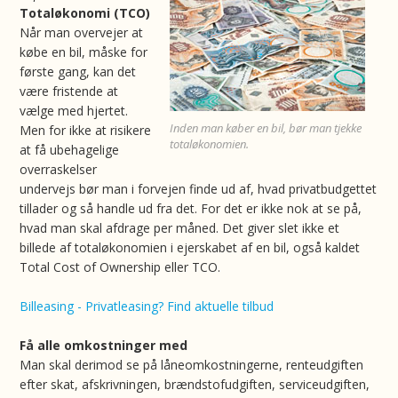
Totaløkonomi (TCO)
Når man overvejer at
købe en bil, måske for
første gang, kan det
være fristende at
vælge med hjertet.
Inden man køber en bil, bør man tjekke
Men for ikke at risikere
totaløkonomien.
at få ubehagelige
overraskelser
undervejs bør man i forvejen finde ud af, hvad privatbudgettet
tillader og så handle ud fra det. For det er ikke nok at se på,
hvad man skal afdrage per måned. Det giver slet ikke et
billede af totaløkonomien i ejerskabet af en bil, også kaldet
Total Cost of Ownership eller TCO.
Billeasing - Privatleasing? Find aktuelle tilbud
Få alle omkostninger med
Man skal derimod se på låneomkostningerne, renteudgiften
efter skat, afskrivningen, brændstofudgiften, serviceudgiften,