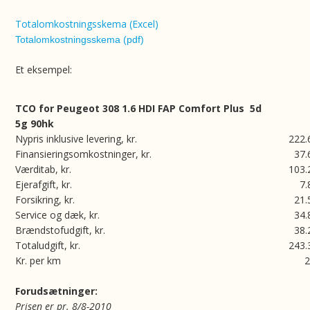
Totalomkostningsskema (Excel)
Totalomkostningsskema (pdf)
Et eksempel:
TCO for Peugeot 308 1.6 HDI FAP Comfort Plus
5d
5g 90hk
Nypris inklusive levering, kr.
222.
Finansieringsomkostninger, kr.
37.
Værditab, kr.
103.
Ejerafgift, kr.
7.
Forsikring, kr.
21.
Service og dæk, kr.
34.
Brændstofudgift, kr.
38.
Totaludgift, kr.
243.
Kr. per km
2
Forudsætninger:
Prisen er pr. 8/8-2010