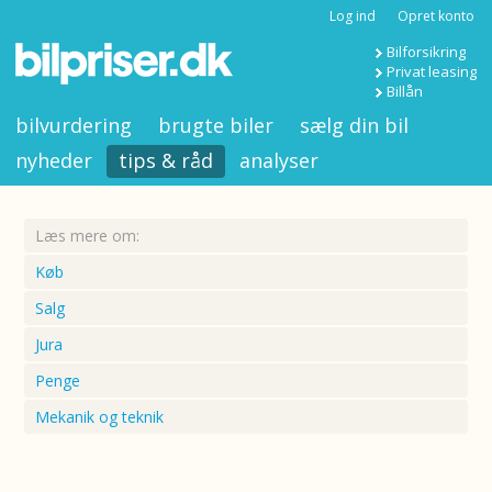
Log ind
Opret konto
Bilforsikring
Privat leasing
Billån
bilvurdering
brugte biler
sælg din bil
nyheder
tips & råd
analyser
Læs mere om:
Køb
Salg
Jura
Penge
Mekanik og teknik