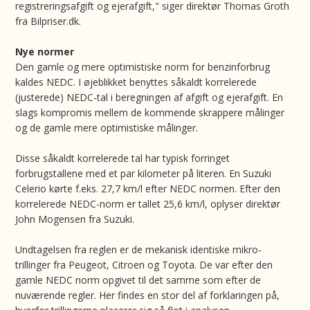
registreringsafgift og ejerafgift," siger direktør Thomas Groth
fra Bilpriser.dk.
Nye normer
Den gamle og mere optimistiske norm for benzinforbrug
kaldes NEDC. I øjeblikket benyttes såkaldt korrelerede
(justerede) NEDC-tal i beregningen af afgift og ejerafgift. En
slags kompromis mellem de kommende skrappere målinger
og de gamle mere optimistiske målinger.
Disse såkaldt korrelerede tal har typisk forringet
forbrugstallene med et par kilometer på literen. En Suzuki
Celerio kørte f.eks. 27,7 km/l efter NEDC normen. Efter den
korrelerede NEDC-norm er tallet 25,6 km/l, oplyser direktør
John Mogensen fra Suzuki.
Undtagelsen fra reglen er de mekanisk identiske mikro-
trillinger fra Peugeot, Citroen og Toyota. De var efter den
gamle NEDC norm opgivet til det samme som efter de
nuværende regler. Her findes en stor del af forklaringen på,