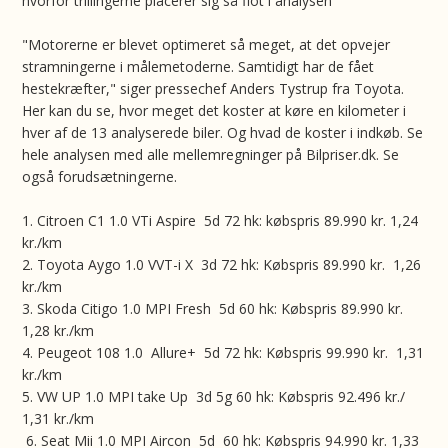
hvorfor trillingerne placerer sig så flot i analysen
"Motorerne er blevet optimeret så meget, at det opvejer
stramningerne i målemetoderne. Samtidigt har de fået
hestekræfter," siger pressechef Anders Tystrup fra Toyota.
Her kan du se, hvor meget det koster at køre en kilometer i
hver af de 13 analyserede biler. Og hvad de koster i indkøb. Se
hele analysen med alle mellemregninger på Bilpriser.dk. Se
også forudsætningerne.
1. Citroen C1 1.0 VTi Aspire 5d 72 hk: købspris 89.990 kr. 1,24
kr./km
2. Toyota Aygo 1.0 VVT-i X 3d 72 hk: Købspris 89.990 kr. 1,26
kr./km
3. Skoda Citigo 1.0 MPI Fresh 5d 60 hk: Købspris 89.990 kr.
1,28 kr./km
4. Peugeot 108 1.0 Allure+ 5d 72 hk: Købspris 99.990 kr. 1,31
kr./km
5. VW UP 1.0 MPI take Up 3d 5g 60 hk: Købspris 92.496 kr./
1,31 kr./km
6. Seat Mii 1.0 MPI Aircon 5d 60 hk: Købspris 94.990 kr. 1,33