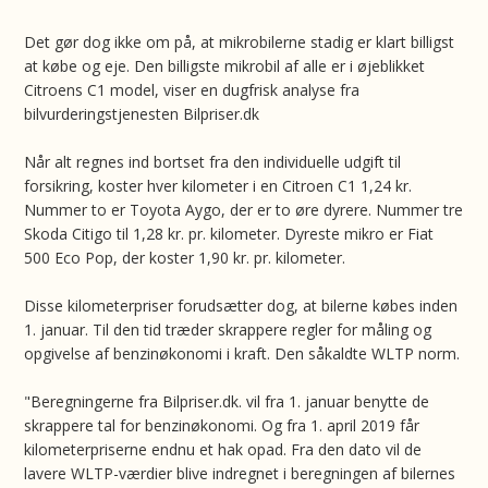
Det gør dog ikke om på, at mikrobilerne stadig er klart billigst
at købe og eje. Den billigste mikrobil af alle er i øjeblikket
Citroens C1 model, viser en dugfrisk analyse fra
bilvurderingstjenesten Bilpriser.dk
Når alt regnes ind bortset fra den individuelle udgift til
forsikring, koster hver kilometer i en Citroen C1 1,24 kr.
Nummer to er Toyota Aygo, der er to øre dyrere. Nummer tre
Skoda Citigo til 1,28 kr. pr. kilometer. Dyreste mikro er Fiat
500 Eco Pop, der koster 1,90 kr. pr. kilometer.
Disse kilometerpriser forudsætter dog, at bilerne købes inden
1. januar. Til den tid træder skrappere regler for måling og
opgivelse af benzinøkonomi i kraft. Den såkaldte WLTP norm.
"Beregningerne fra Bilpriser.dk. vil fra 1. januar benytte de
skrappere tal for benzinøkonomi. Og fra 1. april 2019 får
kilometerpriserne endnu et hak opad. Fra den dato vil de
lavere WLTP-værdier blive indregnet i beregningen af bilernes