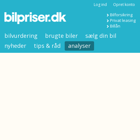
Log ind
Opret konto
Bilforsikring
Privat leasing
Billån
bilvurdering
brugte biler
sælg din bil
nyheder
tips & råd
analyser