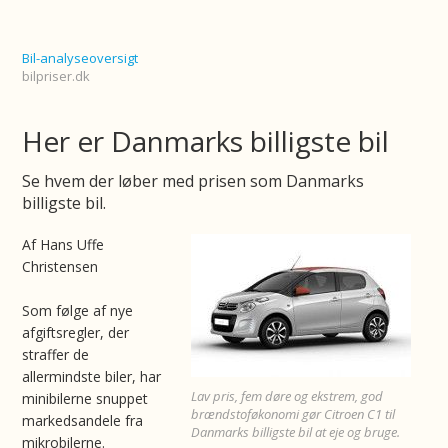
Bil-analyseoversigt
bilpriser.dk
Her er Danmarks billigste bil
Se hvem der løber med prisen som Danmarks
billigste bil.
Af Hans Uffe
Christensen
Som følge af nye
afgiftsregler, der
straffer de
allermindste biler, har
Lav pris, fem døre og ekstrem, god
minibilerne snuppet
brændstoføkonomi gør Citroen C1 til
markedsandele fra
Danmarks billigste bil at eje og bruge.
mikrobilerne.