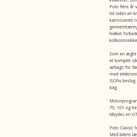
Polo flere år
tid siden en k
karrosseriet 
gennemtæring.
hvilket forbe
kollisionssikk
Som en ægte 
et komplet si
airbags for f
med elektroni
ISOfix-beslag
bag.
Motorprogram
75, 101 og he
tilbydes en G
Polo Classic 
Med bilens l