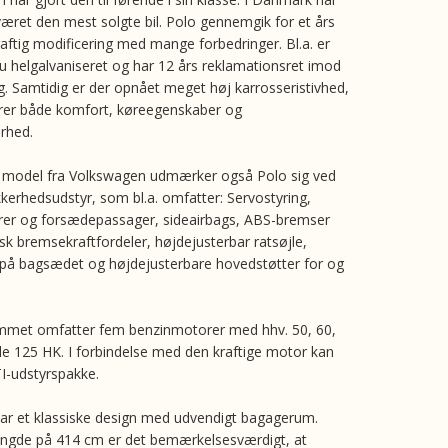
 været den mest solgte bil. Polo gennemgik for et års
raftig modificering med mange forbedringer. Bl.a. er
nu helgalvaniseret og har 12 års reklamationsret imod
 Samtidig er der opnået meget høj karrosseristivhed,
drer både komfort, køreegenskaber og
erhed.
model fra Volkswagen udmærker også Polo sig ved
kkerhedsudstyr, som bl.a. omfatter: Servostyring,
ører og forsædepassager, sideairbags, ABS-bremser
sk bremsekraftfordeler, højdejusterbar ratsøjle,
 på bagsædet og højdejusterbare hovedstøtter for og
met omfatter fem benzinmotorer med hhv. 50, 60,
le 125 HK. I forbindelse med den kraftige motor kan
TI-udstyrspakke.
har et klassiske design med udvendigt bagagerum.
ængde på 414 cm er det bemærkelsesværdigt, at