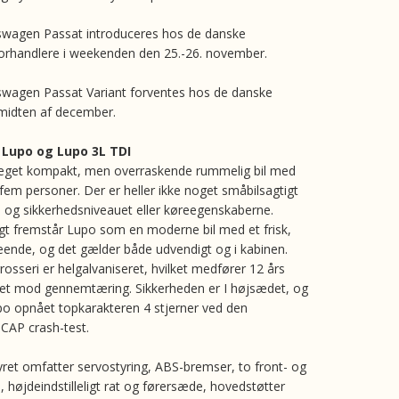
swagen Passat introduceres hos de danske
orhandlere i weekenden den 25.-26. november.
swagen Passat Variant forventes hos de danske
 midten af december.
Lupo og Lupo 3L TDI
eget kompakt, men overraskende rummelig bil med
il fem personer. Der er heller ikke noget småbilsagtigt
s- og sikkerhedsniveauet eller køreegenskaberne.
t fremstår Lupo som en moderne bil med et frisk,
seende, og det gælder både udvendigt og i kabinen.
rosseri er helgalvaniseret, hvilket medfører 12 års
et mod gennemtæring. Sikkerheden er I højsædet, og
po opnået topkarakteren 4 stjerner ved den
CAP crash-test.
ret omfatter servostyring, ABS-bremser, to front- og
, højdeindstilleligt rat og førersæde, hovedstøtter