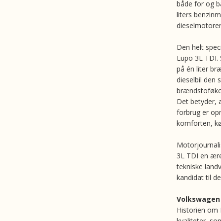
både for og b
liters benzin
dieselmotorer
Den helt spec
Lupo 3L TDI. 
på én liter b
dieselbil den
brændstoføko
Det betyder, a
forbrug er op
komforten, kø
Motorjournali
3L TDI en æres
tekniske landv
kandidat til de
Volkswagen
Historien om 
kvaliteter, so