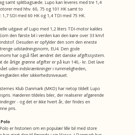
ag samt splitbagsæde. Lupo kan leveres med tre 1,4
motorer med hhv. 60, 75 og 101 HK samt to
: 1,7 SDI med 60 HK og 1,4 TDI med 75 HK.
ielle udgave af Lupo med 1,2 liters TDI-motor kaldes
Som den første bil i verden kan den køre over 33 km/l
rændstof. Desuden er opfylder den som den eneste
 strenge udstødningsnorm, EU4. Den gode
nomi har også fået ændret det danske afgiftssystem.
t de årlige grønne afgifter er på kun 140,- kr. Det lave
nået uden indskrænkninger i rummeligheden,
reglæden eller sikkerhedsniveauet.
sternes Klub Danmark (MKD) har netop tildelt Lupo
pris. Hæderen tildeles biler, der realiserer afgørende
indinger - og det er ikke hvert år, der findes en
nne pris.
 Polo
Polo er historien om en populær lille bil med store
m har gjort den til førende i sin klasse. I Danmark har