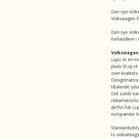
Den nye Volk
Volkswagen-f
Den nye Volk
forhandlere i
Volkswagen 
Lupo er en m
plads til op t
over kvalitet
Designmæssig
tiltalende ud
Det solide kar
reklamationsr
derfor har Lu
europæiske N
Standardudsty
to sideairbags