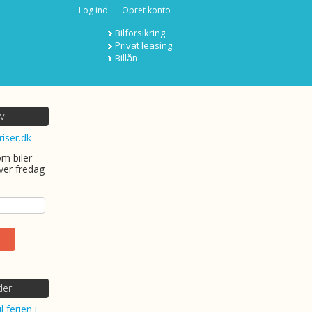
Log ind
Opret konto
Bilforsikring
Privat leasing
Billån
v
riser.dk
om biler
ver fredag
der
l ferien i