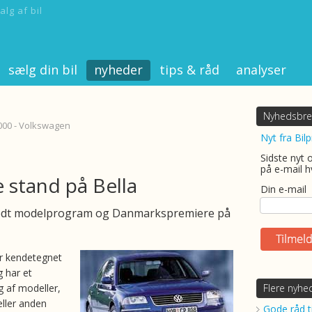
alg af bil
sælg din bil
nyheder
tips & råd
analyser
Nyhedsbre
000 - Volkswagen
Nyt fra Bilp
Sidste nyt 
på e-mail h
e stand på Bella
Din e-mail
dt modelprogram og Danmarkspremiere på
r kendetegnet
g har et
 af modeller,
Flere nyhe
eller anden
Gode råd ti