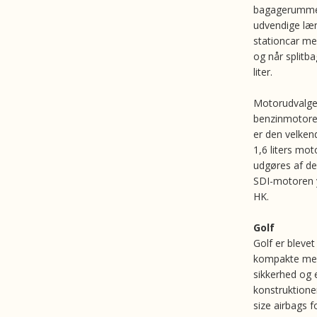
bagagerummet
udvendige læ
stationcar me
og når splitb
liter.
Motorudvalget
benzinmotorer
er den velkend
1,6 liters mo
udgøres af de 
SDI-motoren 
HK.
Golf
Golf er blevet
kompakte mel
sikkerhed og e
konstruktionen
size airbags f