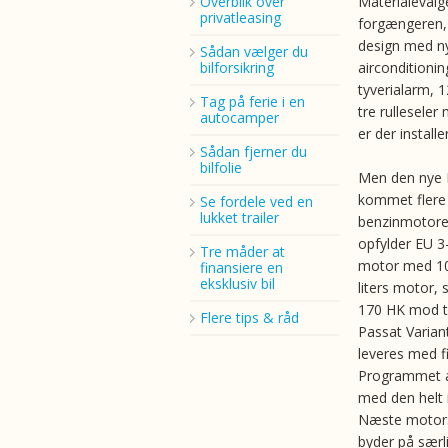
Overblik over
Materialevalg
privatleasing
forgængeren, 
design med ny
Sådan vælger du
bilforsikring
airconditioni
tyverialarm, 
Tag på ferie i en
tre rullesele
autocamper
er der install
Sådan fjerner du
bilfolie
Men den nye P
kommet flere 
Se fordele ved en
lukket trailer
benzinmotorer
opfylder EU 3
Tre måder at
motor med 10
finansiere en
eksklusiv bil
liters motor, s
170 HK mod ti
Flere tips & råd
Passat Varian
leveres med 
Programmet a
med den helt 
Næste motorst
byder på særl