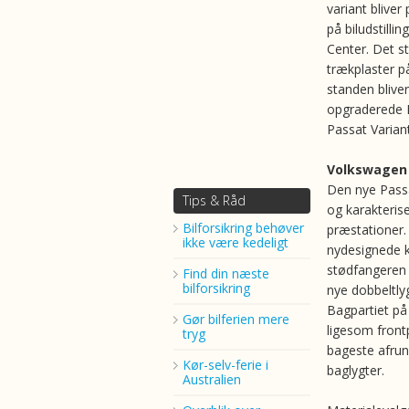
variant bliver
på biludstillin
Center. Det s
trækplaster p
standen blive
opgraderede 
Passat Varia
Volkswagen 
Den nye Passa
Tips & Råd
og karakteris
Bilforsikring behøver
præstationer. 
ikke være kedeligt
nydesignede k
stødfangeren 
Find din næste
bilforsikring
nye dobbeltlyg
Bagpartiet på
Gør bilferien mere
ligesom front
tryg
bageste afrun
Kør-selv-ferie i
baglygter.
Australien