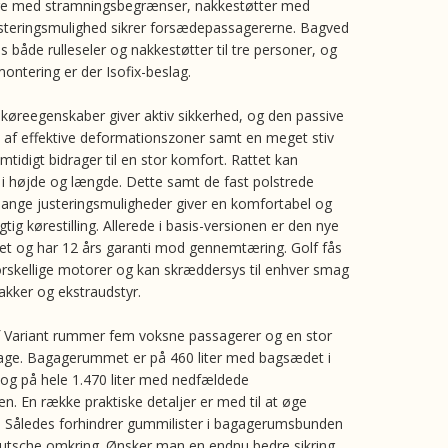
e med stramningsbegrænser, nakkestøtter med
usteringsmulighed sikrer forsædepassagererne. Bagved
es både rulleseler og nakkestøtter til tre personer, og
montering er der Isofix-beslag.
øreegenskaber giver aktiv sikkerhed, og den passive
. af effektive deformationszoner samt en meget stiv
mtidigt bidrager til en stor komfort. Rattet kan
 i højde og længde. Dette samt de fast polstrede
nge justeringsmuligheder giver en komfortabel og
tig kørestilling. Allerede i basis-versionen er den nye
ret og har 12 års garanti mod gennemtæring. Golf fås
orskellige motorer og kan skræddersys til enhver smag
kker og ekstraudstyr.
f Variant rummer fem voksne passagerer og en stor
e. Bagagerummet er på 460 liter med bagsædet i
g og på hele 1.470 liter med nedfældede
. En række praktiske detaljer er med til at øge
 Således forhindrer gummilister i bagagerumsbunden
rutsche omkring. Ønsker man en endnu bedre sikring