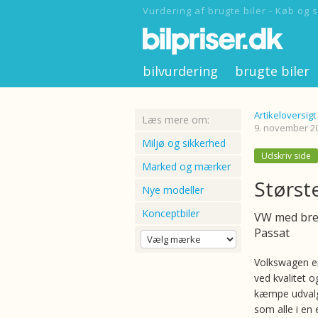
Vurdering af brugte biler - Køb og s
bilvurdering
brugte biler
Artikeloversigt
Læs mere om:
9. november 2
Miljø og sikkerhed
Udskriv side
Marked og mærker
Størst
Nye modeller
Konceptbiler
VW med bre
Passat
Volkswagen e
ved kvalitet o
kæmpe udvalg
som alle i en 