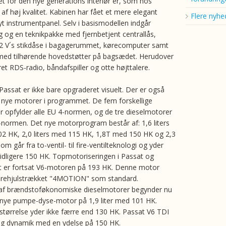
et for den nye generations interiør er, som hos
af høj kvalitet. Kabinen har fået et mere elegant
Flere nyhe
t instrumentpanel. Selv i basismodellen indgår
ng og en teknikpakke med fjernbetjent centrallås,
12 V´s stikdåse i bagagerummet, kørecomputer samt
r med tilhørende hovedstøtter på bagsædet. Herudover
eret RDS-radio, båndafspiller og otte højttalere.
assat er ikke bare opgraderet visuelt. Der er også
nye motorer i programmet. De fem forskellige
 opfylder alle EU 4-normen, og de tre dieselmotorer
-normen. Det nye motorprogram består af: 1,6 liters
2 HK, 2,0 liters med 115 HK, 1,8T med 150 HK og 2,3
om går fra to-ventil- til fire-ventilteknologi og yder
dligere 150 HK. Topmotoriseringen i Passat og
t er fortsat V6-motoren på 193 HK. Denne motor
firehjulstrækket "4MOTION" som standard.
f brændstoføkonomiske dieselmotorer begynder nu
nye pumpe-dyse-motor på 1,9 liter med 101 HK.
ørrelse yder ikke færre end 130 HK. Passat V6 TDI
ig dynamik med en ydelse på 150 HK.