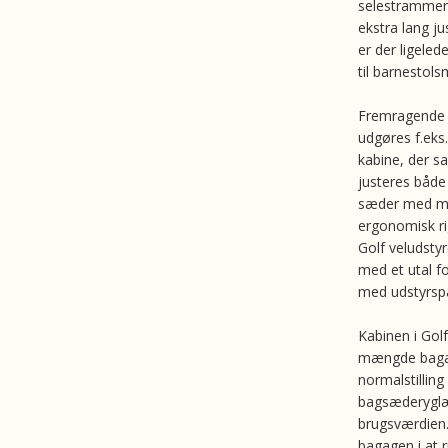
selestrammer
ekstra lang j
er der ligeled
til barnestols
Fremragende k
udgøres f.eks
kabine, der sa
justeres både
sæder med ma
ergonomisk rig
Golf veludsty
med et utal f
med udstyrspa
Kabinen i Gol
mængde bagag
normalstillin
bagsæderyglæn
brugsværdien.
bagagen i at 