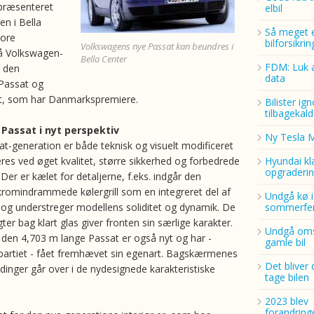
 præsenteret
elbil
gen i Bella
Så meget 
tore
bilforsikri
Volkswagens nye Passat kan beundres i
å Volkswagen-
Bella Center
FDM: Luk a
r den
data
Passat og
nt, som har Danmarkspremiere.
Bilister ig
tilbagekald
Passat i nyt perspektiv
Ny Tesla 
t-generation er både teknisk og visuelt modificeret
eres ved øget kvalitet, større sikkerhed og forbedrede
Hyundai kl
opgraderin
Der er kælet for detaljerne, f.eks. indgår den
romindrammede kølergrill som en integreret del af
Undgå kø i
og understreger modellens soliditet og dynamik. De
sommerfer
ter bag klart glas giver fronten sin særlige karakter.
Undgå oms
 den 4,703 m lange Passat er også nyt og har -
gamle bil
partiet - fået fremhævet sin egenart. Bagskærmenes
Det bliver 
dinger går over i de nydesignede karakteristiske
tage bilen
2023 blev
forandring