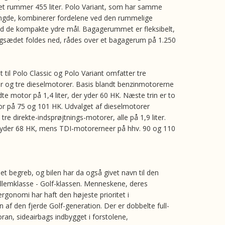
 rummer 455 liter. Polo Variant, som har samme
ngde, kombinerer fordelene ved den rummelige
d de kompakte ydre mål. Bagagerummet er fleksibelt,
agsædet foldes ned, rådes over et bagagerum på 1.250
 til Polo Classic og Polo Variant omfatter tre
 og tre dieselmotorer. Basis blandt benzinmotorerne
te motor på 1,4 liter, der yder 60 HK. Næste trin er to
tor på 75 og 101 HK. Udvalget af dieselmotorer
tre direkte-indsprøjtnings-motorer, alle på 1,9 liter.
yder 68 HK, mens TDI-motorerneer på hhv. 90 og 110
 et begreb, og bilen har da også givet navn til den
lemklasse - Golf-klassen. Menneskene, deres
rgonomi har haft den højeste prioritet i
 af den fjerde Golf-generation. Der er dobbelte full-
oran, sideairbags indbygget i forstolene,