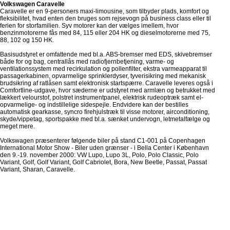
Volkswagen Caravelle
Caravelle er en 9-personers maxi-limousine, som tilbyder plads, komfort og
fleksibilitet, hvad enten den bruges som rejsevogn på business class eller til
ferien for storfamilien. Syv motorer kan der vælges imellem, hvor
benzinmotorerne fås med 84, 115 eller 204 HK og dieselmotorerne med 75,
88, 102 og 150 HK.
Basisudstyret er omfattende med bl.a. ABS-bremser med EDS, skivebremser
både for og bag, centrallås med radiofjernbetjening, varme- og
ventilationssystem med recirkulation og pollenfilter, ekstra varmeapparat til
passagerkabinen, opvarmelige sprinklerdyser, tyverisikring med mekanisk
brudsikring af ratlåsen samt elektronisk startspærre. Caravelle leveres også i
Comfortline-udgave, hvor sæderne er udstyret med armlæn og betrukket med
lækkert velourstof, polstret instrumentpanel, elektrisk rudeoptræk samt el-
opvarmelige- og indstillelige sidespejle. Endvidere kan der bestilles
automatisk gearkasse, syncro firehjulstræk til visse motorer, airconditioning,
skyde/vippetag, sportspakke med bl.a. sænket undervogn, letmetalfælge og
meget mere.
Volkswagen præsenterer følgende biler på stand C1-001 på Copenhagen
International Motor Show - Biler uden grænser - i Bella Center i København
den 9.-19. november 2000: VW Lupo, Lupo 3L, Polo, Polo Classic, Polo
Variant, Golf, Golf Variant, Golf Cabriolet, Bora, New Beetle, Passat, Passat
Variant, Sharan, Caravelle.