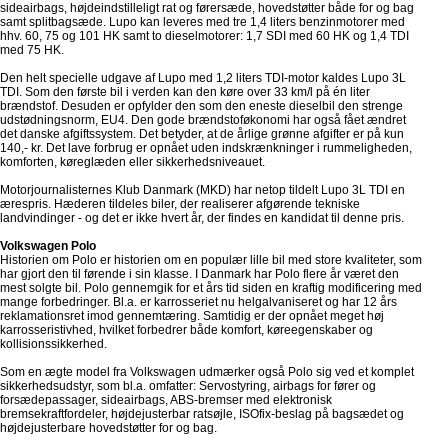
sideairbags, højdeindstilleligt rat og førersæde, hovedstøtter både for og bag
samt splitbagsæde. Lupo kan leveres med tre 1,4 liters benzinmotorer med
hhv. 60, 75 og 101 HK samt to dieselmotorer: 1,7 SDI med 60 HK og 1,4 TDI
med 75 HK.
Den helt specielle udgave af Lupo med 1,2 liters TDI-motor kaldes Lupo 3L
TDI. Som den første bil i verden kan den køre over 33 km/l på én liter
brændstof. Desuden er opfylder den som den eneste dieselbil den strenge
udstødningsnorm, EU4. Den gode brændstoføkonomi har også fået ændret
det danske afgiftssystem. Det betyder, at de årlige grønne afgifter er på kun
140,- kr. Det lave forbrug er opnået uden indskrænkninger i rummeligheden,
komforten, køreglæden eller sikkerhedsniveauet.
Motorjournalisternes Klub Danmark (MKD) har netop tildelt Lupo 3L TDI en
ærespris. Hæderen tildeles biler, der realiserer afgørende tekniske
landvindinger - og det er ikke hvert år, der findes en kandidat til denne pris.
Volkswagen Polo
Historien om Polo er historien om en populær lille bil med store kvaliteter, som
har gjort den til førende i sin klasse. I Danmark har Polo flere år været den
mest solgte bil. Polo gennemgik for et års tid siden en kraftig modificering med
mange forbedringer. Bl.a. er karrosseriet nu helgalvaniseret og har 12 års
reklamationsret imod gennemtæring. Samtidig er der opnået meget høj
karrosseristivhed, hvilket forbedrer både komfort, køreegenskaber og
kollisionssikkerhed.
Som en ægte model fra Volkswagen udmærker også Polo sig ved et komplet
sikkerhedsudstyr, som bl.a. omfatter: Servostyring, airbags for fører og
forsædepassager, sideairbags, ABS-bremser med elektronisk
bremsekraftfordeler, højdejusterbar ratsøjle, ISOfix-beslag på bagsædet og
højdejusterbare hovedstøtter for og bag.