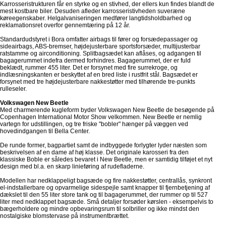
Karrosseristrukturen får en styrke og en stivhed, der ellers kun findes blandt de
mest kostbare biler. Desuden afleder karrosseristivheden suveræne
køreegenskaber. Helgalvaniseringen medfører langtidsholdbarhed og
reklamationsret overfor gennemtæring på 12 år.
Standardudstyret i Bora omfatter airbags til fører og forsædepassager og
sideairbags, ABS-bremser, højdejusterbare sportsforsæder, multijusterbar
ratstamme og airconditioning. Splitbagsædet kan aflåses, og adgangen til
bagagerummet indefra dermed forhindres. Bagagerummet, der er fuld
beklædt, rummer 455 liter. Det er forsynet med fire surrekroge, og
indlæsningskanten er beskyttet af en bred liste i rustfrit stål. Bagsædet er
forsynet med tre højdejusterbare nakkestøtter med tilhørende tre-punkts
rulleseler.
Volkswagen New Beetle
Med charmerende kugleform byder Volkswagen New Beetle de besøgende på
Copenhagen International Motor Show velkommen. New Beetle er nemlig
vartegn for udstillingen, og tre friske "bobler" hænger på væggen ved
hovedindgangen til Bella Center.
De runde former, bagpartiet samt de indbyggede forlygter lyder næsten som
beskrivelsen af en dame af høj klasse. Det originale karosseri fra den
klassiske Boble er således bevaret i New Beetle, men er samtidig tilføjet et nyt
design med bl.a. en skarp linieføring af rudefladerne.
Modellen har nedklappeligt bagsæde og fire nakkestøtter, centrallås, synkront
el-indstallerbare og opvarmelige sidespejle samt knapper til fjernbetjening af
dækslet til den 55 liter store tank og til bagagerummet, der rummer op til 527
liter med nedklappet bagsæde. Små detaljer forsøder kørslen - eksempelvis to
bægerholdere og mindre opbevaringsrum til solbriller og ikke mindst den
nostalgiske blomstervase på instrumentbrættet.