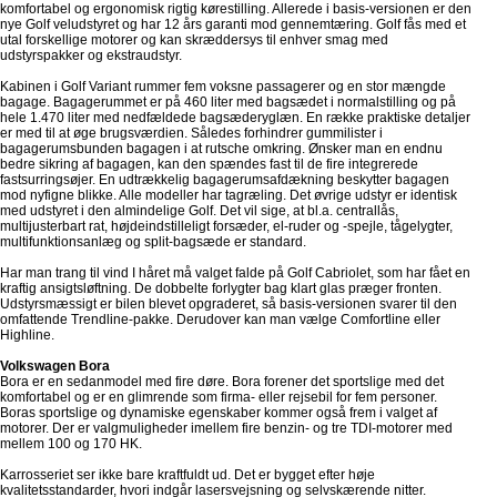
komfortabel og ergonomisk rigtig kørestilling. Allerede i basis-versionen er den
nye Golf veludstyret og har 12 års garanti mod gennemtæring. Golf fås med et
utal forskellige motorer og kan skræddersys til enhver smag med
udstyrspakker og ekstraudstyr.
Kabinen i Golf Variant rummer fem voksne passagerer og en stor mængde
bagage. Bagagerummet er på 460 liter med bagsædet i normalstilling og på
hele 1.470 liter med nedfældede bagsæderyglæn. En række praktiske detaljer
er med til at øge brugsværdien. Således forhindrer gummilister i
bagagerumsbunden bagagen i at rutsche omkring. Ønsker man en endnu
bedre sikring af bagagen, kan den spændes fast til de fire integrerede
fastsurringsøjer. En udtrækkelig bagagerumsafdækning beskytter bagagen
mod nyfigne blikke. Alle modeller har tagræling. Det øvrige udstyr er identisk
med udstyret i den almindelige Golf. Det vil sige, at bl.a. centrallås,
multijusterbart rat, højdeindstilleligt forsæder, el-ruder og -spejle, tågelygter,
multifunktionsanlæg og split-bagsæde er standard.
Har man trang til vind I håret må valget falde på Golf Cabriolet, som har fået en
kraftig ansigtsløftning. De dobbelte forlygter bag klart glas præger fronten.
Udstyrsmæssigt er bilen blevet opgraderet, så basis-versionen svarer til den
omfattende Trendline-pakke. Derudover kan man vælge Comfortline eller
Highline.
Volkswagen Bora
Bora er en sedanmodel med fire døre. Bora forener det sportslige med det
komfortabel og er en glimrende som firma- eller rejsebil for fem personer.
Boras sportslige og dynamiske egenskaber kommer også frem i valget af
motorer. Der er valgmuligheder imellem fire benzin- og tre TDI-motorer med
mellem 100 og 170 HK.
Karrosseriet ser ikke bare kraftfuldt ud. Det er bygget efter høje
kvalitetsstandarder, hvori indgår lasersvejsning og selvskærende nitter.