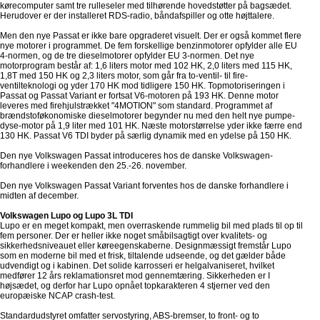
kørecomputer samt tre rulleseler med tilhørende hovedstøtter på bagsædet.
Herudover er der installeret RDS-radio, båndafspiller og otte højttalere.
Men den nye Passat er ikke bare opgraderet visuelt. Der er også kommet flere
nye motorer i programmet. De fem forskellige benzinmotorer opfylder alle EU
4-normen, og de tre dieselmotorer opfylder EU 3-normen. Det nye
motorprogram består af: 1,6 liters motor med 102 HK, 2,0 liters med 115 HK,
1,8T med 150 HK og 2,3 liters motor, som går fra to-ventil- til fire-
ventilteknologi og yder 170 HK mod tidligere 150 HK. Topmotoriseringen i
Passat og Passat Variant er fortsat V6-motoren på 193 HK. Denne motor
leveres med firehjulstrækket "4MOTION" som standard. Programmet af
brændstoføkonomiske dieselmotorer begynder nu med den helt nye pumpe-
dyse-motor på 1,9 liter med 101 HK. Næste motorstørrelse yder ikke færre end
130 HK. Passat V6 TDI byder på særlig dynamik med en ydelse på 150 HK.
Den nye Volkswagen Passat introduceres hos de danske Volkswagen-
forhandlere i weekenden den 25.-26. november.
Den nye Volkswagen Passat Variant forventes hos de danske forhandlere i
midten af december.
Volkswagen Lupo og Lupo 3L TDI
Lupo er en meget kompakt, men overraskende rummelig bil med plads til op til
fem personer. Der er heller ikke noget småbilsagtigt over kvalitets- og
sikkerhedsniveauet eller køreegenskaberne. Designmæssigt fremstår Lupo
som en moderne bil med et frisk, tiltalende udseende, og det gælder både
udvendigt og i kabinen. Det solide karrosseri er helgalvaniseret, hvilket
medfører 12 års reklamationsret mod gennemtæring. Sikkerheden er I
højsædet, og derfor har Lupo opnået topkarakteren 4 stjerner ved den
europæiske NCAP crash-test.
Standardudstyret omfatter servostyring, ABS-bremser, to front- og to