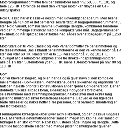
Motorprogrammet omfatter fem benzinmotorer med hhv. 50, 60, 75, 101 og
hele 125 HK. I forbindelse med den kraftige motor kan tilbydes en GTI-
udstyrspakke.
Polo Classic har et klassiske design med udvendigt bagagerum. Med bilens
længde på 414 cm er det bemærkelsesværdigt, at bagagerummet rummer 455
liter. Polo Variant, som har samme udvendige længde, kombinerer fordelene
ved den rummelige stationcar med de kompakte ydre mål. Bagagerummet er
fleksibelt, og når splitbagsædet foldes ned, rådes over et bagagerum på 1.250
liter.
Motorudvalget til Polo Classic og Polo Variant omfatter tre benzinmotorer og
tre dieselmotorer. Basis blandt benzinmotorerne er den velkendte motor på 1,4
liter, der yder 60 HK. Næste trin er to 1,6 liters motor på 75 og 101 HK.
Udvalget af dieselmotorer udgøres af de tre direkte-indsprøjtnings-motorer,
alle på 1,9 liter. SDI-motoren yder 68 HK, mens TDI-motorerneer på hhv. 90 og
110 HK.
Golf
Golf er blevet et begreb, og bilen har da også givet navn til den kompakte
mellemklasse - Golf-klassen. Menneskene, deres sikkerhed og ergonomi har
haft den højeste prioritet i konstruktionen af den fjerde Golf-generation. Der er
dobbelte full-size airbags foran, sideairbags indbygget i forstolene,
selestrammere med stramningsbegrænser, nakkestøtter med ekstra lang
justeringsmulighed sikrer forsædepassagererne. Bagved er der ligeledes
både rulleseler og nakkestøtter til tre personer, og til barnestolsmontering er
der Isofix-beslag.
Fremragende køreegenskaber giver aktiv sikkerhed, og den passive udgøres
f.eks. af effektive deformationszoner samt en meget stiv kabine, der samtidigt
bidrager til en stor komfort. Rattet kan justeres både i højde og længde. Dette
samt de fast polstrede sæder med mange justeringsmuligheder giver en