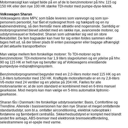
Motormæssigt kan valget falde på en af de to benzinmotorer på hhv. 115 og
150 HK eller den nye 100 HK stærke TDI-motor med pumpe-dyse-teknik.
Volkswagen Sharan
Volkswagens store MPV, som både leveres som varevogn og som syv-
personers personbil, har fået et nydesignet front- og hækparti og en ny
kabineindretning, så den fremstår mere attraktiv end nogensinde. Samtidig er
motorprogrammet blevet udvidet med en række nye, avancerede motorer, og
udstyrsniveauet er forbedret. Sharan som udmærker sig ved sin store
fleksibilitet. De fem bagsæder kan hver for sig enten foldes sammen eller
tages helt ud, så der bliver plads til enten passagerer eller bagage afhængigt
af det aktuelle transportbehov
Man vælge mellem fem forskellige motorer: To TDI-motorer og tre
benzinmotorer. TDI-motorerne har 1,9 liters slagvolumen og en ydelse på hhv.
90 og 115 HK er helt nye og benytter sig af Volkswagens enestående
pumpedyse-indsprøjtningssystem.
Benzinmotorprogrammet begynder med en 2,0-liters motor med 115 HK og en
1,8-liters turbomotor med 150 HK. Kraftigste motoralternativ er en ny 2,8-liters
V6-motor med 24 ventiler og en ydelse på 204 HK. Fælles for alle
motorvarianter er, at de som standard er kombineret med en 6-trins manuel
gearkasse. Mod merpris kan man vælge en 5-trins automatisk tiptronic-
gearkasse.
Sharan fås i Danmark i tre forskellige udstyrsvarianter: Basis, Comfortline og
Trendline. Allerede i basisversionen har den nye Sharan et meget omfattende
standardudstyr, som bl.a. omfatter airconditioning, elektrisk rudeoptræk i
fordørene og fjernbetjent centrallås. Sikkerhedsudstyret er komplet med blandt
andet fire airbags, ABS-bremser med elektronisk bremsekraftfordeling,
selestrammere og el-spejle med varme.