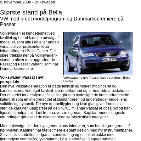
9. november 2000 - Volkswagen
Største stand på Bella
VW med bredt modelprogram og Danmarkspremiere på
Passat
Volkswagen er kendetegnet ved
kvalitet og har et kæmpe udvalg af
modeller, som alle i en eller anden
variant bliver præsenteret på
biludstillingen i Bella Center. Det
store trækplaster på Volkswagen-
standen bliver den opgraderede
Passat og Passat Variant, som har
Danmarkspremiere.
Volkswagen Passat i nyt
Volkswagens nye Passat kan beundres i Bella
Center
perspektiv
Den nye Passat-generation er både teknisk og visuelt modificeret og
karakteriseres ved øget kvalitet, større sikkerhed og forbedrede præstationer.
Der er kælet for detaljerne, f.eks. indgår den nydesignede kromindrammede
kølergrill som en integreret del af stødfangeren og understreger modellens
soliditet og dynamik. De nye dobbeltlygter bag klart glas giver fronten sin
særlige karakter. Bagpartiet på den 4,703 m lange Passat er også nyt og har -
ligesom frontpartiet - fået fremhævet sin egenart. Bagskærmenes bageste
afrundinger går over i de nydesignede karakteristiske baglygter.
Materialevalget for den nye generations interiør er, som hos forgængeren, af
høj kvalitet. Kabinen har fået et mere elegant design med nyt instrumentpanel.
Selv i basismodellen indgår airconditioning og en teknikpakke med
fjernbetjent centrallås, tyverialarm, 12 V´s stikdåse i bagagerummet,