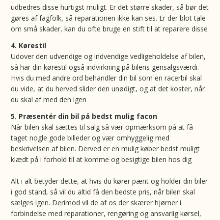
udbedres disse hurtigst muligt. Er det større skader, så bør det
gøres af fagfolk, så reparationen ikke kan ses. Er der blot tale
om små skader, kan du ofte bruge en stift til at reparere disse
4. Kørestil
Udover den udvendige og indvendige vedligeholdelse af bilen,
så har din kørestil også indvirkning på bilens gensalgsværdi.
Hvis du med andre ord behandler din bil som en racerbil skal
du vide, at du herved slider den unødigt, og at det koster, når
du skal af med den igen
5. Præsentér din bil på bedst mulig facon
Når bilen skal sættes til salg så vær opmærksom på at få
taget nogle gode billeder og vær omhyggelig med
beskrivelsen af bilen. Derved er en mulig køber bedst muligt
klædt på i forhold til at komme og besigtige bilen hos dig
Alt i alt betyder dette, at hvis du kører pænt og holder din biler
i god stand, så vil du altid få den bedste pris, når bilen skal
sælges igen. Derimod vil de af os der skærer hjørner i
forbindelse med reparationer, rengøring og ansvarlig kørsel,