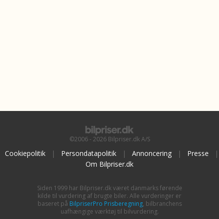
©2006 - 2026 Bilpriser.dk A/S
Cookiepolitik
|
Persondatapolitik
|
Annoncering
|
Presse
|
Om Bilpriser.dk
Siden 1999 har Bilpriser.dk været danmarks førende
kilde til vurdering af brugte biler. Alle vurderinger er
baseret på
BilpriserPro Prisberegning
, bilbranchens
uafhængige værktøj til bilvurdering.