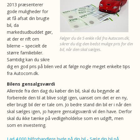
2013 præsenterer
gode muligheder for
at få afsat din brugte
bil, da
markedsudbuddet gør,
Følger du de 5 enkle råd fra Autocom.dk,
at der er rift om
sikrer du dig den bedst mulige pris for din
bilerne – specielt de
bil, når den skal sælges.
større familiebiler.
Samtidig kan du sikre
dig en god pris på bilen ved at følge nogle meget enkelte tips
fra Autocom.dk.
Bilens gensalgsværdi
Allerede fra den dag du køber din bil, skal du begynde at
forberede den til at blive solgt igen, uanset om det er en ny,
eller brugt bil der er tale om. Jo bedre stand din bil er i når den
skal sælges igen, jo højere gensalgsværdi vil den have. Derfor
skal du ikke tænke på vedligeholdelse som en udgift, men
som en investering.
Lad 4.000 bilforhandlere byde på din bil - Sælg din bil på