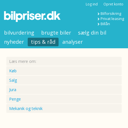
Log ind
Opret konto
Bilforsikring
Privat leasing
Billån
bilvurdering
brugte biler
sælg din bil
nyheder
tips & råd
analyser
Læs mere om:
Køb
Salg
Jura
Penge
Mekanik og teknik