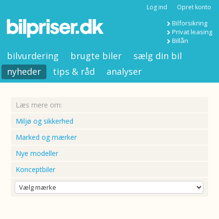
Log ind
Opret konto
Bilforsikring
Privat leasing
Billån
bilvurdering
brugte biler
sælg din bil
nyheder
tips & råd
analyser
Læs mere om:
Miljø og sikkerhed
Marked og mærker
Nye modeller
Konceptbiler