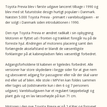
Toyota Previa blev i første udgave lanceret tilbage i 1990 og
blev med sit futuristiske design hurtigt populær i Danmark.
Næsten 5.000 Toyota Previa - primært i varebilsudgaven - er
der solgt i Danmark siden introduktionen i 1990.
Den nye Toyota Previa er ændret radikalt i sin opbygning.
Motoren er flyttet ud i fronten og trækket foregår nu på de
forreste hjul. Ændringen af motorens placering samt den
forlængede akselafstand er blandt de væsentligste
forklaringer på at kabinepladsen føles væsentligt forbedret.
Adgangsforholdene til kabinen er ligeledes forbedret. Alle
versioner har store skydedøre i begge sider for at give nem
og ubesværet adgang for passagerer eller når der skal varer
ind eller ud af bilen. Alle stole i MPV'en kan foldes sammen
eller tages ud (sidstnævnte kun i den 6 og 7 personers
udgave). Varebilsudgaven har et regulært tæppebelagt og
plant gulv og en lav læssehøjde på kun 71 cm.
Motoren i den nye Toyota Previa er på 2.4 liter og forsynet