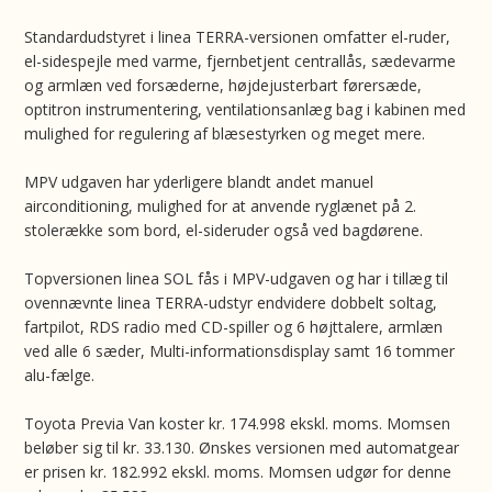
Standardudstyret i linea TERRA-versionen omfatter el-ruder,
el-sidespejle med varme, fjernbetjent centrallås, sædevarme
og armlæn ved forsæderne, højdejusterbart førersæde,
optitron instrumentering, ventilationsanlæg bag i kabinen med
mulighed for regulering af blæsestyrken og meget mere.
MPV udgaven har yderligere blandt andet manuel
airconditioning, mulighed for at anvende ryglænet på 2.
stolerække som bord, el-sideruder også ved bagdørene.
Topversionen linea SOL fås i MPV-udgaven og har i tillæg til
ovennævnte linea TERRA-udstyr endvidere dobbelt soltag,
fartpilot, RDS radio med CD-spiller og 6 højttalere, armlæn
ved alle 6 sæder, Multi-informationsdisplay samt 16 tommer
alu-fælge.
Toyota Previa Van koster kr. 174.998 ekskl. moms. Momsen
beløber sig til kr. 33.130. Ønskes versionen med automatgear
er prisen kr. 182.992 ekskl. moms. Momsen udgør for denne