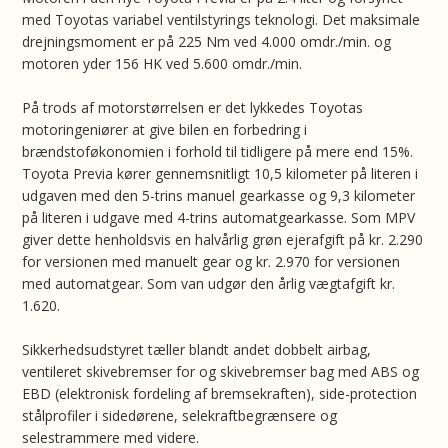
med Toyotas variabel ventilstyrings teknologi. Det maksimale
drejningsmoment er på 225 Nm ved 4.000 omdr./min. og
motoren yder 156 HK ved 5.600 omdr./min.
På trods af motorstørrelsen er det lykkedes Toyotas
motoringeniører at give bilen en forbedring i
brændstoføkonomien i forhold til tidligere på mere end 15%.
Toyota Previa kører gennemsnitligt 10,5 kilometer på literen i
udgaven med den 5-trins manuel gearkasse og 9,3 kilometer
på literen i udgave med 4-trins automatgearkasse. Som MPV
giver dette henholdsvis en halvårlig grøn ejerafgift på kr. 2.290
for versionen med manuelt gear og kr. 2.970 for versionen
med automatgear. Som van udgør den årlig vægtafgift kr.
1.620.
Sikkerhedsudstyret tæller blandt andet dobbelt airbag,
ventileret skivebremser for og skivebremser bag med ABS og
EBD (elektronisk fordeling af bremsekraften), side-protection
stålprofiler i sidedørene, selekraftbegrænsere og
selestrammere med videre.