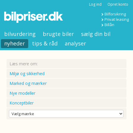
Log ind
Opret konto
Bilforsikring
Privat leasing
Billån
bilvurdering
brugte biler
sælg din bil
nyheder
tips & råd
analyser
Læs mere om:
Miljø og sikkerhed
Marked og mærker
Nye modeller
Konceptbiler