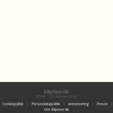
©2006 - 2026 Bilpriser.dk A/S
Cookiepolitik
|
Persondatapolitik
|
Annoncering
|
Presse
|
Om Bilpriser.dk