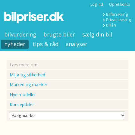
Log ind
Opret konto
Bilforsikring
Privat leasing
Billån
bilvurdering
brugte biler
sælg din bil
nyheder
tips & råd
analyser
Læs mere om:
Miljø og sikkerhed
Marked og mærker
Nye modeller
Konceptbiler