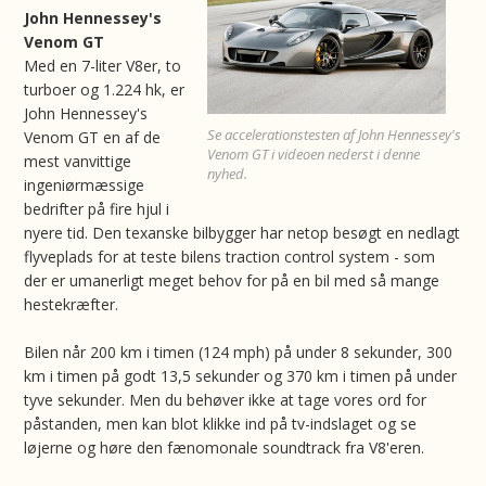
John Hennessey's
Venom GT
Med en 7-liter V8er, to
turboer og 1.224 hk, er
John Hennessey's
Se accelerationstesten af John Hennessey's
Venom GT en af de
Venom GT i videoen nederst i denne
mest vanvittige
nyhed.
ingeniørmæssige
bedrifter på fire hjul i
nyere tid. Den texanske bilbygger har netop besøgt en nedlagt
flyveplads for at teste bilens traction control system - som
der er umanerligt meget behov for på en bil med så mange
hestekræfter.
Bilen når 200 km i timen (124 mph) på under 8 sekunder, 300
km i timen på godt 13,5 sekunder og 370 km i timen på under
tyve sekunder. Men du behøver ikke at tage vores ord for
påstanden, men kan blot klikke ind på tv-indslaget og se
løjerne og høre den fænomonale soundtrack fra V8'eren.