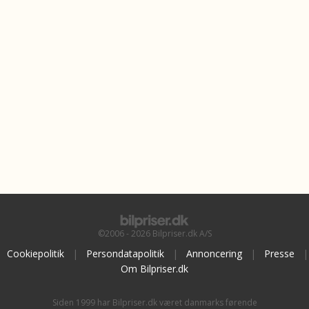
©2006 - 2026 Bilpriser.dk A/S
Cookiepolitik
|
Persondatapolitik
|
Annoncering
|
Presse
|
Om Bilpriser.dk
Siden 1999 har Bilpriser.dk været danmarks førende