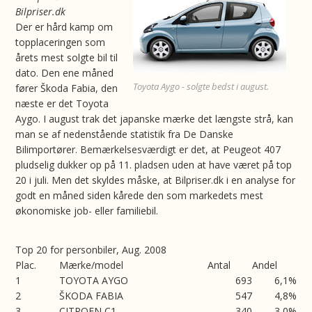
Bilpriser.dk
Der er hård kamp om
topplaceringen som
årets mest solgte bil til
dato. Den ene måned
Toyota Aygo - solgte bedst i august.
fører Škoda Fabia, den
næste er det Toyota
Aygo. I august trak det japanske mærke det længste strå, kan
man se af nedenstående statistik fra De Danske
Bilimportører. Bemærkelsesværdigt er det, at Peugeot 407
pludselig dukker op på 11. pladsen uden at have været på top
20 i juli. Men det skyldes måske, at Bilpriser.dk i en analyse for
godt en måned siden kårede den som markedets mest
økonomiske job- eller familiebil.
Top 20 for personbiler, Aug. 2008
Plac.
Mærke/model
Antal
Andel
1
TOYOTA AYGO
693
6,1%
2
ŠKODA FABIA
547
4,8%
3
CITROEN C1
340
3,0%