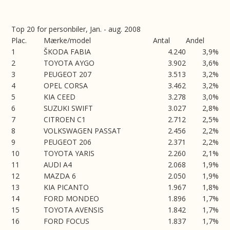
Top 20 for personbiler, Jan. - aug. 2008
Plac.
Mærke/model
Antal
Andel
1
ŠKODA FABIA
4.240
3,9%
2
TOYOTA AYGO
3.902
3,6%
3
PEUGEOT 207
3.513
3,2%
4
OPEL CORSA
3.462
3,2%
5
KIA CEED
3.278
3,0%
6
SUZUKI SWIFT
3.027
2,8%
7
CITROEN C1
2.712
2,5%
8
VOLKSWAGEN PASSAT
2.456
2,2%
9
PEUGEOT 206
2.371
2,2%
10
TOYOTA YARIS
2.260
2,1%
11
AUDI A4
2.068
1,9%
12
MAZDA 6
2.050
1,9%
13
KIA PICANTO
1.967
1,8%
14
FORD MONDEO
1.896
1,7%
15
TOYOTA AVENSIS
1.842
1,7%
16
FORD FOCUS
1.837
1,7%