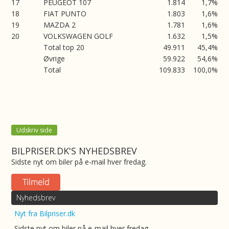
17
PEUGEOT 107
1.814
1,7%
18
FIAT PUNTO
1.803
1,6%
19
MAZDA 2
1.781
1,6%
20
VOLKSWAGEN GOLF
1.632
1,5%
Total top 20
49.911
45,4%
Øvrige
59.922
54,6%
Total
109.833
100,0%
Udskriv side
BILPRISER.DK'S NYHEDSBREV
Sidste nyt om biler på e-mail hver fredag.
Nyhedsbrev
Nyt fra Bilpriser.dk
Sidste nyt om biler på e-mail hver fredag