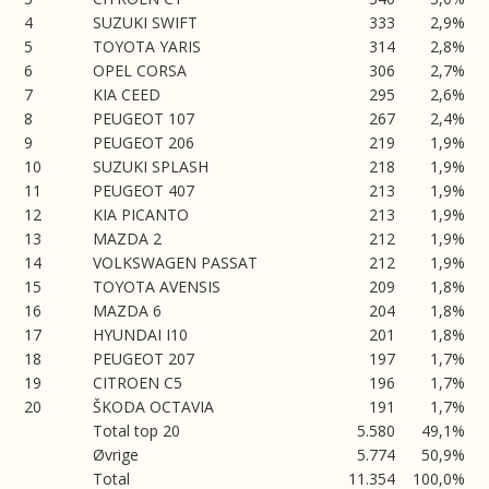
4
SUZUKI SWIFT
333
2,9%
5
TOYOTA YARIS
314
2,8%
6
OPEL CORSA
306
2,7%
7
KIA CEED
295
2,6%
8
PEUGEOT 107
267
2,4%
9
PEUGEOT 206
219
1,9%
10
SUZUKI SPLASH
218
1,9%
11
PEUGEOT 407
213
1,9%
12
KIA PICANTO
213
1,9%
13
MAZDA 2
212
1,9%
14
VOLKSWAGEN PASSAT
212
1,9%
15
TOYOTA AVENSIS
209
1,8%
16
MAZDA 6
204
1,8%
17
HYUNDAI I10
201
1,8%
18
PEUGEOT 207
197
1,7%
19
CITROEN C5
196
1,7%
20
ŠKODA OCTAVIA
191
1,7%
Total top 20
5.580
49,1%
Øvrige
5.774
50,9%
Total
11.354
100,0%