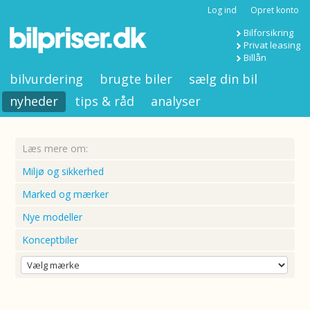
Log ind
Opret konto
Bilforsikring
Privat leasing
Billån
bilvurdering
brugte biler
sælg din bil
nyheder
tips & råd
analyser
Læs mere om:
Miljø og sikkerhed
Marked og mærker
Nye modeller
Konceptbiler