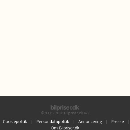
©2006 - 2026 Bilpriser.dk A/S
Cookiepolitik
|
Persondatapolitik
|
Annoncering
|
Presse
|
Om Bilpriser.dk