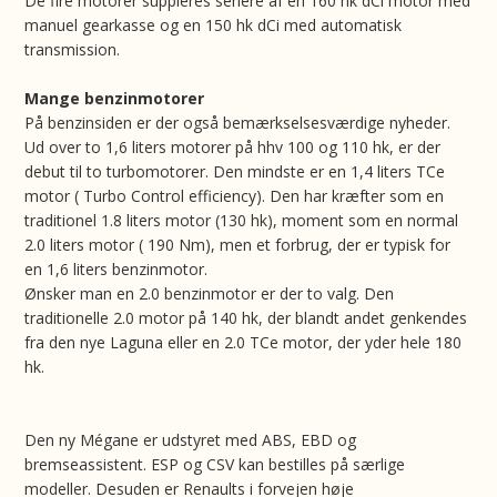
De fire motorer suppleres senere af en 160 hk dCi motor med
manuel gearkasse og en 150 hk dCi med automatisk
transmission.
Mange benzinmotorer
På benzinsiden er der også bemærkselsesværdige nyheder.
Ud over to 1,6 liters motorer på hhv 100 og 110 hk, er der
debut til to turbomotorer. Den mindste er en 1,4 liters TCe
motor ( Turbo Control efficiency). Den har kræfter som en
traditionel 1.8 liters motor (130 hk), moment som en normal
2.0 liters motor ( 190 Nm), men et forbrug, der er typisk for
en 1,6 liters benzinmotor.
Ønsker man en 2.0 benzinmotor er der to valg. Den
traditionelle 2.0 motor på 140 hk, der blandt andet genkendes
fra den nye Laguna eller en 2.0 TCe motor, der yder hele 180
hk.
Den ny Mégane er udstyret med ABS, EBD og
bremseassistent. ESP og CSV kan bestilles på særlige
modeller. Desuden er Renaults i forvejen høje