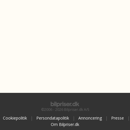
©2006 - 2026 Bilpriser.dk A/S
Cookiepolitik
|
Persondatapolitik
|
Annoncering
|
Presse
|
Om Bilpriser.dk