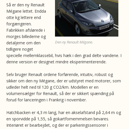
Så er den ny Renault
Mégane lettet. Endda
otte kg lettere end
forgængeren.
Fabrikken afslørede i
morges billederne og
Den ny Renault Mégane.
detaljerne om den
tidligere noget
specielle mellemklassebil, hvis hæk i den grad delte vandene. I
denne version er designet mindre eksperimenterende.
Selv bruger Renault ordene forførende, intuitiv, robust og
sikker om den ny Mégane, der er udstyret med motorer, som
udleder helt ned til 120 g CO2/km. Modellen er en
volumensælger for Renault, så der er sikkert spænding på
forud for lanceringen i Frankrig i november.
Hatchbacken er 4,3 m lang, har en akselafstand på 2,64 m og
en sporvidde på 1,55, så gokartfornemmelsen bevares.
Interiøret er bearbejdet, og der er parkeringssensorer i