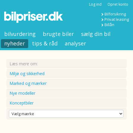
Log ind
Opret konto
Bilforsikring
Privat leasing
Billån
bilvurdering
brugte biler
sælg din bil
nyheder
tips & råd
analyser
Læs mere om:
Miljø og sikkerhed
Marked og mærker
Nye modeller
Konceptbiler