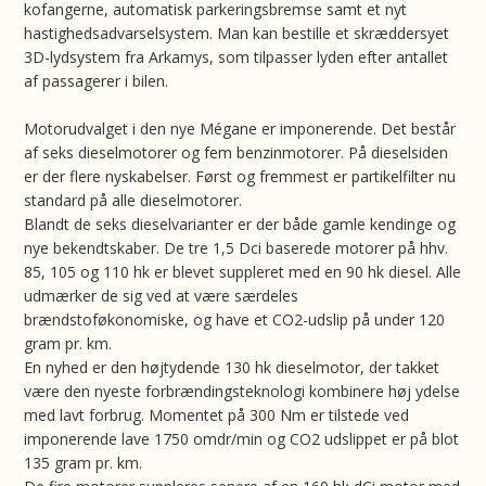
kofangerne, automatisk parkeringsbremse samt et nyt
hastighedsadvarselsystem. Man kan bestille et skræddersyet
3D-lydsystem fra Arkamys, som tilpasser lyden efter antallet
af passagerer i bilen.
Motorudvalget i den nye Mégane er imponerende. Det består
af seks dieselmotorer og fem benzinmotorer. På dieselsiden
er der flere nyskabelser. Først og fremmest er partikelfilter nu
standard på alle dieselmotorer.
Blandt de seks dieselvarianter er der både gamle kendinge og
nye bekendtskaber. De tre 1,5 Dci baserede motorer på hhv.
85, 105 og 110 hk er blevet suppleret med en 90 hk diesel. Alle
udmærker de sig ved at være særdeles
brændstoføkonomiske, og have et CO2-udslip på under 120
gram pr. km.
En nyhed er den højtydende 130 hk dieselmotor, der takket
være den nyeste forbrændingsteknologi kombinere høj ydelse
med lavt forbrug. Momentet på 300 Nm er tilstede ved
imponerende lave 1750 omdr/min og CO2 udslippet er på blot
135 gram pr. km.