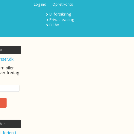
Log ind
Opret konto
Bilforsikring
Privat leasing
Billån
v
riser.dk
om biler
ver fredag
der
l ferien i