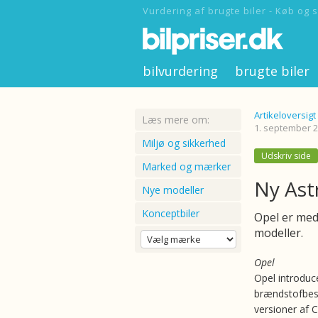
Vurdering af brugte biler - Køb og s
bilvurdering
brugte biler
Artikeloversigt
Læs mere om:
1. september 2
Miljø og sikkerhed
Udskriv side
Marked og mærker
Ny Ast
Nye modeller
Konceptbiler
Opel er med
modeller.
Opel
Opel introduc
brændstofbe
versioner af 