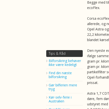
Begge med ti
ecoFlex.
Corsa ecoFlex
allerede, og
Opel Astra og
22,2 kilometer
blandet kørsel
Den nyeste ec
Tips & Råd
ifølge samme 
Bilforsikring behøver
gram pr. kilo
ikke være kedeligt
gram pr. kilo
partikelfilte
Find din næste
bilforsikring
Opel-forhandl
prissat.
Gør bilferien mere
tryg
Astra 1,7 CDTI
Kør-selv-ferie i
døre, fem dør
Australien
udstyret med s