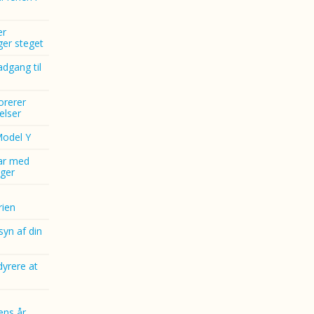
er
nger steget
dgang til
norerer
elser
Model Y
ar med
ger
ien
yn af din
dyrere at
ens år