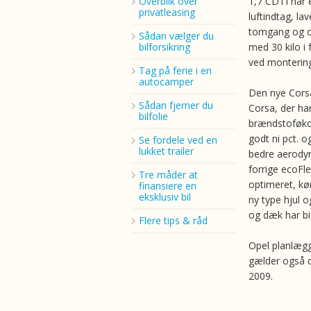
Overblik over
1,7 CDTI har
privatleasing
luftindtag, la
tomgang og op
Sådan vælger du
bilforsikring
med 30 kilo i
ved montering
Tag på ferie i en
autocamper
Den nye Corsa
Sådan fjerner du
Corsa, der ha
bilfolie
brændstoføkon
godt ni pct. 
Se fordele ved en
lukket trailer
bedre aerodyn
forrige ecoFle
Tre måder at
optimeret, kø
finansiere en
eksklusiv bil
ny type hjul 
og dæk har bi
Flere tips & råd
Opel planlægg
gælder også de
2009.