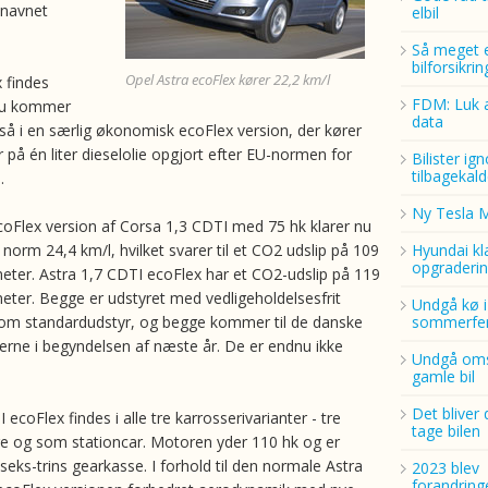
lnavnet
elbil
Så meget 
bilforsikri
Opel Astra ecoFlex kører 22,2 km/l
 findes
FDM: Luk a
 nu kommer
data
så i en særlig økonomisk ecoFlex version, der kører
 på én liter dieselolie opgjort efter EU-normen for
Bilister ig
tilbagekald
.
Ny Tesla 
oFlex version af Corsa 1,3 CDTI med 75 hk klarer nu
norm 24,4 km/l, hvilket svarer til et CO2 udslip på 109
Hyundai kl
opgraderin
meter. Astra 1,7 CDTI ecoFlex har et CO2-udslip på 119
meter. Begge er udstyret med vedligeholdelsesfrit
Undgå kø i
r som standardudstyr, og begge kommer til de danske
sommerfer
erne i begyndelsen af næste år. De er endnu ikke
Undgå oms
gamle bil
Det bliver 
 ecoFlex findes i alle tre karrosserivarianter - tre
tage bilen
e og som stationcar. Motoren yder 110 hk og er
eks-trins gearkasse. I forhold til den normale Astra
2023 blev
forandring