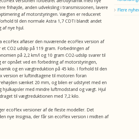
 ecoFlex versionen forbedret aerodynamik med nye
vere frihøjde, anden udveksling i transmissionen, lavere
Flere nyhe
timering af motorstyringen. Vægten er reduceret
 forhold til den normale Astra 1,7 CDTI blandt andet
 af nye hjul.
 ecoFlex afløser den nuværende ecoFlex version af
r et CO2 udslip på 119 gram. Forbedringen af
omien på 2,2 km/l og 10 gram CO2-udslip svarer til
og er opnået ved en forbedring af motorstyringen,
amik og en vægtreduktion på 45 kilo. I forhold til den
x version er luftindtagene til motoren foran
rehøjden sænket 20 mm, og bilen er udstyret med en
og hjulkapsler med mindre luftmodstand og vægt. Hjul
draget til vægtreduktionen med 7,2 kilo.
er ecoFlex versioner af de fleste modeller. Det
n nye Insignia, der får sin ecoFlex version i midten af