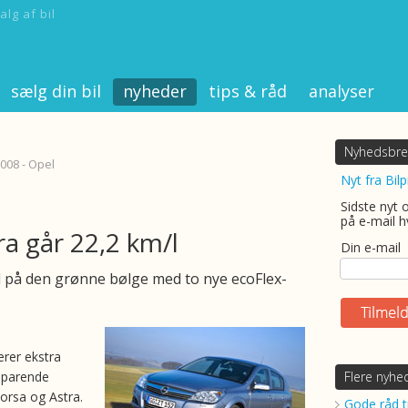
alg af bil
sælg din bil
nyheder
tips & råd
analyser
Nyhedsbre
008 - Opel
Nyt fra Bilp
Sidste nyt 
på e-mail h
ra går 22,2 km/l
Din e-mail
 på den grønne bølge med to nye ecoFlex-
erer ekstra
sparende
Flere nyhe
Corsa og Astra.
Gode råd ti