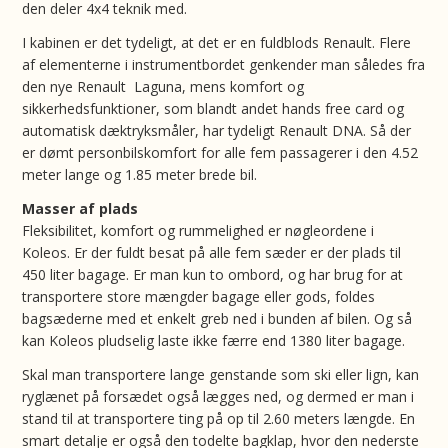
den deler 4x4 teknik med.
I kabinen er det tydeligt, at det er en fuldblods Renault. Flere
af elementerne i instrumentbordet genkender man således fra
den nye Renault Laguna, mens komfort og
sikkerhedsfunktioner, som blandt andet hands free card og
automatisk dæktryksmåler, har tydeligt Renault DNA. Så der
er dømt personbilskomfort for alle fem passagerer i den 4.52
meter lange og 1.85 meter brede bil.
Masser af plads
Fleksibilitet, komfort og rummelighed er nøgleordene i
Koleos. Er der fuldt besat på alle fem sæder er der plads til
450 liter bagage. Er man kun to ombord, og har brug for at
transportere store mængder bagage eller gods, foldes
bagsæderne med et enkelt greb ned i bunden af bilen. Og så
kan Koleos pludselig laste ikke færre end 1380 liter bagage.
Skal man transportere lange genstande som ski eller lign, kan
ryglænet på forsædet også lægges ned, og dermed er man i
stand til at transportere ting på op til 2.60 meters længde. En
smart detalje er også den todelte bagklap, hvor den nederste