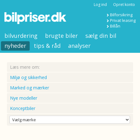
Log ind
Opret konto
Bilforsikring
Privat leasing
Billån
bilvurdering
brugte biler
sælg din bil
nyheder
tips & råd
analyser
Læs mere om:
Miljø og sikkerhed
Marked og mærker
Nye modeller
Konceptbiler