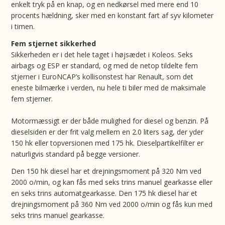
enkelt tryk på en knap, og en nedkørsel med mere end 10
procents hældning, sker med en konstant fart af syv kilometer
i timen.
Fem stjernet sikkerhed
Sikkerheden er i det hele taget i højsædet i Koleos. Seks
airbags og ESP er standard, og med de netop tildelte fem
stjerner i EuroNCAP’s kollisonstest har Renault, som det
eneste bilmærke i verden, nu hele ti biler med de maksimale
fem stjerner.
Motormæssigt er der både mulighed for diesel og benzin. På
dieselsiden er der frit valg mellem en 2.0 liters sag, der yder
150 hk eller topversionen med 175 hk. Dieselpartikelfilter er
naturligvis standard på begge versioner.
Den 150 hk diesel har et drejningsmoment på 320 Nm ved
2000 o/min, og kan fås med seks trins manuel gearkasse eller
en seks trins automatgearkasse. Den 175 hk diesel har et
drejningsmoment på 360 Nm ved 2000 o/min og fås kun med
seks trins manuel gearkasse.