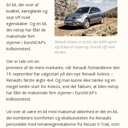
En bil, der oser af
kvalitet, køreglæde og
seje off road
egenskaber. Og en bil,
der netop har fået de
maksimale fem
Renault Koleos er en bil, der både egner
stjerner i EuroNCAP’s
sig til kørsel i byen og i barskt off road
kollisionstest.
terræn.
Der er tale om en
premiere af de mere markante, når Renault-forhandlerne den
19. september har salgsstart på den nye Renault Koleos –
Renaults første ægte 4x4. Og man kunne ikke tænke sig en
meget bedre start for Koleos, end det faktum, at bilen netop
har fået de maksimale fem stjerner i EuroNCAP’s
kollisionstest.
Ud over at være en bil med maksimal sikkerhed er det en bil,
der kombinere komforten og eksklusiviteten fra Renaults
personbiler med terrænegenskaberne fra Nissan X-Trail, som