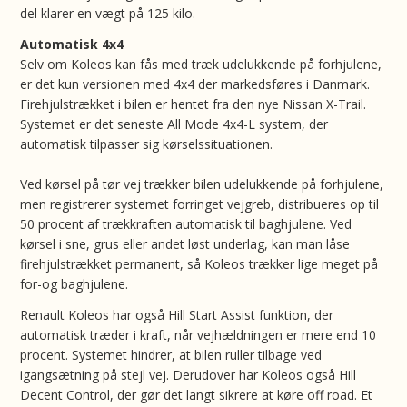
del klarer en vægt på 125 kilo.
Automatisk 4x4
Selv om Koleos kan fås med træk udelukkende på forhjulene,
er det kun versionen med 4x4 der markedsføres i Danmark.
Firehjulstrækket i bilen er hentet fra den nye Nissan X-Trail.
Systemet er det seneste All Mode 4x4-L system, der
automatisk tilpasser sig kørselssituationen.
Ved kørsel på tør vej trækker bilen udelukkende på forhjulene,
men registrerer systemet forringet vejgreb, distribueres op til
50 procent af trækkraften automatisk til baghjulene. Ved
kørsel i sne, grus eller andet løst underlag, kan man låse
firehjulstrækket permanent, så Koleos trækker lige meget på
for-og baghjulene.
Renault Koleos har også Hill Start Assist funktion, der
automatisk træder i kraft, når vejhældningen er mere end 10
procent. Systemet hindrer, at bilen ruller tilbage ved
igangsætning på stejl vej. Derudover har Koleos også Hill
Decent Control, der gør det langt sikrere at køre off road. Et