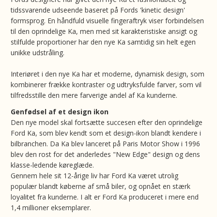
tidssvarende udseende baseret på Fords 'kinetic design'
formsprog. En håndfuld visuelle fingeraftryk viser forbindelsen
til den oprindelige Ka, men med sit karakteristiske ansigt og
stilfulde proportioner har den nye Ka samtidig sin helt egen
unikke udstråling.
Interiøret i den nye Ka har et moderne, dynamisk design, som
kombinerer frække kontraster og udtryksfulde farver, som vil
tilfredsstille den mere farverige andel af Ka kunderne.
Genfødsel af et design ikon
Den nye model skal fortsætte succesen efter den oprindelige
Ford Ka, som blev kendt som et design-ikon blandt kendere i
bilbranchen. Da Ka blev lanceret på Paris Motor Show i 1996
blev den rost for det anderledes "New Edge" design og dens
klasse-ledende køreglæde.
Gennem hele sit 12-årige liv har Ford Ka været utrolig
populær blandt køberne af små biler, og opnået en stærk
loyalitet fra kunderne. I alt er Ford Ka produceret i mere end
1,4 millioner eksemplarer.