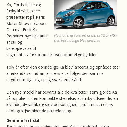
Ka, Fords friske og
funky lille-bil, bliver
præsenteret på Paris
Motor Show i oktober.
Den nye Ford Ka
Ny model af Ford Ka lanceres 12 år efter
fremviser nye niveauer
den oprindelige blev lanceret.
af stil og
køreoplevelse til
segmentet af økonomisk overkommelige by-biler.
Tolv år efter den oprindelige Ka blev lanceret og opnåede stor
anerkendelse, indfanger dens efterfølger den samme
ungdommelige og opsigtsvækkende ånd.
Den nye model har bevaret alle de kvaliteter, som gjorde Ka
så populær – den kompakte størrelse, et funky udseende, en
levende, dynamik og sjov personlighed – nu samlet i en ny
cool og iøjnefaldende pakkeløsning.
Gennemført stil
Fords designere har givet den nye Ka et fashionabelt og