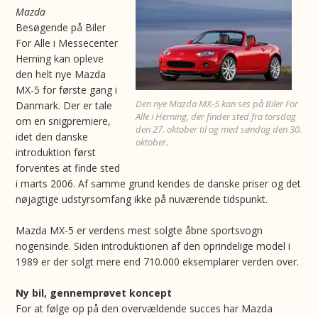
Mazda
Besøgende på Biler
For Alle i Messecenter
Herning kan opleve
den helt nye Mazda
MX-5 for første gang i
Den nye Mazda MX-5 kan ses på Biler For
Danmark. Der er tale
Alle i Herning, der finder sted fra torsdag
om en snigpremiere,
den 27. oktober til og med søndag den 30.
idet den danske
oktober.
introduktion først
forventes at finde sted
i marts 2006. Af samme grund kendes de danske priser og det
nøjagtige udstyrsomfang ikke på nuværende tidspunkt.
Mazda MX-5 er verdens mest solgte åbne sportsvogn
nogensinde. Siden introduktionen af den oprindelige model i
1989 er der solgt mere end 710.000 eksemplarer verden over.
Ny bil, gennemprøvet koncept
For at følge op på den overvældende succes har Mazda