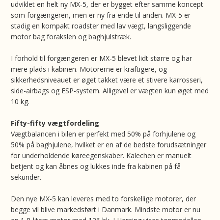
udviklet en helt ny MX-5, der er bygget efter samme koncept
som forgængeren, men er ny fra ende til anden. MX-5 er
stadig en kompakt roadster med lav vægt, langsliggende
motor bag forakslen og baghjulstræk.
I forhold til forgængeren er MX-5 blevet lidt større og har
mere plads i kabinen. Motorerne er kraftigere, og
sikkerhedsniveauet er øget takket være et stivere karrosseri,
side-airbags og ESP-system. Alligevel er vægten kun øget med
10 kg.
Fifty-fifty vægtfordeling
Vægtbalancen i bilen er perfekt med 50% på forhjulene og
50% på baghjulene, hvilket er en af de bedste forudsætninger
for underholdende køreegenskaber. Kalechen er manuelt
betjent og kan åbnes og lukkes inde fra kabinen på få
sekunder.
Den nye MX-5 kan leveres med to forskellige motorer, der
begge vil blive markedsført i Danmark. Mindste motor er nu