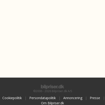
©2006 - 2026 Bilpriser.dk A/S
Cookiepolitik
|
Persondatapolitik
|
Annoncering
|
Presse
|
Om Bilpriser.dk