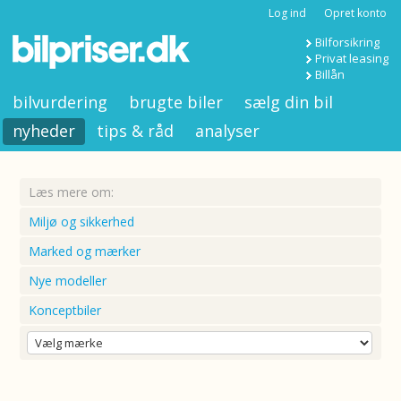
Log ind
Opret konto
Bilforsikring
Privat leasing
Billån
bilvurdering
brugte biler
sælg din bil
nyheder
tips & råd
analyser
Læs mere om:
Miljø og sikkerhed
Marked og mærker
Nye modeller
Konceptbiler