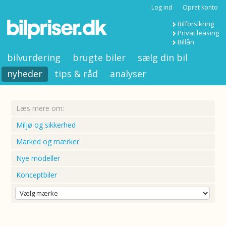
Log ind
Opret konto
Bilforsikring
Privat leasing
Billån
bilvurdering
brugte biler
sælg din bil
nyheder
tips & råd
analyser
Læs mere om:
Miljø og sikkerhed
Marked og mærker
Nye modeller
Konceptbiler