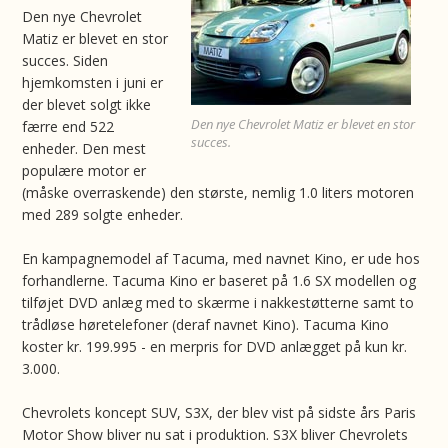
Den nye Chevrolet
Matiz er blevet en stor
succes. Siden
hjemkomsten i juni er
der blevet solgt ikke
Den nye Chevrolet Matiz er blevet en stor
færre end 522
succes.
enheder. Den mest
populære motor er
(måske overraskende) den største, nemlig 1.0 liters motoren
med 289 solgte enheder.
En kampagnemodel af Tacuma, med navnet Kino, er ude hos
forhandlerne. Tacuma Kino er baseret på 1.6 SX modellen og
tilføjet DVD anlæg med to skærme i nakkestøtterne samt to
trådløse høretelefoner (deraf navnet Kino). Tacuma Kino
koster kr. 199.995 - en merpris for DVD anlægget på kun kr.
3.000.
Chevrolets koncept SUV, S3X, der blev vist på sidste års Paris
Motor Show bliver nu sat i produktion. S3X bliver Chevrolets