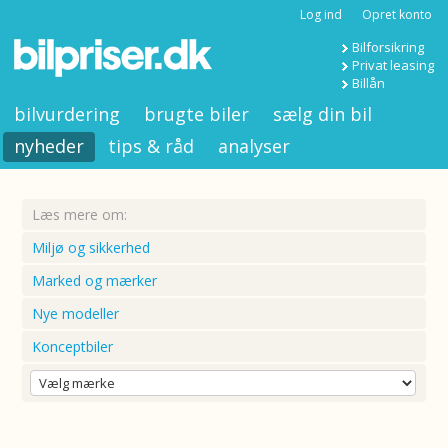
Log ind
Opret konto
Bilforsikring
Privat leasing
Billån
bilvurdering
brugte biler
sælg din bil
nyheder
tips & råd
analyser
Læs mere om:
Miljø og sikkerhed
Marked og mærker
Nye modeller
Konceptbiler