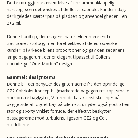
Dette muliggjorde anvendelse af en sammenklappelig
hardtop, som det ønskes af de fleste cabriolet kunder i dag,
der ligeledes sætter pris på pladsen og anvendeligheden i en
2+2 bil.
Denne hardtop, der i sagens natur fylder mere end et
traditionelt stoftag, men foretrækkes af de europæiske
kunder, påvirkede bilens proportioner og gav den sedanens
lange bagagerum, der er elegant tilpasset til Coltens
oprindelige "One-Motion" design.
Gammelt designtema
Denne bil, der benytter designtemaerne fra den oprindelige
CZ2 Cabriolet konceptbil (markerede bagagerumsklap, smalle
horisontale baglygter, V-formede karakteristiske linjer på
begge side af logoet bag på bilen etc.), nyder også godt af en
stor og sporty vinklet forrude, der effektivt beskytter
passagererne mod turbulens, ligesom CZ2 og Colt
modellerne.