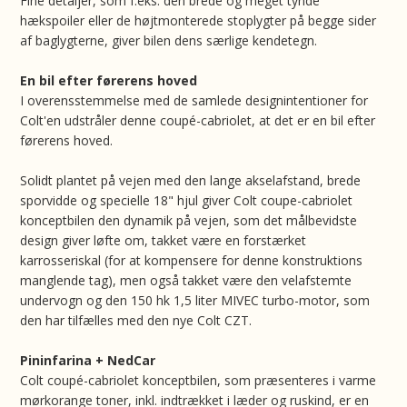
Fine detaljer, som f.eks. den brede og meget tynde
hækspoiler eller de højtmonterede stoplygter på begge sider
af baglygterne, giver bilen dens særlige kendetegn.
En bil efter førerens hoved
I overensstemmelse med de samlede designintentioner for
Colt'en udstråler denne coupé-cabriolet, at det er en bil efter
førerens hoved.
Solidt plantet på vejen med den lange akselafstand, brede
sporvidde og specielle 18" hjul giver Colt coupe-cabriolet
konceptbilen den dynamik på vejen, som det målbevidste
design giver løfte om, takket være en forstærket
karrosseriskal (for at kompensere for denne konstruktions
manglende tag), men også takket være den velafstemte
undervogn og den 150 hk 1,5 liter MIVEC turbo-motor, som
den har tilfælles med den nye Colt CZT.
Pininfarina + NedCar
Colt coupé-cabriolet konceptbilen, som præsenteres i varme
mørkorange toner, inkl. indtrækket i læder og ruskind, er en