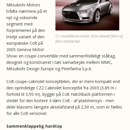
Mitsubishi Motors
trådte nærmere på et
nyt og voksende
segment med
forpremieren på den
CC-modellerne vinder frem blandt flere og
tredje variant af den
flere bilmærker.
europæiske Colt på
2005 Geneva Motor
Show: en coupe-convertible med sammenfoldeligt ståltag,
designet og konstrueret i tæt samarbejde mellem MMC,
Mitsubishi Design Europe og Pininfarina S.p.A.
Colt-coupe-cabriolet konceptbilen, der er mere kompakt end
den oprindelige CZ2 Cabriolet konceptbil fra 2003 (3,89 m i
forhold til 3,95 m), bygger på Colt Hatchback platformen i
stedet for den kortere 3-dørs Colt - af pladshensyn - men
deler klassens længste akselafstand på 2,50 m, som er fælles
for alle Colt versioner.
Sammenklappelig hardtop