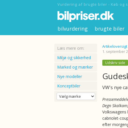
Vurdering af brugte biler - Køb og s
bilvurdering
brugte biler
Artikeloversigt
Læs mere om:
1. september 
Miljø og sikkerhed
Udskriv side
Marked og mærker
Gudes
Nye modeller
Konceptbiler
VW's nye ca
Pressemeddele
Degn Skalkam
Volkswagens
cabriolet-cou
efter morgeng