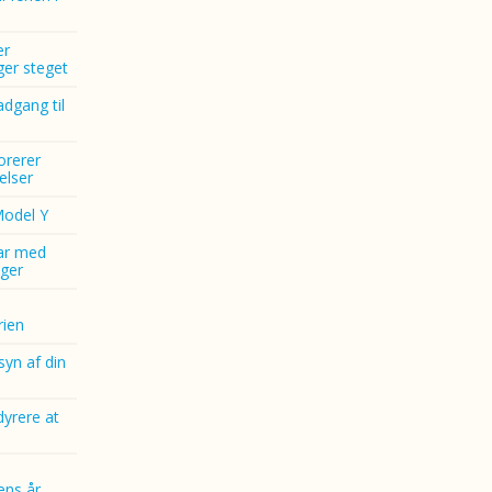
er
nger steget
dgang til
norerer
elser
Model Y
ar med
ger
ien
yn af din
dyrere at
ens år