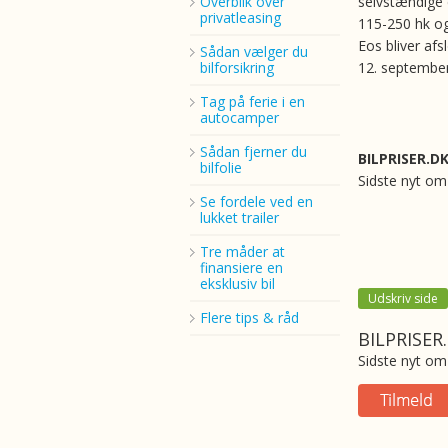
Overblik over
selvstændige
privatleasing
115-250 hk og
Eos bliver afs
Sådan vælger du
bilforsikring
12. september
Tag på ferie i en
autocamper
Sådan fjerner du
BILPRISER.D
bilfolie
Sidste nyt om 
Se fordele ved en
lukket trailer
Tre måder at
finansiere en
eksklusiv bil
Udskriv side
Flere tips & råd
BILPRISER
Sidste nyt om 