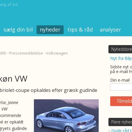
alg af bil
sælg din bil
nyheder
tips & råd
analyser
Nyhedsbre
2005 - Pressemeddelelse - Volkswagen
Nyt fra Bilp
Sidste nyt 
på e-mail h
køn VW
Din e-mail
briolet-coupe opkaldes efter græsk gudinde
lse, Janne
, VW
 kommende
pé er opkaldt
Flere nyhe
ryets gudinde.
Gode råd ti