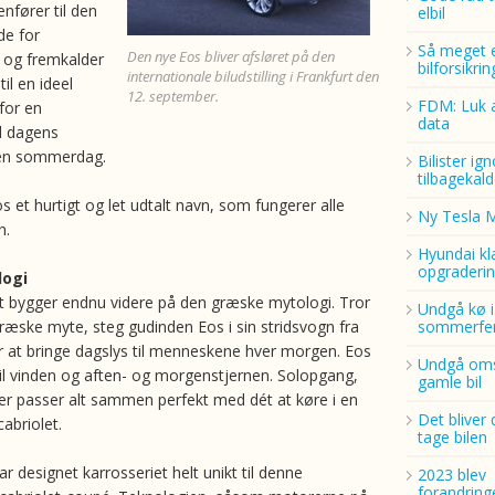
nfører til den
elbil
de for
Så meget 
Den nye Eos bliver afsløret på den
og fremkalder
bilforsikri
internationale biludstilling i Frankfurt den
til en ideel
12. september.
FDM: Luk a
for en
data
ed dagens
en sommerdag.
Bilister ig
tilbagekald
s et hurtigt og let udtalt navn, som fungerer alle
Ny Tesla 
n.
Hyundai kl
opgraderin
logi
 bygger endnu videre på den græske mytologi. Tror
Undgå kø i
æske myte, steg gudinden Eos i sin stridsvogn fra
sommerfer
r at bringe dagslys til menneskene hver morgen. Eos
Undgå oms
il vinden og aften- og morgenstjernen. Solopgang,
gamle bil
ner passer alt sammen perfekt med dét at køre i en
Det bliver 
abriolet.
tage bilen
 designet karrosseriet helt unikt til denne
2023 blev
forandring