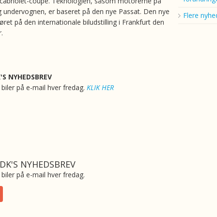
 cabriolet-coupé. Teknologien, såsom motorerne på
 undervognen, er baseret på den nye Passat. Den nye
Flere nyhe
løret på den internationale biludstilling i Frankfurt den
.
K'S NYHEDSBREV
biler på e-mail hver fredag.
KLIK HER
.DK'S NYHEDSBREV
biler på e-mail hver fredag.