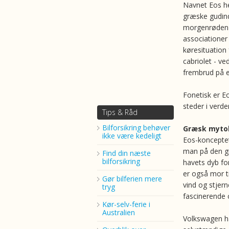
Navnet Eos he
græske gudin
morgenrøden 
associationer 
køresituation 
cabriolet - v
frembrud på 
Fonetisk er Eo
steder i verde
Tips & Råd
Bilforsikring behøver
Græsk myto
ikke være kedeligt
Eos-konceptet
man på den gr
Find din næste
bilforsikring
havets dyb fo
er også mor t
Gør bilferien mere
vind og stjer
tryg
fascinerende c
Kør-selv-ferie i
Australien
Volkswagen har