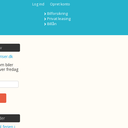
Log ind
Opret konto
Bilforsikring
Privat leasing
Billån
v
riser.dk
om biler
ver fredag
der
l ferien i