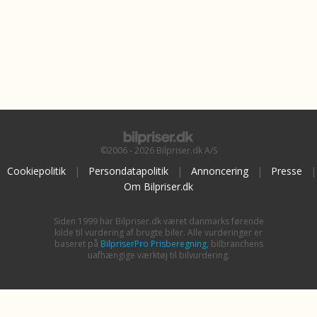
©2006 - 2026 Bilpriser.dk A/S
Cookiepolitik
|
Persondatapolitik
|
Annoncering
|
Presse
|
Om Bilpriser.dk
Siden 1999 har Bilpriser.dk været danmarks førende
kilde til vurdering af brugte biler. Alle vurderinger er
baseret på
BilpriserPro Prisberegning
, bilbranchens
uafhængige værktøj til bilvurdering.