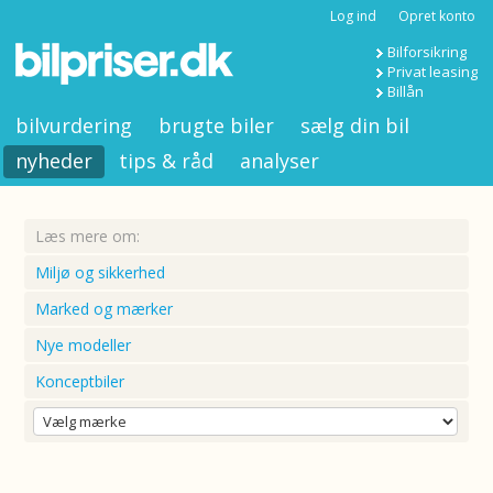
Log ind
Opret konto
Bilforsikring
Privat leasing
Billån
bilvurdering
brugte biler
sælg din bil
nyheder
tips & råd
analyser
Læs mere om:
Miljø og sikkerhed
Marked og mærker
Nye modeller
Konceptbiler