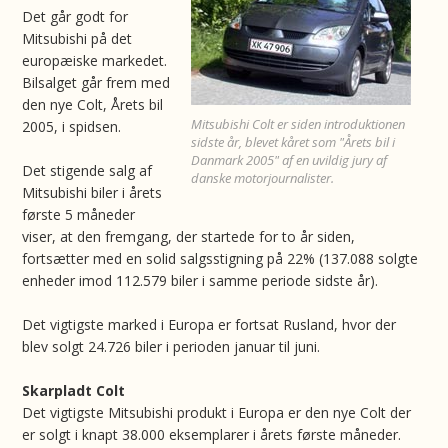
Det går godt for
Mitsubishi på det
europæiske markedet.
Bilsalget går frem med
den nye Colt, Årets bil
Mitsubishi Colt er siden introduktionen
2005, i spidsen.
sidste år, blevet kåret som "Årets bil i
Danmark 2005" af en uvildig jury af
Det stigende salg af
danske motorjournalister.
Mitsubishi biler i årets
første 5 måneder
viser, at den fremgang, der startede for to år siden,
fortsætter med en solid salgsstigning på 22% (137.088 solgte
enheder imod 112.579 biler i samme periode sidste år).
Det vigtigste marked i Europa er fortsat Rusland, hvor der
blev solgt 24.726 biler i perioden januar til juni.
Skarpladt Colt
Det vigtigste Mitsubishi produkt i Europa er den nye Colt der
er solgt i knapt 38.000 eksemplarer i årets første måneder.