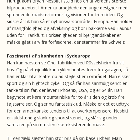
Hurtigt kom Bryan Nesbitt i stald hos en af verdens største
bilproducenter. I Amerika arbejdede den unge designer med
spændende roadsterformer og visioner for fremtiden. Og
sidste år fik han så et nyt ansvarsområde i Europa. Han holder
af mangfoldighed og afveksling og bor i bakkerne ved Taunus
uden for Frankfurt. Forkærligheden til bjerglandskaber er
måske gået i arv fra forfædrene, der stammer fra Schweiz.
Fascineret af skønheden i Sydeuropa
Han kan næsten se Opel fabrikken ved Rüsselsheim fra sit
hus. Og på et øjeblik kan cyklen hentes frem fra garagen, så
han er klar til at klatre op ad stejle stier i området. Han elsker
sport og sin hightech cykel. Og så får han samtidig sendt en
tanke til sin far, der lever i Phoenix, USA, og er 64 år. Han
begyndte at køre mountainbike for to år siden og krøb fire
tøjstørrelser. Og ser nu fantastisk ud. Måske er det et udtryk
for den amerikanske tendens til at overkompensere: Nesbitt
er fuldstændig slank og sportstrænet, og slår sig under
samtalen på sin næsten ikke-eksisterende mave.
Til gengæld sætter han stor pris på sin base i Rhein-Main