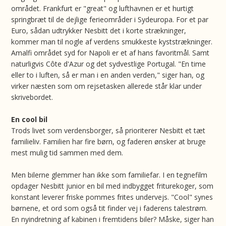
området. Frankfurt er "great" og lufthavnen er et hurtigt
springbræt til de dejlige ferieområder i Sydeuropa. For et par
Euro, sådan udtrykker Nesbitt det i korte strækninger,
kommer man til nogle af verdens smukkeste kyststrækninger.
Amalfi området syd for Napoli er et af hans favoritmål. Samt
naturligvis Côte d'Azur og det sydvestlige Portugal. "En time
eller to i luften, så er man i en anden verden," siger han, og
virker næsten som om rejsetasken allerede står klar under
skrivebordet.
En cool bil
Trods livet som verdensborger, så prioriterer Nesbitt et tæt
familieliv. Familien har fire børn, og faderen ønsker at bruge
mest mulig tid sammen med dem.
Men bilerne glemmer han ikke som familiefar. I en tegnefilm
opdager Nesbitt junior en bil med indbygget friturekoger, som
konstant leverer friske pommes frites undervejs. "Cool" synes
børnene, et ord som også tit finder vej i faderens talestrøm.
En nyindretning af kabinen i fremtidens biler? Måske, siger han