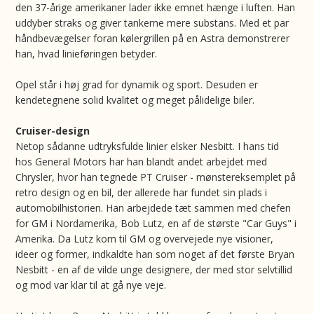
den 37-årige amerikaner lader ikke emnet hænge i luften. Han
uddyber straks og giver tankerne mere substans. Med et par
håndbevægelser foran kølergrillen på en Astra demonstrerer
han, hvad linieføringen betyder.
Opel står i høj grad for dynamik og sport. Desuden er
kendetegnene solid kvalitet og meget pålidelige biler.
Cruiser-design
Netop sådanne udtryksfulde linier elsker Nesbitt. I hans tid
hos General Motors har han blandt andet arbejdet med
Chrysler, hvor han tegnede PT Cruiser - mønstereksemplet på
retro design og en bil, der allerede har fundet sin plads i
automobilhistorien. Han arbejdede tæt sammen med chefen
for GM i Nordamerika, Bob Lutz, en af de største "Car Guys" i
Amerika. Da Lutz kom til GM og overvejede nye visioner,
ideer og former, indkaldte han som noget af det første Bryan
Nesbitt - en af de vilde unge designere, der med stor selvtillid
og mod var klar til at gå nye veje.