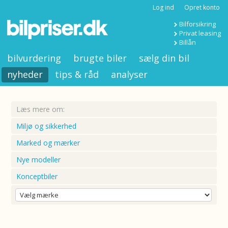
Log ind
Opret konto
Bilforsikring
Privat leasing
Billån
bilvurdering
brugte biler
sælg din bil
nyheder
tips & råd
analyser
Læs mere om:
Miljø og sikkerhed
Marked og mærker
Nye modeller
Konceptbiler