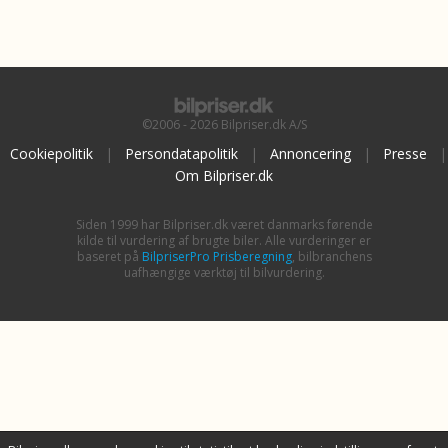
©2006 - 2026 Bilpriser.dk A/S
Cookiepolitik
|
Persondatapolitik
|
Annoncering
|
Presse
|
Om Bilpriser.dk
Siden 1999 har Bilpriser.dk været danmarks førende
kilde til vurdering af brugte biler. Alle vurderinger er
baseret på
BilpriserPro Prisberegning
, bilbranchens
uafhængige værktøj til bilvurdering.