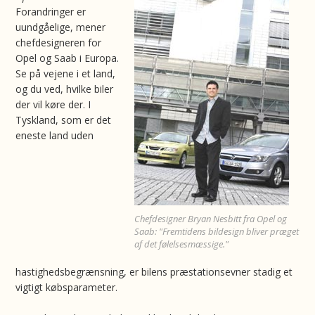
Forandringer er
uundgåelige, mener
chefdesigneren for
Opel og Saab i Europa.
Se på vejene i et land,
og du ved, hvilke biler
der vil køre der. I
Tyskland, som er det
eneste land uden
Chefdesigner Bryan Nesbitt fra Opel og
Saab: "Fremtidens bildesign bliver præget
af det følelsesmæssige."
hastighedsbegrænsning, er bilens præstationsevner stadig et
vigtigt købsparameter.