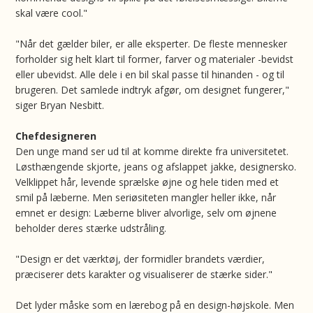
skal være cool."
"Når det gælder biler, er alle eksperter. De fleste mennesker
forholder sig helt klart til former, farver og materialer -bevidst
eller ubevidst. Alle dele i en bil skal passe til hinanden - og til
brugeren. Det samlede indtryk afgør, om designet fungerer,"
siger Bryan Nesbitt.
Chefdesigneren
Den unge mand ser ud til at komme direkte fra universitetet.
Løsthængende skjorte, jeans og afslappet jakke, designersko.
Velklippet hår, levende sprælske øjne og hele tiden med et
smil på læberne. Men seriøsiteten mangler heller ikke, når
emnet er design: Læberne bliver alvorlige, selv om øjnene
beholder deres stærke udstråling.
"Design er det værktøj, der formidler brandets værdier,
præciserer dets karakter og visualiserer de stærke sider."
Det lyder måske som en lærebog på en design-højskole. Men