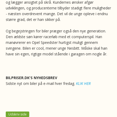
og lægger ansigtet på skrå. Kundernes ønsker afgør
udviklingen, og producenterne tilbyder stadigt flere muligheder
- næsten overdrevent mange. Det vil de unge opleve i endnu
større grad, det er han sikker på.
Og begejstringen for biler præger også den nye generation.
Den ældste søn kører racerløb med et computerspil. Han
manøvrerer en Opel Speedster hurtigst muligt gennem
svingene. Bilen er cool, mener unge Nesbitt. Måske skal han
have sin egen, rigtige model stående i garagen om nogle år.
BILPRISER.DK'S NYHEDSBREV
Sidste nyt om biler på e-mail hver fredag.
KLIK HER
Udskriv side