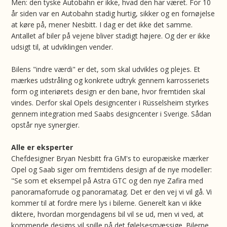
Men: den tyske Autobahn er ikke, hvad den har været. For 10
år siden var en Autobahn stadig hurtig, sikker og en fornøjelse
at køre på, mener Nesbitt. I dag er det ikke det samme.
Antallet af biler på vejene bliver stadigt højere. Og der er ikke
udsigt til, at udviklingen vender.
Bilens "indre værdi" er det, som skal udvikles og plejes. Et
mærkes udstråling og konkrete udtryk gennem karrosseriets
form og interiørets design er den bane, hvor fremtiden skal
vindes. Derfor skal Opels designcenter i Rüsselsheim styrkes
gennem integration med Saabs designcenter i Sverige. Sådan
opstår nye synergier.
Alle er eksperter
Chefdesigner Bryan Nesbitt fra GM's to europæiske mærker
Opel og Saab siger om fremtidens design af de nye modeller:
"Se som et eksempel på Astra GTC og den nye Zafira med
panoramaforrude og panoramatag. Det er den vej vi vil gå. Vi
kommer til at fordre mere lys i bilerne. Generelt kan vi ikke
diktere, hvordan morgendagens bil vil se ud, men vi ved, at
kommende designs vil spille på det følelsesmæssige. Bilerne