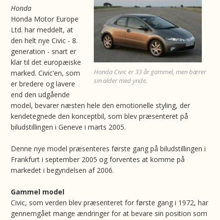
Honda
Honda Motor Europe
Ltd. har meddelt, at
den helt nye Civic - 8.
generation - snart er
klar til det europæiske
Honda Civic er 33 år gammel, men bærer
marked. Civic'en, som
sin alder med ynde.
er bredere og lavere
end den udgående
model, bevarer næsten hele den emotionelle styling, der
kendetegnede den konceptbil, som blev præsenteret på
biludstillingen i Geneve i marts 2005.
Denne nye model præsenteres første gang på biludstillingen i
Frankfurt i september 2005 og forventes at komme på
markedet i begyndelsen af 2006.
Gammel model
Civic, som verden blev præsenteret for første gang i 1972, har
gennemgået mange ændringer for at bevare sin position som