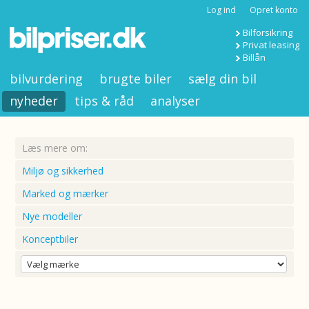
Log ind
Opret konto
Bilforsikring
Privat leasing
Billån
bilvurdering
brugte biler
sælg din bil
nyheder
tips & råd
analyser
Læs mere om:
Miljø og sikkerhed
Marked og mærker
Nye modeller
Konceptbiler