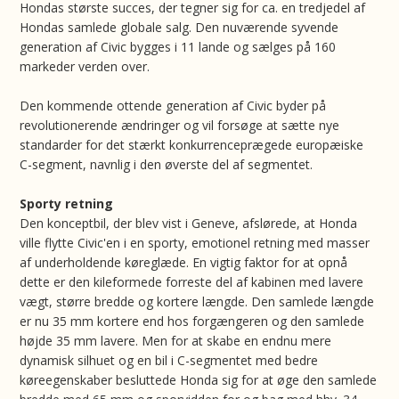
Hondas største succes, der tegner sig for ca. en tredjedel af
Hondas samlede globale salg. Den nuværende syvende
generation af Civic bygges i 11 lande og sælges på 160
markeder verden over.
Den kommende ottende generation af Civic byder på
revolutionerende ændringer og vil forsøge at sætte nye
standarder for det stærkt konkurrenceprægede europæiske
C-segment, navnlig i den øverste del af segmentet.
Sporty retning
Den konceptbil, der blev vist i Geneve, afslørede, at Honda
ville flytte Civic'en i en sporty, emotionel retning med masser
af underholdende køreglæde. En vigtig faktor for at opnå
dette er den kileformede forreste del af kabinen med lavere
vægt, større bredde og kortere længde. Den samlede længde
er nu 35 mm kortere end hos forgængeren og den samlede
højde 35 mm lavere. Men for at skabe en endnu mere
dynamisk silhuet og en bil i C-segmentet med bedre
køreegenskaber besluttede Honda sig for at øge den samlede