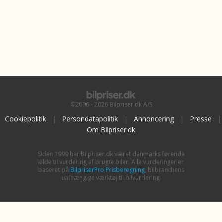
©2006 - 2026 Bilpriser.dk A/S
Cookiepolitik
|
Persondatapolitik
|
Annoncering
|
Presse
|
Om Bilpriser.dk
Siden 1999 har Bilpriser.dk været danmarks førende
kilde til vurdering af brugte biler. Alle vurderinger er
baseret på
BilpriserPro Prisberegning
, bilbranchens
uafhængige værktøj til bilvurdering.