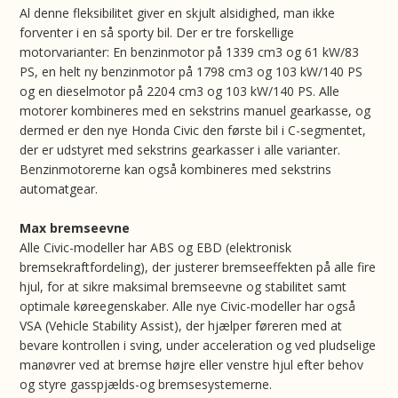
Al denne fleksibilitet giver en skjult alsidighed, man ikke
forventer i en så sporty bil. Der er tre forskellige
motorvarianter: En benzinmotor på 1339 cm3 og 61 kW/83
PS, en helt ny benzinmotor på 1798 cm3 og 103 kW/140 PS
og en dieselmotor på 2204 cm3 og 103 kW/140 PS. Alle
motorer kombineres med en sekstrins manuel gearkasse, og
dermed er den nye Honda Civic den første bil i C-segmentet,
der er udstyret med sekstrins gearkasser i alle varianter.
Benzinmotorerne kan også kombineres med sekstrins
automatgear.
Max bremseevne
Alle Civic-modeller har ABS og EBD (elektronisk
bremsekraftfordeling), der justerer bremseeffekten på alle fire
hjul, for at sikre maksimal bremseevne og stabilitet samt
optimale køreegenskaber. Alle nye Civic-modeller har også
VSA (Vehicle Stability Assist), der hjælper føreren med at
bevare kontrollen i sving, under acceleration og ved pludselige
manøvrer ved at bremse højre eller venstre hjul efter behov
og styre gasspjælds-og bremsesystemerne.