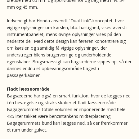
bredde med 65 mm og sporvidden for og bag med hhv. 34
mm og 45 mm.
Indvendigt har Honda anvendt "Dual Link"-konceptet, hvor
vigtige oplysninger om kørslen, bl.a. hastighed, vises øverst i
instrumentpanelet, mens øvrige oplysninger vises på den
nederste del. Med dette design kan føreren koncentrere sig
om kørslen og samtidig få vigtige oplysninger, der
understreger bilens brugervenlige og underholdende
egenskaber. Brugsmæssigt kan bagsæderne vippes op, så der
dannes endnu et opbevaringsområde bagest i
passagerkabinen.
Fladt læsseområde
Bagsæderne har også en smart funktion, hvor de lægges ned
i én bevægelse og straks skaber et fladt læsseområde.
Bagagerummets totale volumen er imponerende med hele
485 liter takket være benzintankens midterplacering.
Bagagerummets bund kan lægges ned, så der fremkommer
et rum under gulvet.