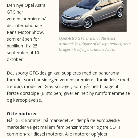
Den nye Opel Astra
GTC har
verdenspremiere på
det internationale
Paris Motor Show,
Opel Astra GTC er den hidtil mest
som er åben for
dramatiske udgave af design-temaet, som
publikum fra 25.
bruges i tredje generations Astra.
september til 10.
oktober.
Det sporty GTC-design kan suppleres med en panorama
forrude, som har sin egen verdenspremiere i forbindelse med
tre-dørs modellen. Glas-soltaget, som går helt tilbage til
første dørstolpe (B-stolpen) giver en helt ny rumfornemmelse
og køreoplevelse.
Otte motorer
Når GTC kommer på markedet, er der på de europæiske
markeder valget mellem fem benzinmotorer og tre CDTI
common-rail diesel motorer. Alle motorer opfylder