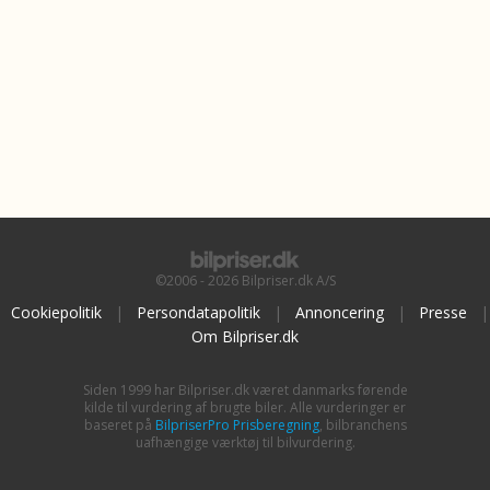
©2006 - 2026 Bilpriser.dk A/S
Cookiepolitik
|
Persondatapolitik
|
Annoncering
|
Presse
|
Om Bilpriser.dk
Siden 1999 har Bilpriser.dk været danmarks førende
kilde til vurdering af brugte biler. Alle vurderinger er
baseret på
BilpriserPro Prisberegning
, bilbranchens
uafhængige værktøj til bilvurdering.