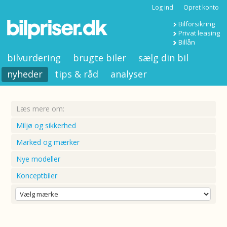
Log ind
Opret konto
Bilforsikring
Privat leasing
Billån
bilvurdering
brugte biler
sælg din bil
nyheder
tips & råd
analyser
Læs mere om:
Miljø og sikkerhed
Marked og mærker
Nye modeller
Konceptbiler