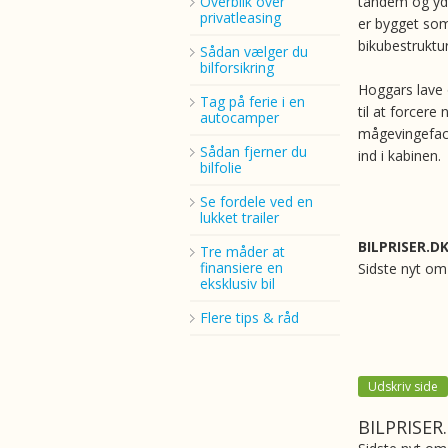
Overblik over
tandem og yd
privatleasing
er bygget som
bikubestrukt
Sådan vælger du
bilforsikring
Hoggars lave o
Tag på ferie i en
til at forcer
autocamper
mågevingefaco
Sådan fjerner du
ind i kabinen.
bilfolie
Se fordele ved en
lukket trailer
BILPRISER.D
Tre måder at
finansiere en
Sidste nyt om 
eksklusiv bil
Flere tips & råd
Udskriv side
BILPRISER