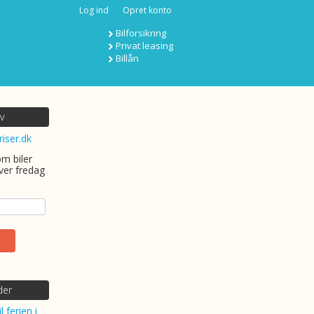
Log ind
Opret konto
Bilforsikring
Privat leasing
Billån
v
riser.dk
om biler
ver fredag
der
l ferien i