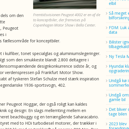
elbil
Så meget 
Fremtidsvisionen Peugeot 4002 er en af de
g dels om den
bilforsikri
to konceptbiler, der fremvises på
tte
Copenhagen Motor Show i Bella Center.
FDM: Luk a
n, Peugeot
data
es i
 fællesområde for konceptbiler.
Bilister ig
tilbagekald
 i kulfiber, tonet specialglas og aluminiumslegeringer.
Ny Tesla 
lgt som den smukkeste blandt 2.800 deltagere i
densomspændende designkonkurrence sidste år, og
Hyundai kl
opgraderin
or verdenspressen på Frankfurt Motor Show.
kabt af tyskeren Stefan Schulze med stærk inspiration
Undgå kø i
legendariske 1936-sportsvogn, 402.
sommerfer
Undgå oms
gamle bil
r Peugeot Hoggar, der også roligt kan kaldes
Det bliver 
teknik og design: En slags mellemting mellem en
tage bilen
neret beachbuggy og en terrængående Saharacabrio.
tyret med to HDi turbodiesel motorer, der trækker i
2023 blev
forandring