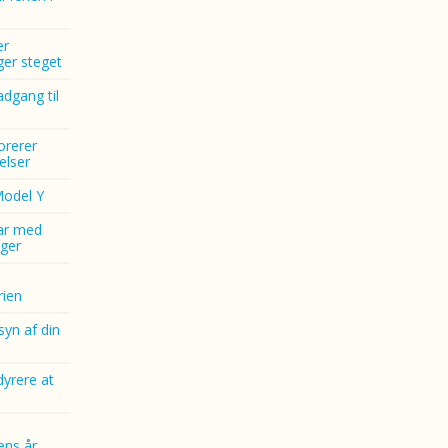
er
nger steget
dgang til
norerer
elser
Model Y
ar med
ger
ien
yn af din
dyrere at
ens år