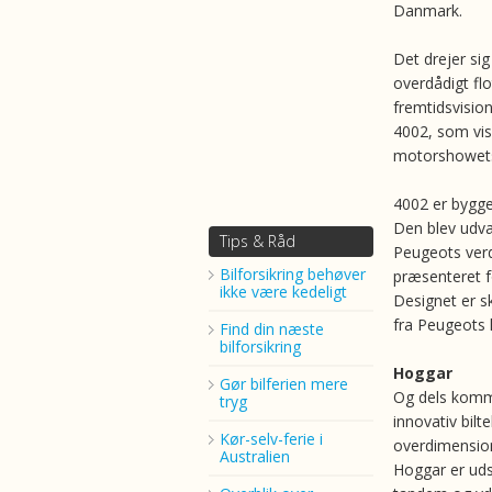
Danmark.
Det drejer si
overdådigt flo
fremtidsvisio
4002, som vis
motorshowets
4002 er bygget
Den blev udva
Tips & Råd
Peugeots ver
Bilforsikring behøver
præsenteret f
ikke være kedeligt
Designet er s
fra Peugeots 
Find din næste
bilforsikring
Hoggar
Gør bilferien mere
Og dels komme
tryg
innovativ bil
Kør-selv-ferie i
overdimensio
Australien
Hoggar er uds