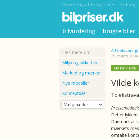
Vurdering af brugte biler - Køb og s
bilvurdering
brugte biler
Artikeloversigt
Læs mere om:
25. marts 2004
Miljø og sikkerhed
Udskriv side
Marked og mærker
Vilde 
Nye modeller
Konceptbiler
To ekstrava
Pressemeddele
Det er lykked
Danmark at få
mærkets mes
omtalte koncep