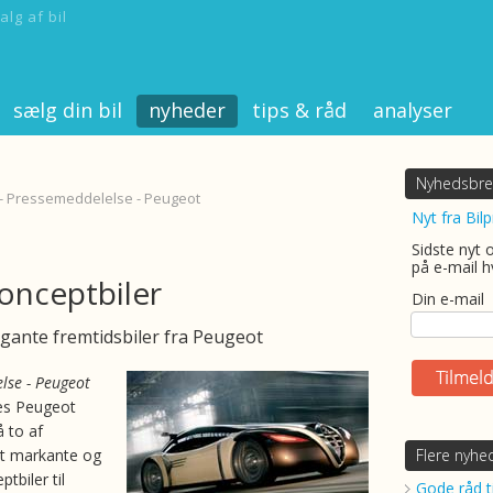
alg af bil
sælg din bil
nyheder
tips & råd
analyser
Nyhedsbre
 - Pressemeddelelse - Peugeot
Nyt fra Bilp
Sidste nyt 
på e-mail h
konceptbiler
Din e-mail
gante fremtidsbiler fra Peugeot
lse - Peugeot
es Peugeot
 to af
t markante og
Flere nyhe
tbiler til
Gode råd ti