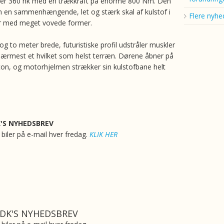
er 360 hk med en trækkraft på enorme 800 Nm. Den
 en sammenhængende, let og stærk skal af kulstof i
Flere nyhe
ur med meget vovede former.
g to meter brede, futuristiske profil udstråler muskler
e nærmest et hvilket som helst terræn. Dørene åbner på
n, og motorhjelmen strækker sin kulstofbane helt
K'S NYHEDSBREV
biler på e-mail hver fredag.
KLIK HER
.DK'S NYHEDSBREV