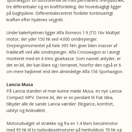
Sportwagon. En udfordrende bil med permanent firehjulstræk,
tre differentialer og en kraftfordeling, der hovedsagligt ligger
på baghjulene. Differentialecentret fordeler kontinuerligt
kraften efter hjulenes vejgreb.
Under kølerhjelmen ligger Alfa Romeos 1.9 JTD 16v Multijet
motor, der yder 150 hk ved 4.000 omdrejninger.
Drejningsmomentet på hele 395 Nm giver bilen masser af
trækkraft ved alle omdrejninger. Alfa Crosswagon er i øvrigt
monteret med en 6-trins gearkasse. Som navnet antyder, er
det en bil, der kan klare sig i terrænet, hvorfor den også er 6
cm mere højbenet end den almindelige Alfa 156 Sportwagon.
Lancia Musa
På Lancia standen vil man kunne møde Musa, en nye Lancia
Compact MPV. Denne bil, der er en pendant til Fiat Idea,
tilbyder alle de sande Lancia værdier: Elegance, komfort,
udstyr og livskvalitet.
Motorudvalget vil strække sig fra en 1.4 liters benzinmotor
med 95 hk til to turbodieselmotorer på henholdsvis 70 hk og