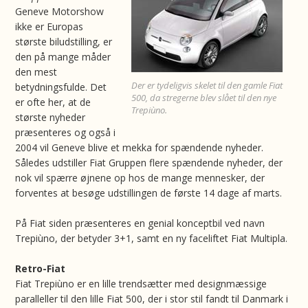
Geneve Motorshow
ikke er Europas
største biludstilling, er
den på mange måder
den mest
Der er tydeligvis skelet til den gamle Fiat
betydningsfulde. Det
500, da stregerne blev slået til den nye
er ofte her, at de
Trepiùno.
største nyheder
præsenteres og også i
2004 vil Geneve blive et mekka for spændende nyheder.
Således udstiller Fiat Gruppen flere spændende nyheder, der
nok vil spærre øjnene op hos de mange mennesker, der
forventes at besøge udstillingen de første 14 dage af marts.
På Fiat siden præsenteres en genial konceptbil ved navn
Trepiùno, der betyder 3+1, samt en ny faceliftet Fiat Multipla.
Retro-Fiat
Fiat Trepiùno er en lille trendsætter med designmæssige
paralleller til den lille Fiat 500, der i stor stil fandt til Danmark i