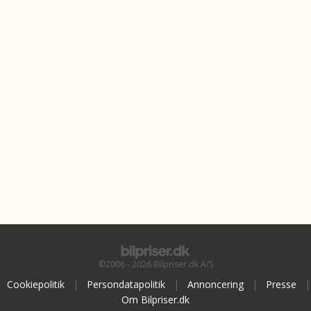
©2006 - 2026 Bilpriser.dk A/S
Cookiepolitik
|
Persondatapolitik
|
Annoncering
|
Presse
|
Om Bilpriser.dk