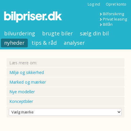
Log ind
Opret konto
Bilforsikring
Privat leasing
Billån
bilvurdering
brugte biler
sælg din bil
nyheder
tips & råd
analyser
Læs mere om:
Miljø og sikkerhed
Marked og mærker
Nye modeller
Konceptbiler