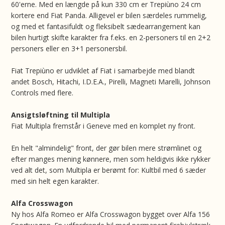
60'erne. Med en længde på kun 330 cm er Trepiùno 24 cm
kortere end Fiat Panda. Alligevel er bilen særdeles rummelig,
og med et fantasifuldt og fleksibelt sædearrangement kan
bilen hurtigt skifte karakter fra f.eks. en 2-personers til en 2+2
personers eller en 3+1 personersbil.
Fiat Trepiùno er udviklet af Fiat i samarbejde med blandt
andet Bosch, Hitachi, I.D.E.A., Pirelli, Magneti Marelli, Johnson
Controls med flere.
Ansigtsløftning til Multipla
Fiat Multipla fremstår i Geneve med en komplet ny front.
En helt "almindelig" front, der gør bilen mere strømlinet og
efter manges mening kønnere, men som heldigvis ikke rykker
ved alt det, som Multipla er berømt for: Kultbil med 6 sæder
med sin helt egen karakter.
Alfa Crosswagon
Ny hos Alfa Romeo er Alfa Crosswagon bygget over Alfa 156