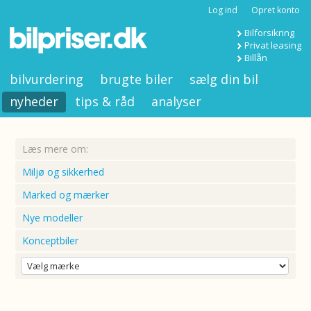
Log ind
Opret konto
Bilforsikring
Privat leasing
Billån
bilvurdering
brugte biler
sælg din bil
nyheder
tips & råd
analyser
Læs mere om:
Miljø og sikkerhed
Marked og mærker
Nye modeller
Konceptbiler