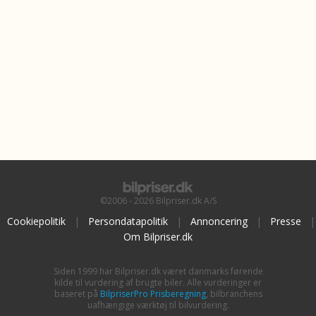
©2006 - 2026 Bilpriser.dk A/S
Cookiepolitik
|
Persondatapolitik
|
Annoncering
|
Presse
|
Om Bilpriser.dk
Siden 1999 har Bilpriser.dk været danmarks førende
kilde til vurdering af brugte biler. Alle vurderinger er
baseret på
BilpriserPro Prisberegning
, bilbranchens
uafhængige værktøj til bilvurdering.