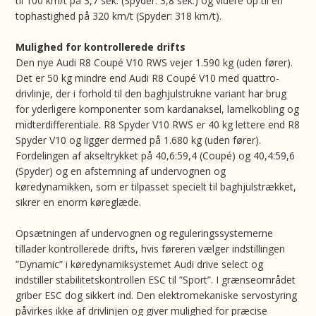
til 100 km/t på 3,7 sek. (Spyder: 3,8 sek.) og videre op til en
tophastighed på 320 km/t (Spyder: 318 km/t).
Mulighed for kontrollerede drifts
Den nye Audi R8 Coupé V10 RWS vejer 1.590 kg (uden fører).
Det er 50 kg mindre end Audi R8 Coupé V10 med quattro-
drivlinje, der i forhold til den baghjulstrukne variant har brug
for yderligere komponenter som kardanaksel, lamelkobling og
midterdifferentiale. R8 Spyder V10 RWS er 40 kg lettere end R8
Spyder V10 og ligger dermed på 1.680 kg (uden fører).
Fordelingen af akseltrykket på 40,6:59,4 (Coupé) og 40,4:59,6
(Spyder) og en afstemning af undervognen og
køredynamikken, som er tilpasset specielt til baghjulstrækket,
sikrer en enorm køreglæde.
Opsætningen af undervognen og reguleringssystemerne
tillader kontrollerede drifts, hvis føreren vælger indstillingen
”Dynamic” i køredynamiksystemet Audi drive select og
indstiller stabilitetskontrollen ESC til ”Sport”. I grænseområdet
griber ESC dog sikkert ind. Den elektromekaniske servostyring
påvirkes ikke af drivlinjen og giver mulighed for præcise