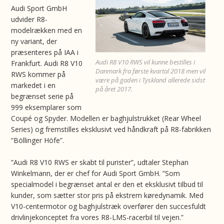
Audi Sport GmbH
udvider R8-
modelrækken med en
ny variant, der
præsenteres på IAA i
Audi R8 V10 RWS vil kunne bestilles i
Frankfurt. Audi R8 V10
Danmark fra første kvartal 2018 men vil
RWS kommer på
være på gaden i Tyskland allerede sidst
markedet i en
på året 2017.
begrænset serie på
999 eksemplarer som
Coupé og Spyder. Modellen er baghjulstrukket (Rear Wheel
Series) og fremstilles eksklusivt ved håndkraft på R8-fabrikken
”Böllinger Höfe”.
”Audi R8 V10 RWS er skabt til purister”, udtaler Stephan
Winkelmann, der er chef for Audi Sport GmbH. ”Som
specialmodel i begrænset antal er den et eksklusivt tilbud til
kunder, som sætter stor pris på ekstrem køredynamik. Med
V10-centermotor og baghjulstræk overfører den succesfuldt
drivlinjekonceptet fra vores R8-LMS-racerbil til vejen.”