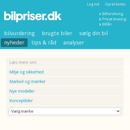
Log ind
Opret konto
Bilforsikring
Privat leasing
Billån
bilvurdering
brugte biler
sælg din bil
nyheder
tips & råd
analyser
Læs mere om:
Miljø og sikkerhed
Marked og mærker
Nye modeller
Konceptbiler