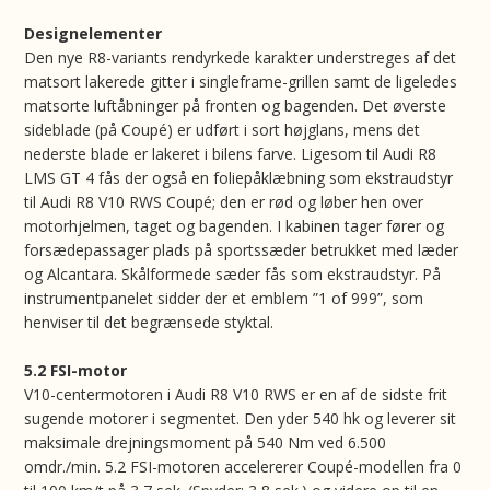
Designelementer
Den nye R8-variants rendyrkede karakter understreges af det
matsort lakerede gitter i singleframe-grillen samt de ligeledes
matsorte luftåbninger på fronten og bagenden. Det øverste
sideblade (på Coupé) er udført i sort højglans, mens det
nederste blade er lakeret i bilens farve. Ligesom til Audi R8
LMS GT 4 fås der også en foliepåklæbning som ekstraudstyr
til Audi R8 V10 RWS Coupé; den er rød og løber hen over
motorhjelmen, taget og bagenden. I kabinen tager fører og
forsædepassager plads på sportssæder betrukket med læder
og Alcantara. Skålformede sæder fås som ekstraudstyr. På
instrumentpanelet sidder der et emblem ”1 of 999”, som
henviser til det begrænsede styktal.
5.2 FSI-motor
V10-centermotoren i Audi R8 V10 RWS er en af de sidste frit
sugende motorer i segmentet. Den yder 540 hk og leverer sit
maksimale drejningsmoment på 540 Nm ved 6.500
omdr./min. 5.2 FSI-motoren accelererer Coupé-modellen fra 0