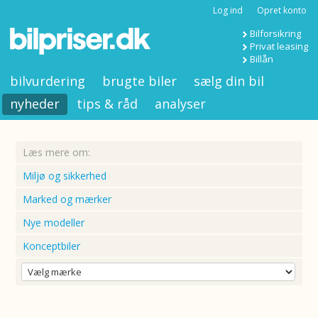
Log ind
Opret konto
Bilforsikring
Privat leasing
Billån
bilvurdering
brugte biler
sælg din bil
nyheder
tips & råd
analyser
Læs mere om:
Miljø og sikkerhed
Marked og mærker
Nye modeller
Konceptbiler