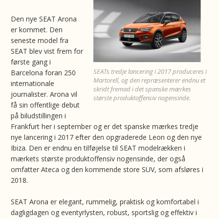
Den nye SEAT Arona
er kommet. Den
seneste model fra
SEAT blev vist frem for
første gang i
SEATs tredje lancering i 2017 produceres i
Barcelona foran 250
Martorell, og den repræsenterer endnu et
internationale
skridt fremad i det spanske mærkes
journalister. Arona vil
største produktoffensiv nogensinde.
få sin offentlige debut
på biludstillingen i
Frankfurt her i september og er det spanske mærkes tredje
nye lancering i 2017 efter den opgraderede Leon og den nye
Ibiza. Den er endnu en tilføjelse til SEAT modelrækken i
mærkets største produktoffensiv nogensinde, der også
omfatter Ateca og den kommende store SUV, som afsløres i
2018.
SEAT Arona er elegant, rummelig, praktisk og komfortabel i
dagligdagen og eventyrlysten, robust, sportslig og effektiv i