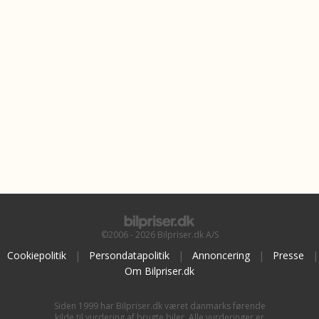
©2006 - 2026 Bilpriser.dk A/S
Cookiepolitik
|
Persondatapolitik
|
Annoncering
|
Presse
|
Om Bilpriser.dk
Siden 1999 har Bilpriser.dk været danmarks førende
kilde til vurdering af brugte biler. Alle vurderinger er