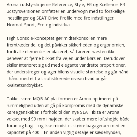
Arona i udstyrslinjerne Reference, Style, FR og Xcellence. FR-
udstyrsversionen omfatter en undervogn med to forskellige
indstillinger og SEAT Drive Profile med fire indstillinger:
Normal, Sport, Eco og Individual.
High Console-konceptet gør midterkonsollen mere
fremtrædende, og det påvirker sikkerheden og ergonomien,
fordi alle elementer er placeret, så føreren næsten ikke
behøver at fjerne blikket fra vejen under kørslen. Derudover
skiller interiøret sig ud med elegante vandrette proportioner,
der understreger og øger bilens visuelle størrelse og går hånd
i hånd med et højt sofistikerede niveau hvad angår
kvalitetsindtrykket.
Takket være MQB A0 platformen er Arona optimeret på
rummelighed uden at gå på kompromis med de dynamiske
køreegenskaber. I forhold til den nye SEAT Ibiza er Arona
vokset med 99 mm i højden, der skaber mere loftshøjde både
foran og bagi – og ikke mindst et større bagagerum med en
kapacitet på 400 l. En anden vigtig detalje er sædehynden,