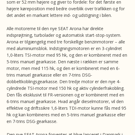
som er 52 mm højere og giver to fordele: for det første en
højere køreposition med bedre overblik over trafikken og for
det andet en markant lettere ind- og udstigning i bilen.
Alle motorerne til den nye SEAT Arona har direkte
indsprøjtning, turbolader og automatisk start-stop-system.
Arona er tilgængelig med tre forskellige benzinmotorer – alle
med aluminiumsblok. Indstigningsmotoren er en 3-cylindret
1,0-liters TSI-motor med 95 hk, og den er kombineret med en
5-trins manuel gearkasse. Den næste i rækken er samme
motor, men med 115 hk, og den er kombineret med en 6-
trins manuel gearkasse eller en 7-trins DSG-
dobbeltkoblingsgearkasse. Den tredje motor er den nye 4-
cylindrede TSI-motor med 150 hk og aktiv cylinderfrakobling.
Den fås eksklusivt til FR-versionen og er kombineret med en
6-trins manuel gearkasse. Hvad angår dieselmotorer, vil den
effektive og driftssikre 1,6-liters TDI-motor kunne fås med 95
hk og kan kombineres med en 5-trins manuel gearkasse eller
en 7-trins DSG-gearkasse.
Den nye SEAT Arona forventes at blive lanceret i Danmark i