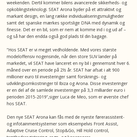
weekenden. Dertil kommer bilens avancerede sikkerheds- og
opkoblingsteknologi. SEAT Arona byder på et attraktivt og
markant design, en lang række individualiseringsmuligheder
samt det spanske mærkes sportslige DNA med dynamik og
finesse. Det er en bil, som er nem at komme ind i og ud af –
og så har den endda også god plads til din bagage.
”Hos SEAT er vi meget vedholdende. Med vores største
modeloffensiv nogensinde, når den store SUV lander på
markedet, vil SEAT have lanceret en ny bil i gennemsnit hver 6.
måned over en periode på 2½ år. SEAT har afsat i alt 900
millioner euro til investeringer samt forsknings- og
udviklingsomkostninger til Ibiza og Arona. Disse investeringer
er en del af de samlede investeringer på 3,3 milliarder euro i
perioden 2015-2019”,siger Luca de Meo, som er øverste chef
hos SEAT.
Den nye SEAT Arona kan fås med de nyeste førerassistent-
og infotainmentsystemer som eksempelvis Front Assist,
Adaptive Cruise Control, Stop&Go, Hill Hold control,