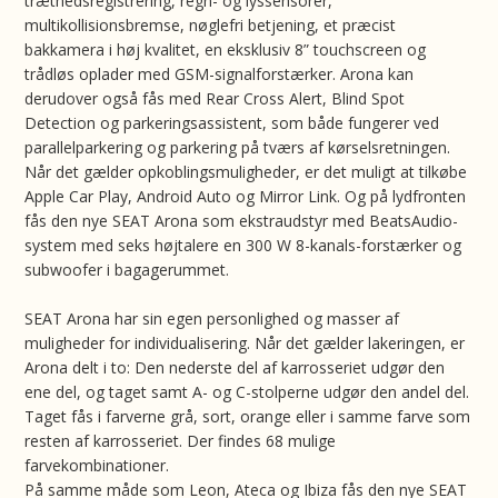
træthedsregistrering, regn- og lyssensorer,
multikollisionsbremse, nøglefri betjening, et præcist
bakkamera i høj kvalitet, en eksklusiv 8” touchscreen og
trådløs oplader med GSM-signalforstærker. Arona kan
derudover også fås med Rear Cross Alert, Blind Spot
Detection og parkeringsassistent, som både fungerer ved
parallelparkering og parkering på tværs af kørselsretningen.
Når det gælder opkoblingsmuligheder, er det muligt at tilkøbe
Apple Car Play, Android Auto og Mirror Link. Og på lydfronten
fås den nye SEAT Arona som ekstraudstyr med BeatsAudio-
system med seks højtalere en 300 W 8-kanals-forstærker og
subwoofer i bagagerummet.
SEAT Arona har sin egen personlighed og masser af
muligheder for individualisering. Når det gælder lakeringen, er
Arona delt i to: Den nederste del af karrosseriet udgør den
ene del, og taget samt A- og C-stolperne udgør den andel del.
Taget fås i farverne grå, sort, orange eller i samme farve som
resten af karrosseriet. Der findes 68 mulige
farvekombinationer.
På samme måde som Leon, Ateca og Ibiza fås den nye SEAT