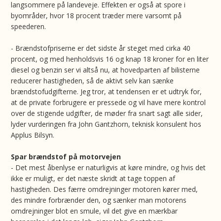
langsommere på landeveje. Effekten er også at spore i
byområder, hvor 18 procent træder mere varsomt på
speederen.
- Brændstofpriserne er det sidste år steget med cirka 40
procent, og med henholdsvis 16 og knap 18 kroner for en liter
diesel og benzin ser vi altså nu, at hovedparten af bilisterne
reducerer hastigheden, så de aktivt selv kan sænke
brændstofudgifterne. Jeg tror, at tendensen er et udtryk for,
at de private forbrugere er pressede og vil have mere kontrol
over de stigende udgifter, de møder fra snart sagt alle sider,
lyder vurderingen fra John Gantzhorn, teknisk konsulent hos
Applus Bilsyn.
Spar brændstof på motorvejen
- Det mest åbenlyse er naturligvis at køre mindre, og hvis det
ikke er muligt, er det næste skridt at tage toppen af
hastigheden. Des færre omdrejninger motoren kører med,
des mindre forbrænder den, og sænker man motorens
omdrejninger blot en smule, vil det give en mærkbar