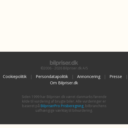
©2006 - 2026 Bilpriser.dk A/S
Cookiepolitik
|
Persondatapolitik
|
Annoncering
|
Presse
|
Om Bilpriser.dk
Siden 1999 har Bilpriser.dk været danmarks førende
kilde til vurdering af brugte biler. Alle vurderinger er
baseret på
BilpriserPro Prisberegning
, bilbranchens
uafhængige værktøj til bilvurdering.