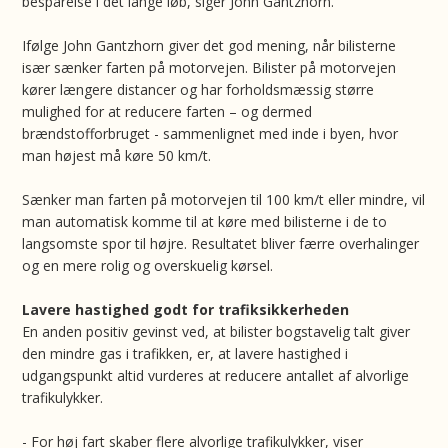
besparelse i det lange løb, siger John Gantzhorn.
Ifølge John Gantzhorn giver det god mening, når bilisterne
især sænker farten på motorvejen. Bilister på motorvejen
kører længere distancer og har forholdsmæssig større
mulighed for at reducere farten – og dermed
brændstofforbruget - sammenlignet med inde i byen, hvor
man højest må køre 50 km/t.
Sænker man farten på motorvejen til 100 km/t eller mindre, vil
man automatisk komme til at køre med bilisterne i de to
langsomste spor til højre. Resultatet bliver færre overhalinger
og en mere rolig og overskuelig kørsel.
Lavere hastighed godt for trafiksikkerheden
En anden positiv gevinst ved, at bilister bogstavelig talt giver
den mindre gas i trafikken, er, at lavere hastighed i
udgangspunkt altid vurderes at reducere antallet af alvorlige
trafikulykker.
- For høj fart skaber flere alvorlige trafikulykker, viser