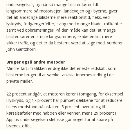
undersøgelser, og når så mange bilister kører lidt
langsommere på motorvejen, landevejen og i byerne, giver
det alt andet lige bilisterne mere reaktionstid, f.eks. ved
lyskryds, fodgængerfelter, sving med mange bløde trafikanter
samt ved opbremsninger. På den måde kan det, at mange
bilister kører en smule langsommere, skabe en lidt mere
sikker trafik, og det er da bestemt værd at tage med, vurderer
John Gantzhorn.
Bruger også andre metoder
Mindre fart i trafikken er dog ikke det eneste redskab, som
bilisterne bruger til at sænke tankstationernes indhug i de
private midler.
22 procent undgår, at motoren kører i tomgang, for eksempel
i lyskryds, og 17 procent har pumpet dækkene for at reducere
bilens modstand på asfalten. 5 procent laver af og til
kørselsaftaler med naboen eller venner, mens 29 procent i
Applus-undersøgelsen slet ikke gør noget for at spare på
brændstoffet.