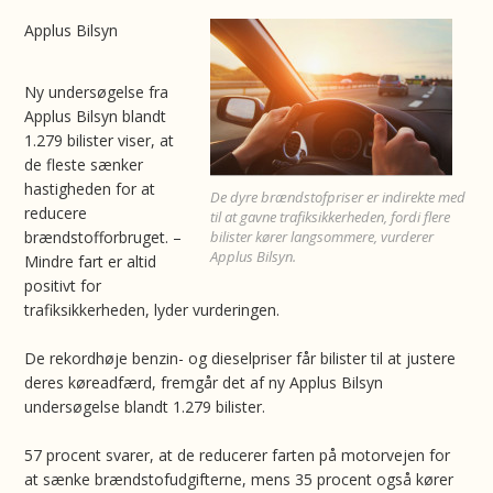
Applus Bilsyn
Ny undersøgelse fra
Applus Bilsyn blandt
1.279 bilister viser, at
de fleste sænker
hastigheden for at
De dyre brændstofpriser er indirekte med
reducere
til at gavne trafiksikkerheden, fordi flere
brændstofforbruget. –
bilister kører langsommere, vurderer
Applus Bilsyn.
Mindre fart er altid
positivt for
trafiksikkerheden, lyder vurderingen.
De rekordhøje benzin- og dieselpriser får bilister til at justere
deres køreadfærd, fremgår det af ny Applus Bilsyn
undersøgelse blandt 1.279 bilister.
57 procent svarer, at de reducerer farten på motorvejen for
at sænke brændstofudgifterne, mens 35 procent også kører