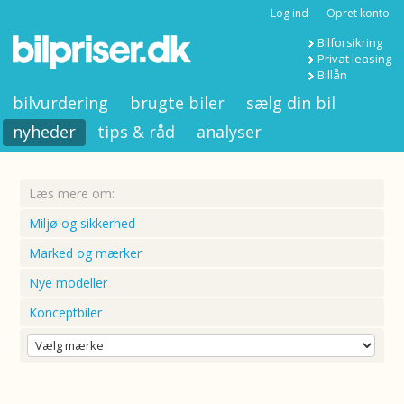
Log ind
Opret konto
Bilforsikring
Privat leasing
Billån
bilvurdering
brugte biler
sælg din bil
nyheder
tips & råd
analyser
Læs mere om:
Miljø og sikkerhed
Marked og mærker
Nye modeller
Konceptbiler