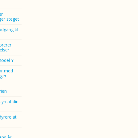
er
nger steget
dgang til
norerer
elser
Model Y
ar med
ger
ien
yn af din
dyrere at
ens år