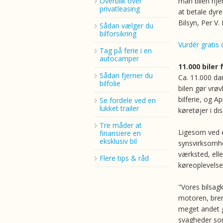
Overblik over
man bilen hje
privatleasing
at betale dyre
Bilsyn, Per V
Sådan vælger du
bilforsikring
Vurdér gratis d
Tag på ferie i en
autocamper
11.000 biler
Sådan fjerner du
Ca. 11.000 dan
bilfolie
bilen gør vrøv
bilferie, og A
Se fordele ved en
lukket trailer
køretøjer i di
Tre måder at
Ligesom ved e
finansiere en
eksklusiv bil
synsvirksomhe
værksted, elle
Flere tips & råd
køreoplevelse
"Vores bilsag
motoren, brem
meget andet g
svagheder som 