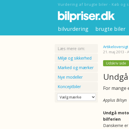
Vurdering af brugte biler - Køb og s
bilvurdering
brugte biler
Artikeloversigt
Læs mere om:
21. maj 2013 - 
Miljø og sikkerhed
Udskriv side
Marked og mærker
Undgå 
Nye modeller
Konceptbiler
For mange e
Applus Bilsyn
Undgå moto
bilferien
Danskerne er 