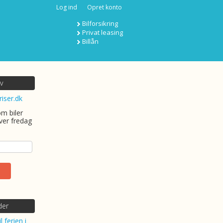
Log ind
Opret konto
Bilforsikring
Privat leasing
Billån
v
riser.dk
om biler
ver fredag
der
l ferien i