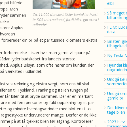
e på bilferie
elbil
uropa. Men
Så meget 
Ca. 11.000 danske bilister kontakter hvert
bryder sammen
bilforsikri
år SOS International, fordi bilen gør vrøvl i
ndske
udlandet.
FDM: Luk a
klarer Applus
data
r hvordan
 forbereder din bil på et par tusinde kilometers ekstra
Bilister ig
tilbagekald
er forberedelse – især hvis man gerne vil spare på
Ny Tesla 
 Sådan lyder budskabet fra landets største
mhed, Applus Bilsyn, som ofte hører om kunder, der
Hyundai kl
opgraderin
 på værksted i udlandet.
Undgå kø i
ekstra strækning og ekstra vægt, som ens bil skal
sommerfer
lferien til Tyskland, Frankrig og Italien tungen på
Undgå oms
er får bilen til at bryde sammen. Der er en markant
gamle bil
 køre med fem personer og fuld oppakning og et par
Det bliver 
eter og mindre hverdagsærinder med blot en til to
tage bilen
 regnestykke undervurderer mange. Derfor er de ikke
 på at få tjekket bilen før afgang. Kontrollerer
2023 blev
forandring