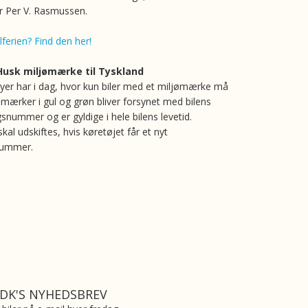
er Per V. Rasmussen.
ilferien? Find den her!
Husk miljømærke til Tyskland
byer har i dag, hvor kun biler med et miljømærke må
ømærker i gul og grøn bliver forsynet med bilens
gsnummer og er gyldige i hele bilens levetid.
al udskiftes, hvis køretøjet får et nyt
nummer.
.DK'S NYHEDSBREV