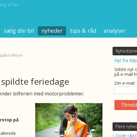
alg af bil
sælg din bil
nyheder
tips & råd
analyser
Nyhedsbre
Applus Bilsyn
Nyt fra Bilp
Sidste nyt 
på e-mail h
spildte feriedage
Din e-mail
nder bilferien med motorproblemer.
rstop på
Flere nyhe
allerede
Gode råd ti