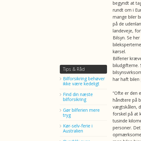
begyndt at tag
rundt om i E
mange biler 
på de udenla
landeveje, for
Bilsyn. Se he
bileksperterne
kørsel.
Bilferier kræv
biludgifterne.
Tips & Råd
bilsynsvirkso
Bilforsikring behøver
har haft bilen
ikke være kedeligt
“Ofte er den 
Find din næste
bilforsikring
håndtere på bi
vægtskålen, d
Gør bilferien mere
forskel på at
tryg
tusinde kilom
Kør-selv-ferie i
personer. Det
Australien
opmærksomemme