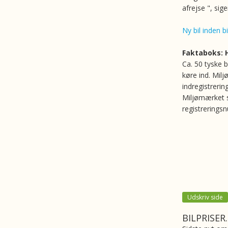
afrejse ", sig
Ny bil inden b
Faktaboks: 
Ca. 50 tyske 
køre ind. Milj
indregistrerin
Miljømærket sk
registrerings
Udskriv side
BILPRISER