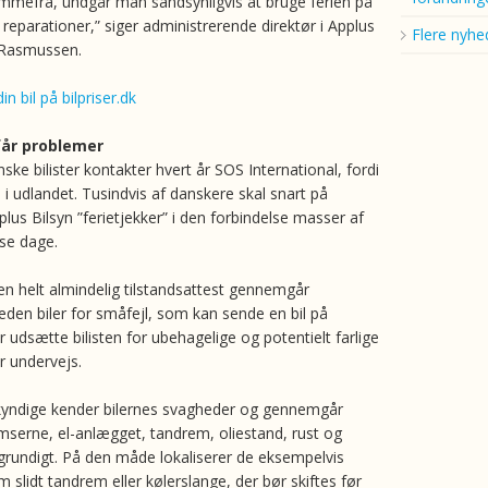
mmefra, undgår man sandsynligvis at bruge ferien på
 reparationer,” siger administrerende direktør i Applus
Flere nyhe
. Rasmussen.
in bil på bilpriser.dk
 får problemer
ske bilister kontakter hvert år SOS International, fordi
l i udlandet. Tusindvis af danskere skal snart på
pplus Bilsyn ”ferietjekker” i den forbindelse masser af
sse dage.
n helt almindelig tilstandsattest gennemgår
den biler for småfejl, som kan sende en bil på
r udsætte bilisten for ubehagelige og potentielt farlige
r undervejs.
kyndige kender bilernes svagheder og gennemgår
serne, el-anlægget, tandrem, oliestand, rust og
rundigt. På den måde lokaliserer de eksempelvis
slidt tandrem eller kølerslange, der bør skiftes før