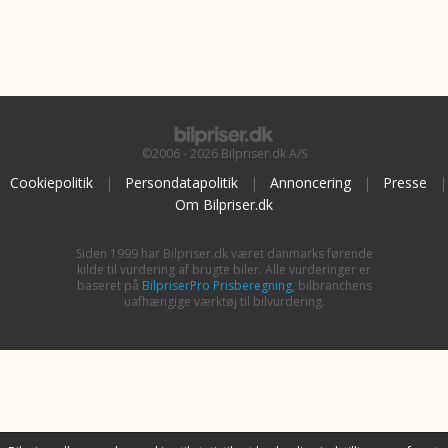
©2006 - 2026 Bilpriser.dk A/S
Cookiepolitik
|
Persondatapolitik
|
Annoncering
|
Presse
|
Om Bilpriser.dk
Siden 1999 har Bilpriser.dk været danmarks førende
kilde til vurdering af brugte biler. Alle vurderinger er
baseret på
BilpriserPro Prisberegning
, bilbranchens
uafhængige værktøj til bilvurdering.