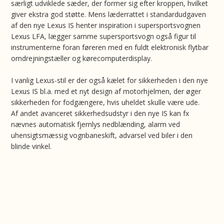
særligt udviklede sæder, der former sig efter kroppen, hvilket
giver ekstra god støtte. Mens læderrattet i standardudgaven
af den nye Lexus IS henter inspiration i supersportsvognen
Lexus LFA, lægger samme supersportsvogn også figur til
instrumenterne foran føreren med en fuldt elektronisk flytbar
omdrejningstæller og kørecomputerdisplay.
I vanlig Lexus-stil er der også kælet for sikkerheden i den nye
Lexus IS bl.a. med et nyt design af motorhjelmen, der øger
sikkerheden for fodgængere, hvis uheldet skulle være ude.
Af andet avanceret sikkerhedsudstyr i den nye IS kan fx
nævnes automatisk fjernlys nedblænding, alarm ved
uhensigtsmæssig vognbaneskift, advarsel ved biler i den
blinde vinkel.