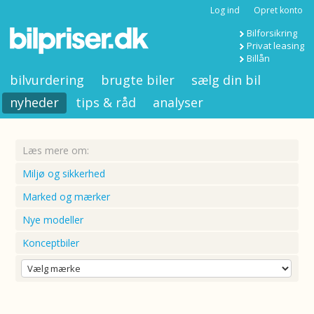
Log ind
Opret konto
Bilforsikring
Privat leasing
Billån
bilvurdering
brugte biler
sælg din bil
nyheder
tips & råd
analyser
Læs mere om:
Miljø og sikkerhed
Marked og mærker
Nye modeller
Konceptbiler