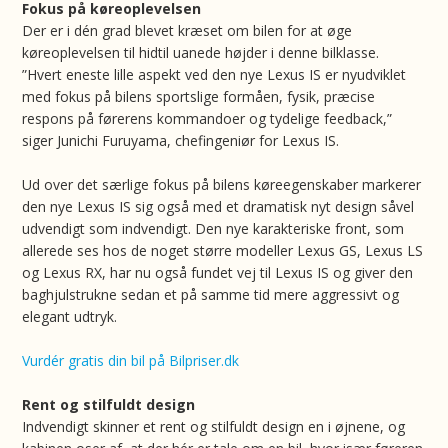
Fokus på køreoplevelsen
Der er i dén grad blevet kræset om bilen for at øge
køreoplevelsen til hidtil uanede højder i denne bilklasse.
”Hvert eneste lille aspekt ved den nye Lexus IS er nyudviklet
med fokus på bilens sportslige formåen, fysik, præcise
respons på førerens kommandoer og tydelige feedback,”
siger Junichi Furuyama, chefingeniør for Lexus IS.
Ud over det særlige fokus på bilens køreegenskaber markerer
den nye Lexus IS sig også med et dramatisk nyt design såvel
udvendigt som indvendigt. Den nye karakteriske front, som
allerede ses hos de noget større modeller Lexus GS, Lexus LS
og Lexus RX, har nu også fundet vej til Lexus IS og giver den
baghjulstrukne sedan et på samme tid mere aggressivt og
elegant udtryk.
Vurdér gratis din bil på Bilpriser.dk
Rent og stilfuldt design
Indvendigt skinner et rent og stilfuldt design en i øjnene, og