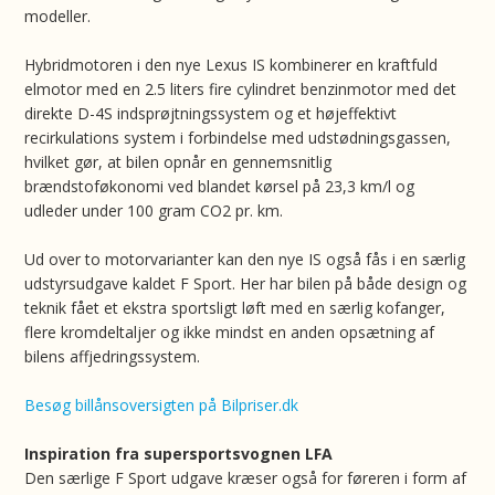
modeller.
Hybridmotoren i den nye Lexus IS kombinerer en kraftfuld
elmotor med en 2.5 liters fire cylindret benzinmotor med det
direkte D-4S indsprøjtningssystem og et højeffektivt
recirkulations system i forbindelse med udstødningsgassen,
hvilket gør, at bilen opnår en gennemsnitlig
brændstoføkonomi ved blandet kørsel på 23,3 km/l og
udleder under 100 gram CO2 pr. km.
Ud over to motorvarianter kan den nye IS også fås i en særlig
udstyrsudgave kaldet F Sport. Her har bilen på både design og
teknik fået et ekstra sportsligt løft med en særlig kofanger,
flere kromdeltaljer og ikke mindst en anden opsætning af
bilens affjedringssystem.
Besøg billånsoversigten på Bilpriser.dk
Inspiration fra supersportsvognen LFA
Den særlige F Sport udgave kræser også for føreren i form af