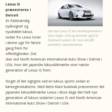
Lexus IS
præsenteres i
Detroit
En fuldstændig
nydesignet og
Den nye Lexus IS har verdenspremiere i
nyudviklet luksus
disse dage i USA og kommer også til
sedan fra Lexus toner
Danmark senere i år, hvor den får
i denne uge for første
premiere i sensommeren.
gang frem for
offentligheden. Det
sker ved North American International Auto Show i Detroit i
USA, hvor det japanske luksusbilmærke viser næste
generation af Lexus IS frem.
Noget af det vigtigste ved en luksus sports sedan er
køreegenskaberne. Med dette klare budskab præsenterer det
japanske luksusbilmærke Lexus i disse dage den helt nye
generation af luksus sedan’en Lexus IS ved North American
International Auto Show i Detroit i USA.