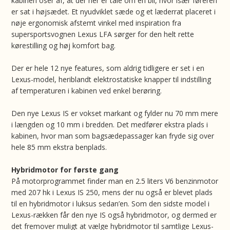
kabinen oser af, at der hér er tale om en bil, hvor især føreren
er sat i højsædet. Et nyudviklet sæde og et læderrat placeret i
nøje ergonomisk afstemt vinkel med inspiration fra
supersportsvognen Lexus LFA sørger for den helt rette
kørestilling og høj komfort bag.
Der er hele 12 nye features, som aldrig tidligere er set i en
Lexus-model, heriblandt elektrostatiske knapper til indstilling
af temperaturen i kabinen ved enkel berøring.
Den nye Lexus IS er vokset markant og fylder nu 70 mm mere
i længden og 10 mm i bredden. Det medfører ekstra plads i
kabinen, hvor man som bagsædepassager kan fryde sig over
hele 85 mm ekstra benplads.
Hybridmotor for første gang
På motorprogrammet finder man en 2.5 liters V6 benzinmotor
med 207 hk i Lexus IS 250, mens der nu også er blevet plads
til en hybridmotor i luksus sedan’en. Som den sidste model i
Lexus-rækken får den nye IS også hybridmotor, og dermed er
det fremover muligt at vælge hybridmotor til samtlige Lexus-