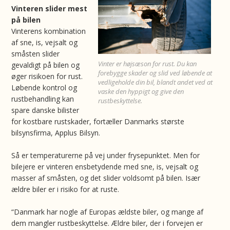
Vinteren slider mest
på bilen
Vinterens kombination
af sne, is, vejsalt og
småsten slider
Vinter er højsæson for rust. Du kan
gevaldigt på bilen og
forebygge skader og slid ved løbende at
øger risikoen for rust.
vedligeholde din bil, blandt andet ved at
Løbende kontrol og
vaske den hyppigt og give den
rustbehandling kan
rustbeskyttelse.
spare danske bilister
for kostbare rustskader, fortæller Danmarks største
bilsynsfirma, Applus Bilsyn.
Så er temperaturerne på vej under frysepunktet. Men for
bilejere er vinteren ensbetydende med sne, is, vejsalt og
masser af småsten, og det slider voldsomt på bilen. Især
ældre biler er i risiko for at ruste.
“Danmark har nogle af Europas ældste biler, og mange af
dem mangler rustbeskyttelse. Ældre biler, der i forvejen er