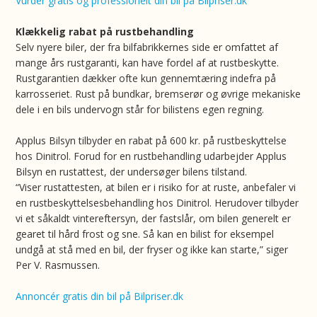
Vurdér gratis og professionelt din bil på Bilpriser.dk
Klækkelig rabat på rustbehandling
Selv nyere biler, der fra bilfabrikkernes side er omfattet af
mange års rustgaranti, kan have fordel af at rustbeskytte.
Rustgarantien dækker ofte kun gennemtæring indefra på
karrosseriet. Rust på bundkar, bremserør og øvrige mekaniske
dele i en bils undervogn står for bilistens egen regning.
Applus Bilsyn tilbyder en rabat på 600 kr. på rustbeskyttelse
hos Dinitrol. Forud for en rustbehandling udarbejder Applus
Bilsyn en rustattest, der undersøger bilens tilstand.
“Viser rustattesten, at bilen er i risiko for at ruste, anbefaler vi
en rustbeskyttelsesbehandling hos Dinitrol. Herudover tilbyder
vi et såkaldt vintereftersyn, der fastslår, om bilen generelt er
gearet til hård frost og sne. Så kan en bilist for eksempel
undgå at stå med en bil, der fryser og ikke kan starte,” siger
Per V. Rasmussen.
Annoncér gratis din bil på Bilpriser.dk