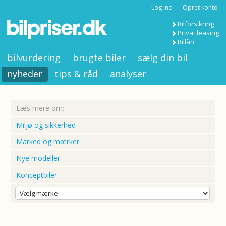
Log ind
Opret konto
Bilforsikring
Privat leasing
Billån
bilvurdering
brugte biler
sælg din bil
nyheder
tips & råd
analyser
Læs mere om:
Miljø og sikkerhed
Marked og mærker
Nye modeller
Konceptbiler