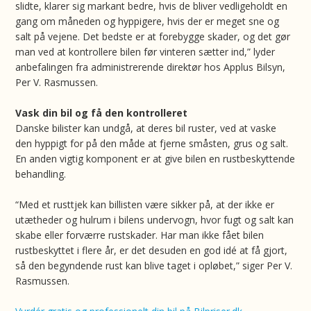
slidte, klarer sig markant bedre, hvis de bliver vedligeholdt en
gang om måneden og hyppigere, hvis der er meget sne og
salt på vejene. Det bedste er at forebygge skader, og det gør
man ved at kontrollere bilen før vinteren sætter ind,” lyder
anbefalingen fra administrerende direktør hos Applus Bilsyn,
Per V. Rasmussen.
Vask din bil og få den kontrolleret
Danske bilister kan undgå, at deres bil ruster, ved at vaske
den hyppigt for på den måde at fjerne småsten, grus og salt.
En anden vigtig komponent er at give bilen en rustbeskyttende
behandling.
“Med et rusttjek kan billisten være sikker på, at der ikke er
utætheder og hulrum i bilens undervogn, hvor fugt og salt kan
skabe eller forværre rustskader. Har man ikke fået bilen
rustbeskyttet i flere år, er det desuden en god idé at få gjort,
så den begyndende rust kan blive taget i opløbet,” siger Per V.
Rasmussen.