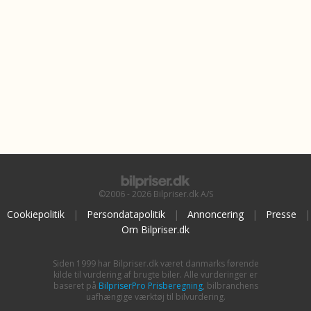
©2006 - 2026 Bilpriser.dk A/S
Cookiepolitik
|
Persondatapolitik
|
Annoncering
|
Presse
|
Om Bilpriser.dk
Siden 1999 har Bilpriser.dk været danmarks førende
kilde til vurdering af brugte biler. Alle vurderinger er
baseret på
BilpriserPro Prisberegning
, bilbranchens
uafhængige værktøj til bilvurdering.