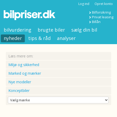
Log ind
Opret konto
Bilforsikring
Privat leasing
Billån
bilvurdering
brugte biler
sælg din bil
nyheder
tips & råd
analyser
Læs mere om:
Miljø og sikkerhed
Marked og mærker
Nye modeller
Konceptbiler