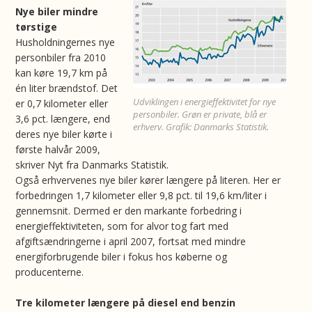
Nye biler mindre
tørstige
Husholdningernes nye
personbiler fra 2010
kan køre 19,7 km på
én liter brændstof. Det
Udviklingen i energieffektivitet for nye
er 0,7 kilometer eller
personbiler. Grøn er private, blå er
3,6 pct. længere, end
erhverv. Grafik: Danmarks Statistik.
deres nye biler kørte i
første halvår 2009,
skriver Nyt fra Danmarks Statistik.
Også erhvervenes nye biler kører længere på literen. Her er
forbedringen 1,7 kilometer eller 9,8 pct. til 19,6 km/liter i
gennemsnit. Dermed er den markante forbedring i
energieffektiviteten, som for alvor tog fart med
afgiftsændringerne i april 2007, fortsat med mindre
energiforbrugende biler i fokus hos køberne og
producenterne.
Tre kilometer længere på diesel end benzin