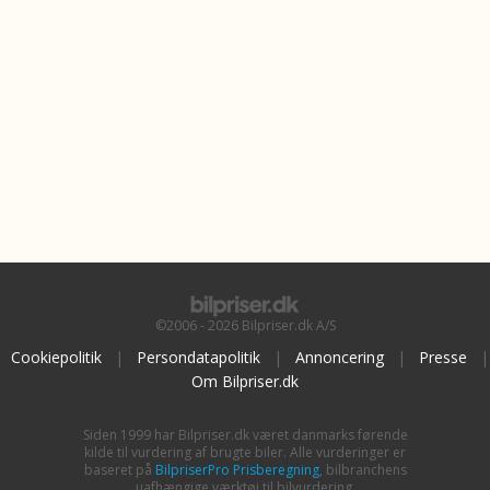
©2006 - 2026 Bilpriser.dk A/S
Cookiepolitik
|
Persondatapolitik
|
Annoncering
|
Presse
|
Om Bilpriser.dk
Siden 1999 har Bilpriser.dk været danmarks førende
kilde til vurdering af brugte biler. Alle vurderinger er
baseret på
BilpriserPro Prisberegning
, bilbranchens
uafhængige værktøj til bilvurdering.