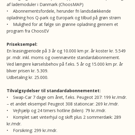
af lademoduler i Danmark (ChoosMAP)
• Abonnementsfordele, herunder fri landsdækkende
opladning hos Q-park og Europark og tilbud på grøn strøm
• Mulighed for at følge sin grønne opladning gennem et
program fra ChoosEV
Priseksempel:
En leasingperiode på 3 år og 10.000 km pr. år koster kr. 5.549
pr. mdr. inkl. moms og ovennævnte standardabonnement.
Ved længere kørselsbehov på f.eks. 5 år og 15.000 km pr. år
bliver prisen kr. 5.309.
Udbetaling kr. 25.000.
Tilvalgsydelser til standardabonnementet:
• Swap-Car 7 dage om året, f.eks. Peugeot 207: 199 kr./mdr.
– et andet eksempel Peugeot 308 stationcar: 269 kr./mdr.
• Vejhjælp og 24 timers hotline (bilen): 79 kr./mdr.
• Komplet sæt vinterhjul og skift plus 2 sommerdæk: 289
kr./mdr.
• Forsikring: 299 kr./mdr.