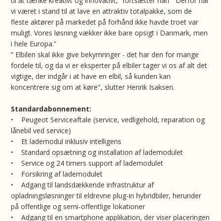
til at tænke kreativt og innovativt,” fortsætter han ”Derfor har
vi været i stand til at lave en attraktiv totalpakke, som de
fleste aktører på markedet på forhånd ikke havde troet var
muligt. Vores løsning vækker ikke bare opsigt i Danmark, men
i hele Europa.”
” Elbilen skal ikke give bekymringer - det har den for mange
fordele til, og da vi er eksperter på elbiler tager vi os af alt det
vigtige, der indgår i at have en elbil, så kunden kan
koncentrere sig om at køre", slutter Henrik Isaksen.
Standardabonnement:
• Peugeot Serviceaftale (service, vedligehold, reparation og
lånebil ved service)
• Et lademodul inklusiv intelligens
• Standard opsætning og installation af lademodulet
• Service og 24 timers support af lademodulet
• Forsikring af lademodulet
• Adgang til landsdækkende infrastruktur af
opladningsløsninger til eldrevne plug-in hybridbiler, herunder
på offentlige og semi-offentlige lokationer
• Adgang til en smartphone applikation, der viser placeringen