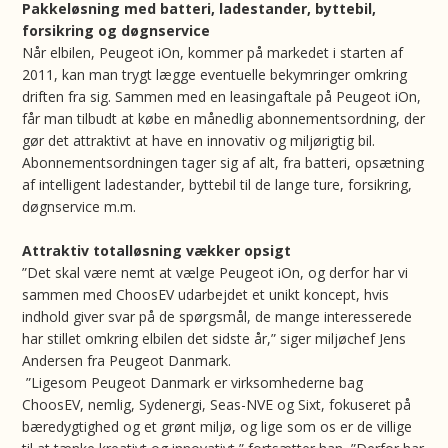
Pakkeløsning med batteri, ladestander, byttebil,
forsikring og døgnservice
Når elbilen, Peugeot iOn, kommer på markedet i starten af
2011, kan man trygt lægge eventuelle bekymringer omkring
driften fra sig. Sammen med en leasingaftale på Peugeot iOn,
får man tilbudt at købe en månedlig abonnementsordning, der
gør det attraktivt at have en innovativ og miljørigtig bil.
Abonnementsordningen tager sig af alt, fra batteri, opsætning
af intelligent ladestander, byttebil til de lange ture, forsikring,
døgnservice m.m.
Attraktiv totalløsning vækker opsigt
”Det skal være nemt at vælge Peugeot iOn, og derfor har vi
sammen med ChoosEV udarbejdet et unikt koncept, hvis
indhold giver svar på de spørgsmål, de mange interesserede
har stillet omkring elbilen det sidste år,” siger miljøchef Jens
Andersen fra Peugeot Danmark.
”Ligesom Peugeot Danmark er virksomhederne bag
ChoosEV, nemlig, Sydenergi, Seas-NVE og Sixt, fokuseret på
bæredygtighed og et grønt miljø, og lige som os er de villige