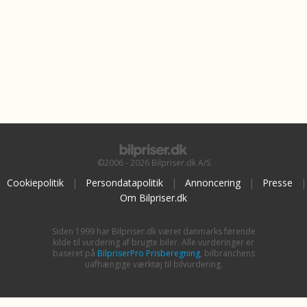
©2006 - 2026 Bilpriser.dk A/S
Cookiepolitik
|
Persondatapolitik
|
Annoncering
|
Presse
|
Om Bilpriser.dk
Siden 1999 har Bilpriser.dk været danmarks førende
kilde til vurdering af brugte biler. Alle vurderinger er
baseret på
BilpriserPro Prisberegning
, bilbranchens
uafhængige værktøj til bilvurdering.