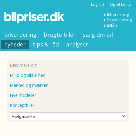
Log ind
Opret konto
Bilforsikring
Privat leasing
Billån
bilvurdering
brugte biler
sælg din bil
nyheder
tips & råd
analyser
Læs mere om:
Miljø og sikkerhed
Marked og mærker
Nye modeller
Konceptbiler