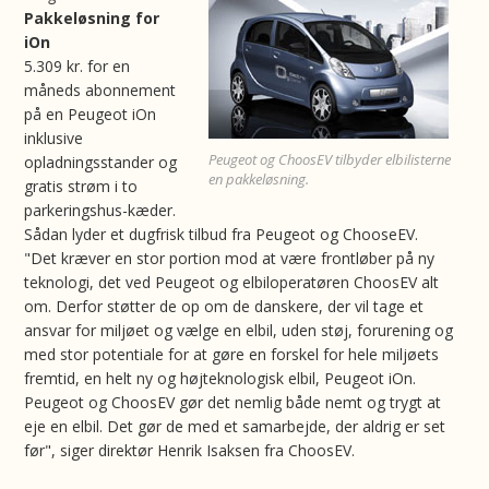
Pakkeløsning for
iOn
5.309 kr. for en
måneds abonnement
på en Peugeot iOn
inklusive
Peugeot og ChoosEV tilbyder elbilisterne
opladningsstander og
en pakkeløsning.
gratis strøm i to
parkeringshus-kæder.
Sådan lyder et dugfrisk tilbud fra Peugeot og ChooseEV.
"Det kræver en stor portion mod at være frontløber på ny
teknologi, det ved Peugeot og elbiloperatøren ChoosEV alt
om. Derfor støtter de op om de danskere, der vil tage et
ansvar for miljøet og vælge en elbil, uden støj, forurening og
med stor potentiale for at gøre en forskel for hele miljøets
fremtid, en helt ny og højteknologisk elbil, Peugeot iOn.
Peugeot og ChoosEV gør det nemlig både nemt og trygt at
eje en elbil. Det gør de med et samarbejde, der aldrig er set
før", siger direktør Henrik Isaksen fra ChoosEV.