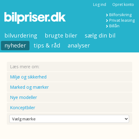
Log ind
Opret konto
Bilforsikring
Privat leasing
Billån
bilvurdering
brugte biler
sælg din bil
nyheder
tips & råd
analyser
Læs mere om:
Miljø og sikkerhed
Marked og mærker
Nye modeller
Konceptbiler