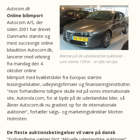
Autocom.dk
Online bilimport
Autocom A/S, der
siden 2001 har drevet
Danmarks største og
mest succesrige online
bilauktion Autocom.dk,
Bilerne på de udenlandske auktioner -
lancerer med virkning
som denne 159'er - er ofte ret nye.
fra mandag den 4.
oktober online
bilimport med kvalitetsbiler fra Europas største
leasingselskaber, udlejningsfirmaer og finansieringsinstitutter.
”Hvor forhandlerne tidligere skulle ind på vores internationale
site, Autorola.com, for at byde på de udenlandske biler, så
åbner Autocom.dk nu gradvist op for de internationale
auktioner”, fortæller salgs- og marketingsdirektør Morten
Holmsten.
De fleste auktionsbetingelser vil være på dansk
”Forhandlerne vælger blot ”Aktuelle udenlandske auktioner”