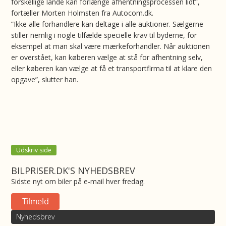
forskellige lande kan forlænge afhentningsprocessen lidt”,
fortæller Morten Holmsten fra Autocom.dk.
”Ikke alle forhandlere kan deltage i alle auktioner. Sælgerne
stiller nemlig i nogle tilfælde specielle krav til byderne, for
eksempel at man skal være mærkeforhandler. Når auktionen
er overstået, kan køberen vælge at stå for afhentning selv,
eller køberen kan vælge at få et transportfirma til at klare den
opgave”, slutter han.
Udskriv side
BILPRISER.DK'S NYHEDSBREV
Sidste nyt om biler på e-mail hver fredag.
Nyhedsbrev