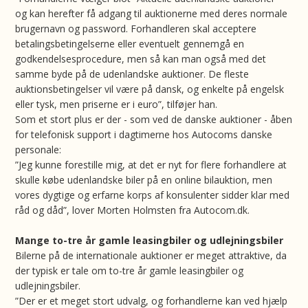
og kan herefter få adgang til auktionerne med deres normale
brugernavn og password. Forhandleren skal acceptere
betalingsbetingelserne eller eventuelt gennemgå en
godkendelsesprocedure, men så kan man også med det
samme byde på de udenlandske auktioner. De fleste
auktionsbetingelser vil være på dansk, og enkelte på engelsk
eller tysk, men priserne er i euro”, tilføjer han.
Som et stort plus er der - som ved de danske auktioner - åben
for telefonisk support i dagtimerne hos Autocoms danske
personale:
”Jeg kunne forestille mig, at det er nyt for flere forhandlere at
skulle købe udenlandske biler på en online bilauktion, men
vores dygtige og erfarne korps af konsulenter sidder klar med
råd og dåd”, lover Morten Holmsten fra Autocom.dk.
Mange to-tre år gamle leasingbiler og udlejningsbiler
Bilerne på de internationale auktioner er meget attraktive, da
der typisk er tale om to-tre år gamle leasingbiler og
udlejningsbiler.
”Der er et meget stort udvalg, og forhandlerne kan ved hjælp