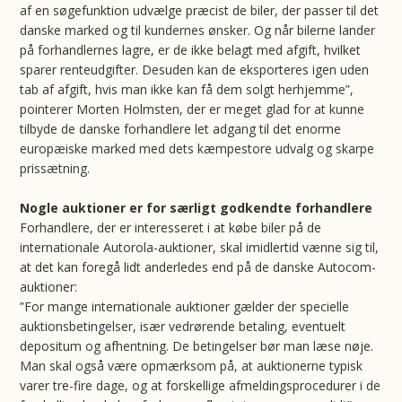
af en søgefunktion udvælge præcist de biler, der passer til det
danske marked og til kundernes ønsker. Og når bilerne lander
på forhandlernes lagre, er de ikke belagt med afgift, hvilket
sparer renteudgifter. Desuden kan de eksporteres igen uden
tab af afgift, hvis man ikke kan få dem solgt herhjemme”,
pointerer Morten Holmsten, der er meget glad for at kunne
tilbyde de danske forhandlere let adgang til det enorme
europæiske marked med dets kæmpestore udvalg og skarpe
prissætning.
Nogle auktioner er for særligt godkendte forhandlere
Forhandlere, der er interesseret i at købe biler på de
internationale Autorola-auktioner, skal imidlertid vænne sig til,
at det kan foregå lidt anderledes end på de danske Autocom-
auktioner:
”For mange internationale auktioner gælder der specielle
auktionsbetingelser, især vedrørende betaling, eventuelt
depositum og afhentning. De betingelser bør man læse nøje.
Man skal også være opmærksom på, at auktionerne typisk
varer tre-fire dage, og at forskellige afmeldingsprocedurer i de