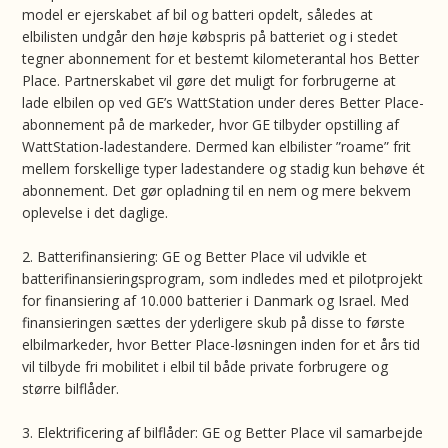
model er ejerskabet af bil og batteri opdelt, således at
elbilisten undgår den høje købspris på batteriet og i stedet
tegner abonnement for et bestemt kilometerantal hos Better
Place. Partnerskabet vil gøre det muligt for forbrugerne at
lade elbilen op ved GE’s WattStation under deres Better Place-
abonnement på de markeder, hvor GE tilbyder opstilling af
WattStation-ladestandere. Dermed kan elbilister ”roame” frit
mellem forskellige typer ladestandere og stadig kun behøve ét
abonnement. Det gør opladning til en nem og mere bekvem
oplevelse i det daglige.
2. Batterifinansiering: GE og Better Place vil udvikle et
batterifinansieringsprogram, som indledes med et pilotprojekt
for finansiering af 10.000 batterier i Danmark og Israel. Med
finansieringen sættes der yderligere skub på disse to første
elbilmarkeder, hvor Better Place-løsningen inden for et års tid
vil tilbyde fri mobilitet i elbil til både private forbrugere og
større bilflåder.
3. Elektrificering af bilflåder: GE og Better Place vil samarbejde