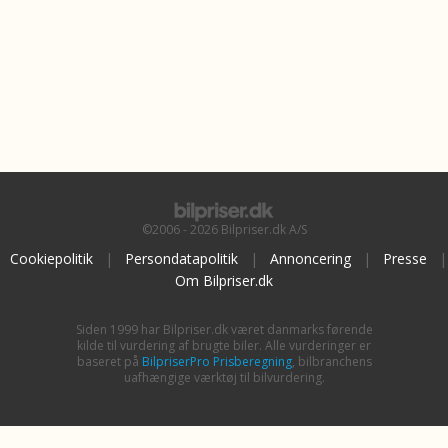
©2006 - 2026 Bilpriser.dk A/S
Cookiepolitik
|
Persondatapolitik
|
Annoncering
|
Presse
|
Om Bilpriser.dk
Siden 1999 har Bilpriser.dk været danmarks førende
kilde til vurdering af brugte biler. Alle vurderinger er
baseret på
BilpriserPro Prisberegning
, bilbranchens
uafhængige værktøj til bilvurdering.