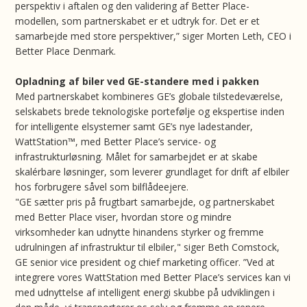
perspektiv i aftalen og den validering af Better Place-
modellen, som partnerskabet er et udtryk for. Det er et
samarbejde med store perspektiver,” siger Morten Leth, CEO i
Better Place Denmark.
Opladning af biler ved GE-standere med i pakken
Med partnerskabet kombineres GE’s globale tilstedeværelse,
selskabets brede teknologiske portefølje og ekspertise inden
for intelligente elsystemer samt GE’s nye ladestander,
WattStation™, med Better Place’s service- og
infrastrukturløsning. Målet for samarbejdet er at skabe
skalérbare løsninger, som leverer grundlaget for drift af elbiler
hos forbrugere såvel som bilflådeejere.
"GE sætter pris på frugtbart samarbejde, og partnerskabet
med Better Place viser, hvordan store og mindre
virksomheder kan udnytte hinandens styrker og fremme
udrulningen af infrastruktur til elbiler," siger Beth Comstock,
GE senior vice president og chief marketing officer. ”Ved at
integrere vores WattStation med Better Place’s services kan vi
med udnyttelse af intelligent energi skubbe på udviklingen i