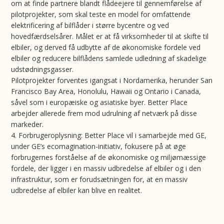
om at finde partnere blandt flådeejere til gennemførelse af
pilotprojekter, som skal teste en model for omfattende
elektrificering af bilflåder i større bycentre og ved
hovedfærdselsårer. Målet er at få virksomheder til at skifte til
elbiler, og derved få udbytte af de økonomiske fordele ved
elbiler og reducere bilflådens samlede udledning af skadelige
udstødningsgasser.
Pilotprojekter forventes igangsat i Nordamerika, herunder San
Francisco Bay Area, Honolulu, Hawaii og Ontario i Canada,
såvel som i europæiske og asiatiske byer. Better Place
arbejder allerede frem mod udrulning af netværk på disse
markeder.
4. Forbrugeroplysning: Better Place vil i samarbejde med GE,
under GE’s ecomagination-initiativ, fokusere på at øge
forbrugernes forståelse af de økonomiske og miljømæssige
fordele, der ligger i en massiv udbredelse af elbiler og i den
infrastruktur, som er forudsætningen for, at en massiv
udbredelse af elbiler kan blive en realitet.