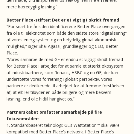
den måde, vi transporterer os selv og fremme en renere,
mere bæredygtig løsning.”
Better Place-stifter: Det er et vigtigt skridt fremad
“For snart tre år siden identificerede Better Place overgangen
fra olie til elektricitet som både den sidste store ”digitalisering”
af vores energisystem og en betydelig global økonomisk
mulighed,” siger Shai Agassi, grundlægger og CEO, Better
Place.
”Vores samarbejde med GE er endnu et vigtigt skridt fremad
for Better Place i arbejdet for at samle et stærkt økosystem
af industripartnere, som Renault, HSBC og nu GE, der kan
understøtte vores forretning i globalt perspektiv. Vores
partnere er dedikerede til arbejdet for at fremme forståelsen
af, at elbiler tilbyder en både billigere og mere bekvem
løsning, end olie hidtil har givet os.”
Partnerskabet omfatter samarbejde på fire
fokusområder:
1. Standardbaseret teknologi: GE’s WattStation™ skal være
kompatibel med Better Place’s netværk. I Better Place’s