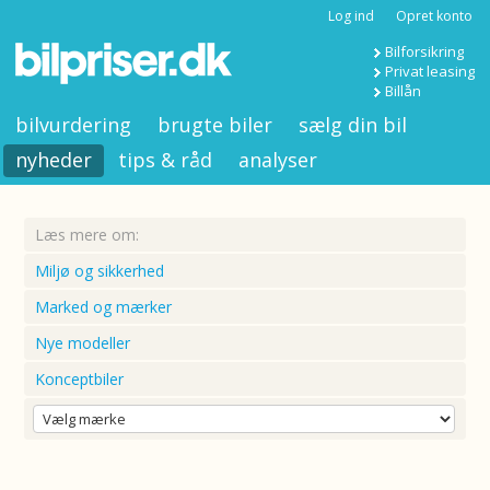
Log ind
Opret konto
Bilforsikring
Privat leasing
Billån
bilvurdering
brugte biler
sælg din bil
nyheder
tips & råd
analyser
Læs mere om:
Miljø og sikkerhed
Marked og mærker
Nye modeller
Konceptbiler