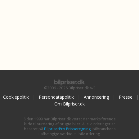
©2006 - 2026 Bilpriser.dk A/S
Cookiepolitik
|
Persondatapolitik
|
Annoncering
|
Presse
|
Om Bilpriser.dk
Siden 1999 har Bilpriser.dk været danmarks førende
kilde til vurdering af brugte biler. Alle vurderinger er
baseret på
BilpriserPro Prisberegning
, bilbranchens
uafhængige værktøj til bilvurdering.