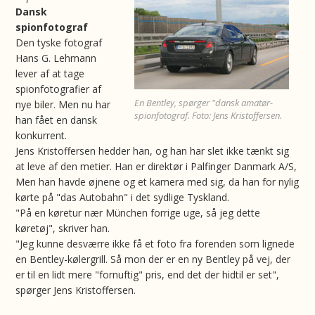
Dansk
spionfotograf
Den tyske fotograf
Hans G. Lehmann
lever af at tage
spionfotografier af
En Bentley, spørger "dansk amatør-
nye biler. Men nu har
spionfotograf. Foto: Jens Kristoffersen.
han fået en dansk
konkurrent.
Jens Kristoffersen hedder han, og han har slet ikke tænkt sig
at leve af den metier. Han er direktør i Palfinger Danmark A/S,
Men han havde øjnene og et kamera med sig, da han for nylig
kørte på "das Autobahn" i det sydlige Tyskland.
"På en køretur nær München forrige uge, så jeg dette
køretøj", skriver han.
"Jeg kunne desværre ikke få et foto fra forenden som lignede
en Bentley-kølergrill. Så mon der er en ny Bentley på vej, der
er til en lidt mere "fornuftig" pris, end det der hidtil er set",
spørger Jens Kristoffersen.