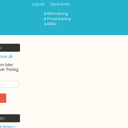
Log ind
Opret konto
Bilforsikring
Privat leasing
Billån
v
riser.dk
om biler
ver fredag
der
l ferien i