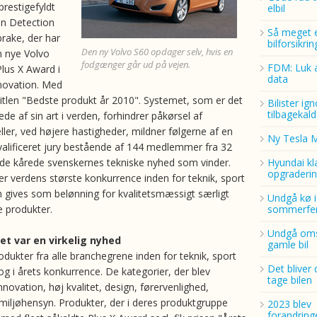
restigefyldt
elbil
an Detection
Så meget 
brake, der har
bilforsikri
Den ny Volvo S60 opdager selv, hvis en
n nye Volvo
fodgænger går ud på vejen.
FDM: Luk a
 Plus X Award i
data
novation. Med
 titlen "Bedste produkt år 2010". Systemet, som er det
Bilister ig
tilbagekald
e af sin art i verden, forhindrer påkørsel af
ler, ved højere hastigheder, mildner følgerne af en
Ny Tesla 
kvalificeret jury bestående af 144 medlemmer fra 32
ande kårede svenskernes tekniske nyhed som vinder.
Hyundai kl
opgraderin
er verdens største konkurrence inden for teknik, sport
en gives som belønning for kvalitetsmæssigt særligt
Undgå kø i
 produkter.
sommerfer
Undgå oms
det var en virkelig nyhed
gamle bil
dukter fra alle branchegrene inden for teknik, sport
Det bliver 
ltog i årets konkurrence. De kategorier, der blev
tage bilen
novation, høj kvalitet, design, førervenlighed,
iljøhensyn. Produkter, der i deres produktgruppe
2023 blev
forandring