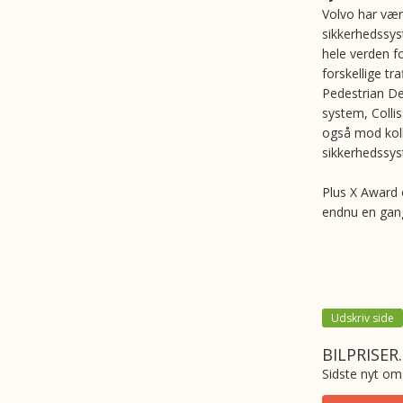
Volvo har vær
sikkerhedssys
hele verden f
forskellige tr
Pedestrian Det
system, Colli
også mod koll
sikkerhedssys
Plus X Award 
endnu en gang
Udskriv side
BILPRISER
Sidste nyt om 