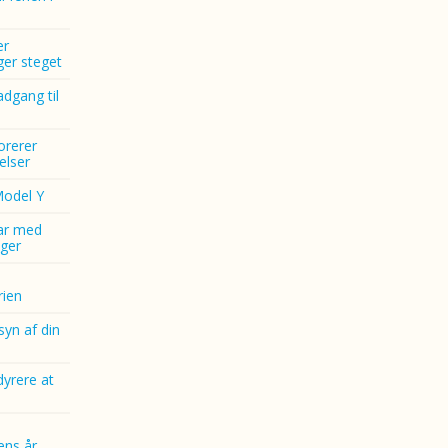
er
nger steget
dgang til
norerer
elser
Model Y
ar med
ger
ien
yn af din
dyrere at
ens år