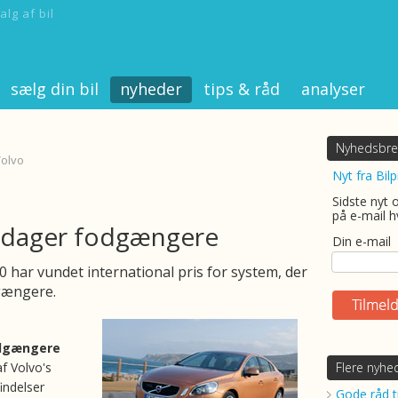
alg af bil
sælg din bil
nyheder
tips & råd
analyser
Nyhedsbre
Volvo
Nyt fra Bilp
Sidste nyt 
på e-mail h
pdager fodgængere
Din e-mail
0 har vundet international pris for system, der
gængere.
dgængere
af Volvo's
Flere nyhe
indelser
Gode råd ti