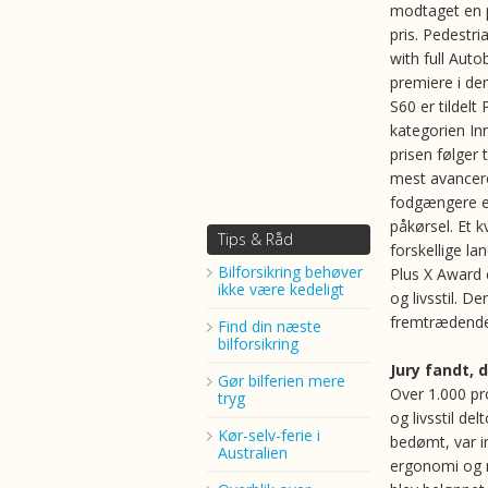
modtaget en p
pris. Pedestri
with full Auto
premiere i de
S60 er tildelt
kategorien In
prisen følger
mest avancered
fodgængere el
påkørsel. Et 
Tips & Råd
forskellige l
Bilforsikring behøver
Plus X Award 
ikke være kedeligt
og livsstil. D
fremtrædende
Find din næste
bilforsikring
Jury fandt, 
Gør bilferien mere
Over 1.000 pro
tryg
og livsstil de
Kør-selv-ferie i
bedømt, var in
Australien
ergonomi og m