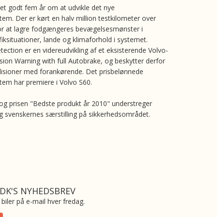
et godt fem år om at udvikle det nye
tem. Der er kørt en halv million testkilometer over
or at lagre fodgængeres bevægelsesmønster i
afiksituationer, lande og klimaforhold i systemet.
ection er en videreudvikling af et eksisterende Volvo-
ssion Warning with full Autobrake, og beskytter derfor
isioner med forankørende. Det prisbelønnede
tem har premiere i Volvo S60.
og prisen "Bedste produkt år 2010" understreger
 svenskernes særstilling på sikkerhedsområdet.
.DK'S NYHEDSBREV
biler på e-mail hver fredag.