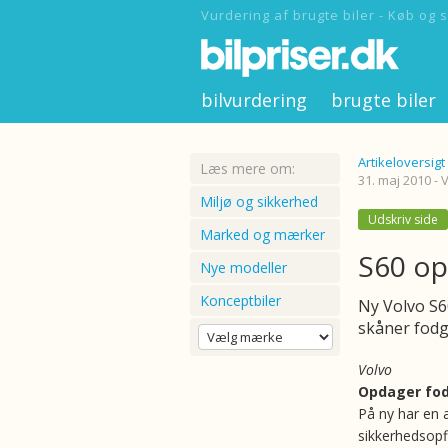
Vurdering af brugte biler - Køb og s
bilvurdering
brugte biler
Artikeloversigt
Læs mere om:
31. maj 2010 - 
Miljø og sikkerhed
Udskriv side
Marked og mærker
S60 o
Nye modeller
Konceptbiler
Ny Volvo S6
skåner fod
Volvo
Opdager fo
På ny har en 
sikkerhedsopf