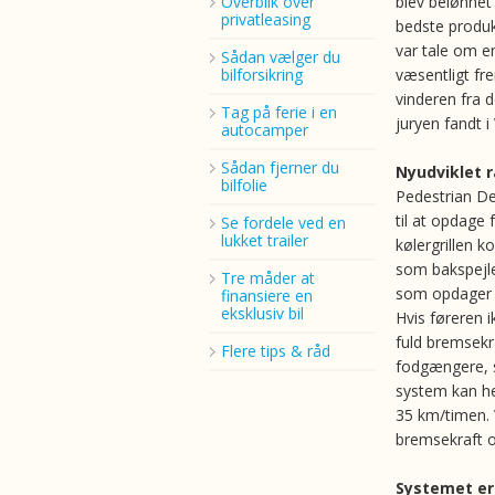
Overblik over
blev belønnet 
privatleasing
bedste produk
var tale om en
Sådan vælger du
bilforsikring
væsentligt fre
vinderen fra d
Tag på ferie i en
juryen fandt 
autocamper
Sådan fjerner du
Nyudviklet r
bilfolie
Pedestrian Det
til at opdage
Se fordele ved en
lukket trailer
kølergrillen 
som bakspejle
Tre måder at
som opdager f
finansiere en
eksklusiv bil
Hvis føreren i
fuld bremsekra
Flere tips & råd
fodgængere, s
system kan he
35 km/timen. 
bremsekraft o
Systemet er 