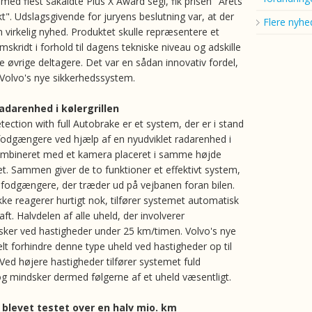
med flest såkaldte Plus X Award segl, fik prisen "Årets
t". Udslagsgivende for juryens beslutning var, at der
Flere nyhe
 virkelig nyhed. Produktet skulle repræsentere et
mskridt i forhold til dagens tekniske niveau og adskille
e øvrige deltagere. Det var en sådan innovativ fordel,
i Volvo's nye sikkerhedssystem.
adarenhed i kølergrillen
ection with full Autobrake er et system, der er i stand
 fodgængere ved hjælp af en nyudviklet radarenhed i
kombineret med et kamera placeret i samme højde
t. Sammen giver de to funktioner et effektivt system,
odgængere, der træder ud på vejbanen foran bilen.
kke reagerer hurtigt nok, tilfører systemet automatisk
ft. Halvdelen af alle uheld, der involverer
ker ved hastigheder under 25 km/timen. Volvo's nye
lt forhindre denne type uheld ved hastigheder op til
Ved højere hastigheder tilfører systemet fuld
g mindsker dermed følgerne af et uheld væsentligt.
blevet testet over en halv mio. km