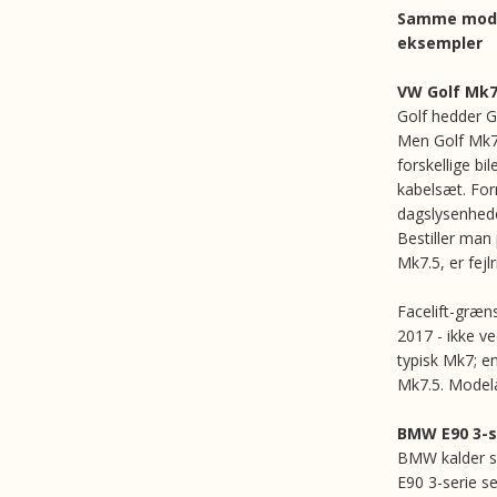
Samme model
eksempler
VW Golf Mk7
Golf hedder G
Men Golf Mk7 
forskellige bi
kabelsæt. For
dagslysenhede
Bestiller man
Mk7.5, er fejlr
Facelift-græns
2017 - ikke ve
typisk Mk7; e
Mk7.5. Modelår
BMW E90 3-s
BMW kalder sin
E90 3-serie 