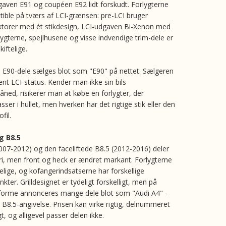
gaven E91 og coupéen E92 lidt forskudt. Forlygterne
tible på tværs af LCI-grænsen: pre-LCI bruger
torer med ét stikdesign, LCI-udgaven Bi-Xenon med
lygterne, spejlhusene og visse indvendige trim-dele er
kiftelige.
E90-dele sælges blot som "E90" på nettet. Sælgeren
nt LCI-status. Kender man ikke sin bils
ned, risikerer man at købe en forlygter, der
ser i hullet, men hverken har det rigtige stik eller den
fil.
g B8.5
007-2012) og den faceliftede B8.5 (2012-2016) deler
i, men front og heck er ændret markant. Forlygterne
telige, og kofangerindsatserne har forskellige
ter. Grilldesignet er tydeligt forskelligt, men på
forme annonceres mange dele blot som "Audi A4" -
 B8.5-angivelse. Prisen kan virke rigtig, delnummeret
gt, og alligevel passer delen ikke.