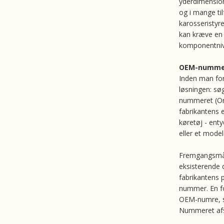
yderdimensione
og i mange ti
karosseristyr
kan kræve en
komponentniv
OEM-nummer
Inden man for
løsningen: søg
nummeret (Or
fabrikantens 
køretøj - enty
eller et model
Fremgangsmåd
eksisterende d
fabrikantens 
nummer. En for
OEM-numre, s
Nummeret afsl