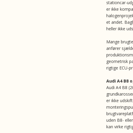
stationcar-ud
er ikke kompa
halogenprojek
et andet. Bag
heller ikke uds
Mange brugte 
anfører sjælde
produktionsmå
geometrisk pas
rigtige ECU-pro
Audi A4 B8 o
Audi A4 B8 (2
grundkarosser
er ikke udskif
monteringspunk
brugtvareplat
uden B8- eller
kan virke rigti