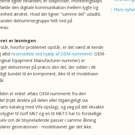
rne ligner hinanden, er stikprofiler, monteringsklips
lfælde den digitale kommunikation mellem lygte og
Flere nyhe
eenhed ændret. Hvad der ligner "samme del" udadtil,
 anden delnummergruppe helt ned på
eau.
et er løsningen
står, hvorfor problemet opstår, er det værd at kende
 altid
reservedele ved hjælp af OEM-nummeret
. OEM-
iginal Equipment Manufacturer-nummer) er
eget delnummer på præcis den del, der sidder i dit
digt bundet til én komponent, ikke til et modelnavn
år.
en er enkel: aflæs OEM-nummeret fra den
el (trykt direkte på delen eller tilgængeligt via
parts-katalog med VIN-opslag), og søg på det eksakte
lygter til Golf Mk7 og en til Mk7.5 har to forskellige
elv om de tilsyneladende passer i samme åbning.
ører generationen - modelnavnet gør det ikke.