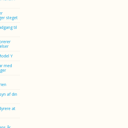
er
nger steget
dgang til
norerer
elser
Model Y
ar med
ger
ien
yn af din
dyrere at
ens år