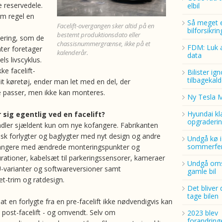
ge reservedele.
elbil
m regel en
Så meget 
Facelift-overgangen sker altid på en
bilforsikri
bestemt produktionsdato eller
ering, som de
chassisnummergrænse, ikke på et
FDM: Luk a
nter foretager
kalenderår.
data
ls livscyklus.
ke facelift-
Bilister ig
tilbagekald
it køretøj, ender man let med en del, der
e passer, men ikke kan monteres.
Ny Tesla 
Hyundai kl
sig egentlig ved en facelift?
opgraderin
andler sjældent kun om nye kofangere. Fabrikanten
isk forlygter og baglygter med nyt design og andre
Undgå kø i
sommerfer
ofangere med ændrede monteringspunkter og
rationer, kabelsæt til parkeringssensorer, kameraer
Undgå oms
U-varianter og softwareversioner samt
gamle bil
t-trim og ratdesign.
Det bliver 
tage bilen
 at en forlygte fra en pre-facelift ikke nødvendigvis kan
 post-facelift - og omvendt. Selv om
2023 blev
forandring