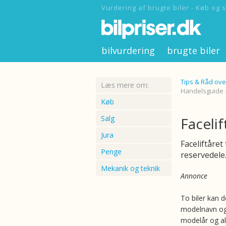
Vurdering af brugte biler - Køb og s
bilvurdering
brugte biler
Tips & Råd ove
Læs mere om:
Handelsguide -
Køb
Salg
Faceli
Jura
Faceliftåret
Penge
reservedele
Mekanik og teknik
Annonce
To biler kan
modelnavn o
modelår og al