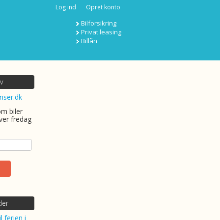
Log ind
Opret konto
Bilforsikring
Privat leasing
Billån
v
riser.dk
om biler
ver fredag
der
l ferien i