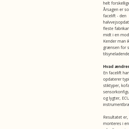
helt forskelli
Årsagen er so
facelift - den
halvvejsopdat
fleste fabrika
midt i en mode
Kender man ik
grænsen for s
tilsyneladend
Hvad ændrer 
En facelift h
opdaterer typ
stiktyper, k
sensorkonfigu
og lygter, EC
instrumentbræ
Resultatet er,
monteres i en