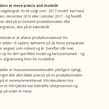
dato er mere præcis end modelår
 salgsbegreb. En bil solgt som "2017-model" kan have
ken i december 2016 eller i oktober 2017 - og facelift-
er altid på en bestemt produktionsdato eller
grænse, ikke på et kalenderår.
metode er at aflæse produktionsdatoen fra
er sidder i B-søjlens dørkarme på de fleste europæiske
 er angivet som måned og år. Derefter slår man
n op for den specifikke model og karosserivariant - og
m afgrænsning frem for modelåret.
ler er chassisnummerintervallet yderligere nyttigt,
ngen ikke altid falder præcist på en produktionsdato-
på et serienummerinterval. VIN-dekoderen hos
ler et VIN-tjeksite kan bekræfte udstyrsversion og
e på under et minut.