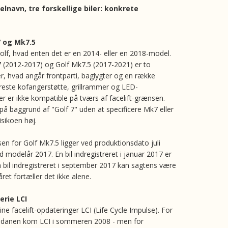
navn, tre forskellige biler: konkrete
 og Mk7.5
olf, hvad enten det er en 2014- eller en 2018-model.
(2012-2017) og Golf Mk7.5 (2017-2021) er to
ler, hvad angår frontparti, baglygter og en række
reste kofangerstøtte, grillrammer og LED-
r er ikke kompatible på tværs af facelift-grænsen.
 på baggrund af "Golf 7" uden at specificere Mk7 eller
isikoen høj.
en for Golf Mk7.5 ligger ved produktionsdato juli
d modelår 2017. En bil indregistreret i januar 2017 er
n bil indregistreret i september 2017 kan sagtens være
et fortæller det ikke alene.
erie LCI
e facelift-opdateringer LCI (Life Cycle Impulse). For
sedanen kom LCI i sommeren 2008 - men for