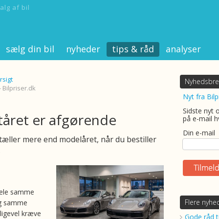
alg af bil
sælg din bil
nyheder
tips & råd
analyser
rsigt
Nyhedsbre
 Bilpriser.dk
Nyt fra Bilp
Sidste nyt 
ftåret er afgørende
på e-mail h
Din e-mail
 tæller mere end modelåret, når du bestiller
.
 dele samme
Flere nyhe
g samme
ligevel kræve
Gode råd ti