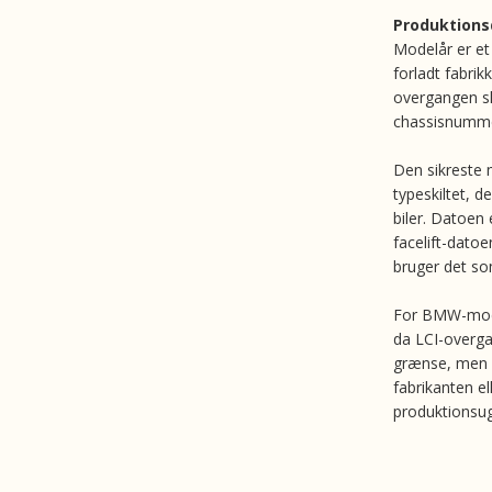
Produktions
Modelår er et
forladt fabrik
overgangen sk
chassisnummer
Den sikreste 
typeskiltet, d
biler. Datoen
facelift-datoe
bruger det so
For BMW-model
da LCI-overga
grænse, men 
fabrikanten el
produktionsug