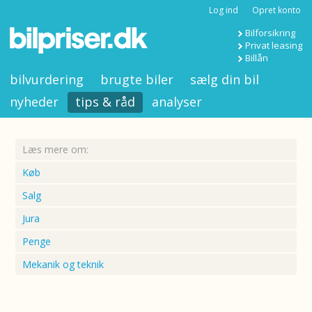
Log ind
Opret konto
Bilforsikring
Privat leasing
Billån
bilvurdering
brugte biler
sælg din bil
nyheder
tips & råd
analyser
Læs mere om:
Køb
Salg
Jura
Penge
Mekanik og teknik