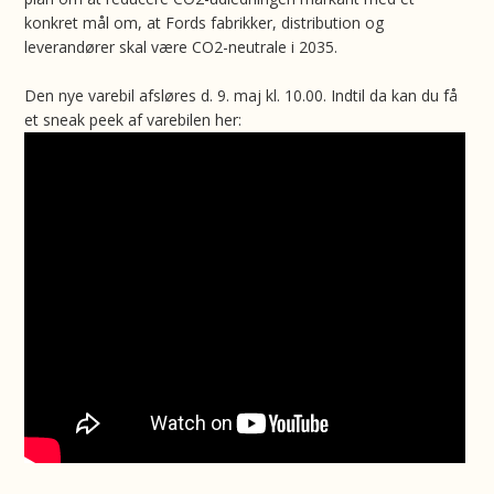
konkret mål om, at Fords fabrikker, distribution og
leverandører skal være CO2-neutrale i 2035.
Den nye varebil afsløres d. 9. maj kl. 10.00. Indtil da kan du få
et sneak peek af varebilen her: