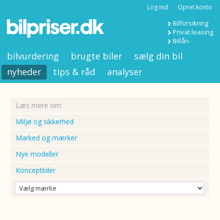
Log ind
Opret konto
Bilforsikring
Privat leasing
Billån
bilvurdering
brugte biler
sælg din bil
nyheder
tips & råd
analyser
Læs mere om:
Miljø og sikkerhed
Marked og mærker
Nye modeller
Konceptbiler