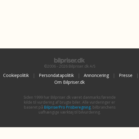
©2006 - 2026 Bilpriser.dk A/S
Cookiepolitik
|
Persondatapolitik
|
Annoncering
|
Presse
|
Om Bilpriser.dk
Siden 1999 har Bilpriser.dk været danmarks førende
kilde til vurdering af brugte biler. Alle vurderinger er
baseret på
BilpriserPro Prisberegning
, bilbranchens
uafhængige værktøj til bilvurdering.