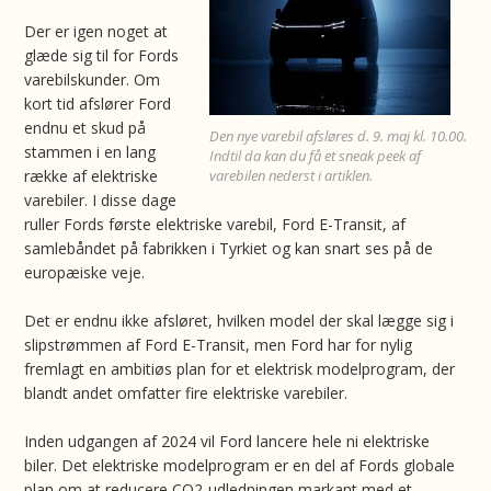
Der er igen noget at
glæde sig til for Fords
varebilskunder. Om
kort tid afslører Ford
endnu et skud på
Den nye varebil afsløres d. 9. maj kl. 10.00.
stammen i en lang
Indtil da kan du få et sneak peek af
række af elektriske
varebilen nederst i artiklen.
varebiler. I disse dage
ruller Fords første elektriske varebil, Ford E-Transit, af
samlebåndet på fabrikken i Tyrkiet og kan snart ses på de
europæiske veje.
Det er endnu ikke afsløret, hvilken model der skal lægge sig i
slipstrømmen af Ford E-Transit, men Ford har for nylig
fremlagt en ambitiøs plan for et elektrisk modelprogram, der
blandt andet omfatter fire elektriske varebiler.
Inden udgangen af 2024 vil Ford lancere hele ni elektriske
biler. Det elektriske modelprogram er en del af Fords globale
plan om at reducere CO2-udledningen markant med et