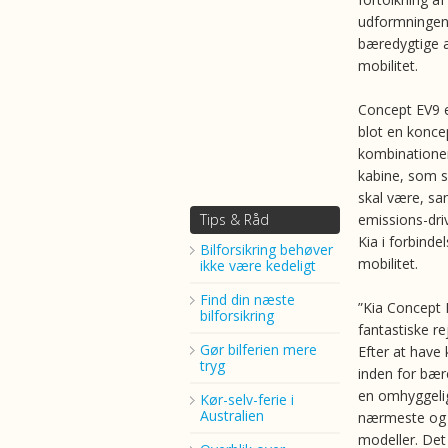
udformningen 
bæredygtige æ
mobilitet.
Concept EV9 
blot en konce
kombinationen
kabine, som s
skal være, sa
Tips & Råd
emissions-driv
Kia i forbind
Bilforsikring behøver
mobilitet.
ikke være kedeligt
Find din næste
”Kia Concept 
bilforsikring
fantastiske r
Gør bilferien mere
Efter at have 
tryg
inden for bær
en omhyggelig
Kør-selv-ferie i
Australien
nærmeste og på
modeller. Det