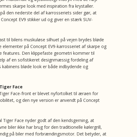
rmes skarpe look med inspiration fra krystaller.
 på den nederste del af karrosseriets sider gør, at
oncept EV9 stikker ud og giver en stærk SUV-
st til bilens muskuløse silhuet på vejen brydes bløde
 elementer på Concept EV9-karrosseriet af skarpe og
 features. Den klippefaste geometri kommer til
ælp af en sofistikeret designmæssig fordeling af
 kabinens bløde look er både indbydende og
Tiger Face
Tiger Face-front er blevet nyfortolket til æraen for
bilitet, og den nye version er anvendt på Concept
al Tiger Face nyder godt af den kendsgerning, at
ne biler ikke har brug for den traditionelle kølergrill,
dig på biler med forbrændingsmotor. Det betyder, at