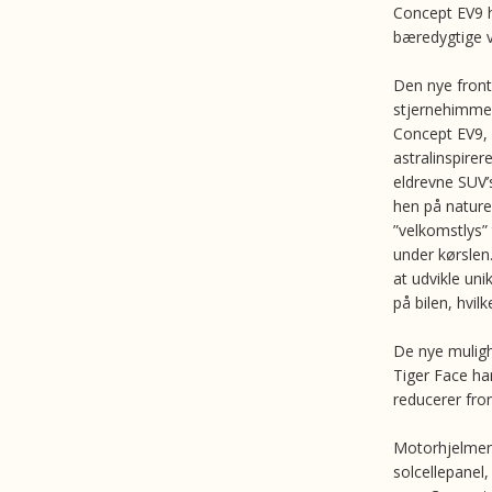
Concept EV9 ha
bæredygtige v
Den nye front
stjernehimmel
Concept EV9, 
astralinspire
eldrevne SUV’
hen på nature
”velkomstlys”
under kørslen
at udvikle un
på bilen, hvil
De nye muligh
Tiger Face har
reducerer fro
Motorhjelmen
solcellepanel,