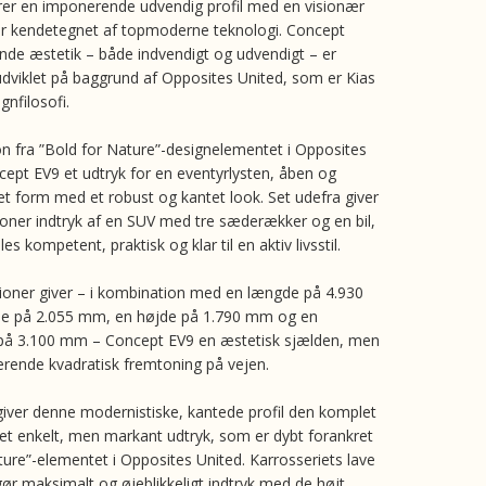
er en imponerende udvendig profil med en visionær
r kendetegnet af topmoderne teknologi. Concept
nde æstetik – både indvendigt og udvendigt – er
dviklet på baggrund af Opposites United, som er Kias
gnfilosofi.
on fra ”Bold for Nature”-designelementet i Opposites
cept EV9 et udtryk for en eventyrlysten, åben og
ret form med et robust og kantet look. Set udefra giver
ioner indtryk af en SUV med tre sæderækker og en bil,
s kompetent, praktisk og klar til en aktiv livsstil.
ioner giver – i kombination med en længde på 4.930
e på 2.055 mm, en højde på 1.790 mm og en
 på 3.100 mm – Concept EV9 en æstetisk sjælden, men
erende kvadratisk fremtoning på vejen.
 giver denne modernistiske, kantede profil den komplet
et enkelt, men markant udtryk, som er dybt forankret
ture”-elementet i Opposites United. Karrosseriets lave
ør maksimalt og øjeblikkeligt indtryk med de højt