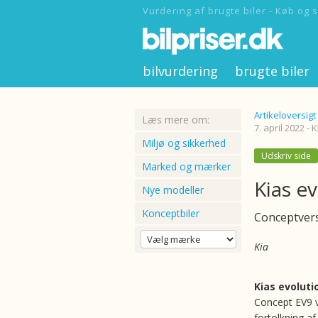
Vurdering af brugte biler - Køb og s
bilvurdering
brugte biler
Artikeloversigt
Læs mere om:
7. april 2022 - K
Miljø og sikkerhed
Udskriv side
Marked og mærker
Kias e
Nye modeller
Konceptbiler
Conceptvers
Kia
Kias evoluti
Concept EV9 v
fortolkning af