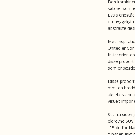
Den kombiner
kabine, som e
EV9’s eneståe
omhyggeligt u
abstrakte desi
Med inspirati
United er Con
fritidsoriente
disse proport
som er særdele
Disse proport
mm, en bredd
akselafstand
visuelt impon
Set fra siden
eldrevne SUV 
i ”Bold for Na
tyngdepunkt g