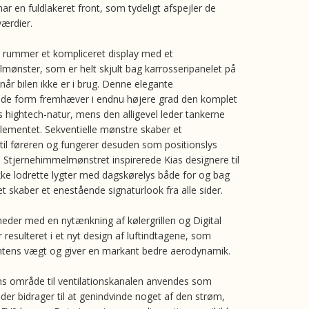
r en fuldlakeret front, som tydeligt afspejler de
ærdier.
 rummer et kompliceret display med et
mønster, som er helt skjult bag karrosseripanelet på
når bilen ikke er i brug. Denne elegante
rede form fremhæver i endnu højere grad den komplet
s hightech-natur, mens den alligevel leder tankerne
lementet. Sekventielle mønstre skaber et
 til føreren og fungerer desuden som positionslys
. Stjernehimmelmønstret inspirerede Kias designere til
ikke lodrette lygter med dagskørelys både for og bag
ket skaber et enestående signaturlook fra alle sider.
eder med en nytænkning af kølergrillen og Digital
 resulteret i et nyt design af luftindtagene, som
ntens vægt og giver en markant bedre aerodynamik.
s område til ventilationskanalen anvendes som
 der bidrager til at genindvinde noget af den strøm,