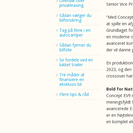
Overblik over
Senior Vice Pr
privatleasing
Sådan vælger du
“Med Concept E
bilforsikring
at spille en a
Tag på ferie i en
Grundlaget fo
autocamper
en moderne og
avanceret komp
Sådan fjerner du
bilfolie
der vil danne
Se fordele ved en
En produktion
lukket trailer
2023, og den 
Tre måder at
crossover har
finansiere en
eksklusiv bil
Bold for Nat
Flere tips & råd
Concept EV9 r
meningsfyldt 
avancerede E-
er en højtekno
en komplet ele