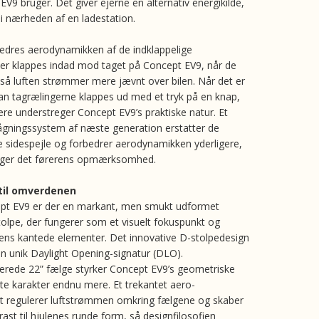
V9 bruger. Det giver ejerne en alternativ energikilde,
 i nærheden af en ladestation.
dres aerodynamikken af de indklappelige
der klappes indad mod taget på Concept EV9, når de
, så luften strømmer mere jævnt over bilen. Når det er
an tagrælingerne klappes ud med et tryk på en knap,
gere understreger Concept EV9’s praktiske natur. Et
gningssystem af næste generation erstatter de
e sidespejle og forbedrer aerodynamikken yderligere,
øger det førerens opmærksomhed.
 til omverdenen
pt EV9 er der en markant, men smukt udformet
tolpe, der fungerer som et visuelt fokuspunkt og
’ens kantede elementer. Det innovative D-stolpedesign
n unik Daylight Opening-signatur (DLO).
rede 22” fælge styrker Concept EV9’s geometriske
te karakter endnu mere. Et trekantet aero-
t regulerer luftstrømmen omkring fælgene og skaber
rast til hjulenes runde form, så designfilosofien