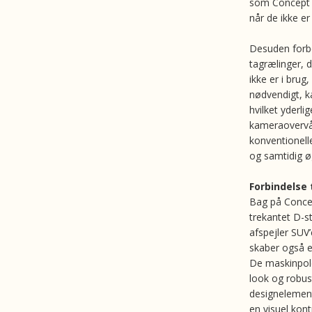
som Concept E
når de ikke er
Desuden forbe
tagrælinger, 
ikke er i brug
nødvendigt, k
hvilket yderli
kameraovervå
konventionell
og samtidig 
Forbindelse
Bag på Conce
trekantet D-s
afspejler SUV
skaber også e
De maskinpole
look og robus
designelemen
en visuel kont