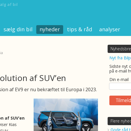
alg af bil
sælg din bil
nyheder
tips & råd
analyser
Nyhedsbre
ia
Nyt fra Bilp
Sidste nyt 
på e-mail h
volution af SUV’en
Din e-mail
ion af EV9 er nu bekræftet til Europa i 2023.
on af SUV’en
Flere nyhe
iser Kias
Gode råd ti
 SUV-