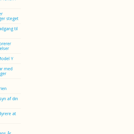
er
nger steget
dgang til
norerer
elser
Model Y
ar med
ger
ien
yn af din
dyrere at
ens år