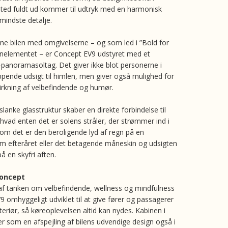
ted fuldt ud kommer til udtryk med en harmonisk
mindste detalje.
ene bilen med omgivelserne – og som led i ”Bold for
nelementet – er Concept EV9 udstyret med et
anoramasoltag. Det giver ikke blot personerne i
appende udsigt til himlen, men giver også mulighed for
virkning af velbefindende og humør.
anke glasstruktur skaber en direkte forbindelse til
vad enten det er solens stråler, der strømmer ind i
r om det er den beroligende lyd af regn på en
 efteråret eller det betagende måneskin og udsigten
på en skyfri aften.
oncept
f tanken om velbefindende, wellness og mindfulness
9 omhyggeligt udviklet til at give fører og passagerer
interiør, så køreoplevelsen altid kan nydes. Kabinen i
r som en afspejling af bilens udvendige design også i