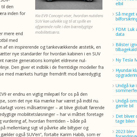
elbil
til den
ra inden for
Så meget 
Kia EV9 Concept viser, hvordan nutidens
bilforsikri
SUV kan udvikle sig til at spille en
afgørende rolle i den bæredygtige
FDM: Luk a
mobilitetsæra.
er mere end
data
ptbil med
Bilister ig
 af en inspirerende og tankevækkende æstetik, en
tilbagekald
ætter nye standarder for hvordan kabinen i en SUV
Ny Tesla 
mt næste generations komplet eldrevne nul-
linje. Den giver et indblik i de fremtidige modeller fra
Hyundai kl
else med mærkets hurtige fremdrift mod bæredygtig
opgraderin
Undgå kø i
sommerfer
EV9 er endnu en vigtig milepæl for os på den
ejse, som det nye Kia mærke har været på indtil nu.
Undgå oms
gamle bil
klarlagt vores målsætninger – at blive globalt førende
edygtige mobilitetsløsninger – har vi måttet foretage
Det bliver 
 vurdering af, hvordan fremtiden – både på
tage bilen
 mellemlang sigt vil påvirke alle biltyper og
2023 blev
 gælder også SUV’en”, fortalte Karim Habib, som er
forandring