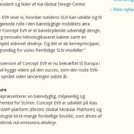
esident og leder af Kia Global Design Center.
Flere nyhe
V9 viser vi, hvordan nutidens SUV kan udvikle sig til
fgørende rolle i den bæredygtige mobilitets æra.
r Concept EV9 er et banebrydende udvendigt design,
 innovativ teknologibaseret kabine samt en
let eldrevet drivlinje. Og det er de kerneprincipper,
 grundlag for vores fremtidige SUV-modeller.”
sversion af Concept EV9 er nu bekræftet til Europa i
vil bygge videre på den succes, som den roste EV6-
 opnået siden lanceringen sidste år.
ure
epræsenterer en bæredygtig, miljøvenlig og
fremtid for SUV’en. Concept EV9 er udviklet på Kias
GMP-platform (Electric Global Modular Platform) og
logisk bil til mange forskellige livsstile, som drives af
ktrisk nul-emissions-drivlinje.