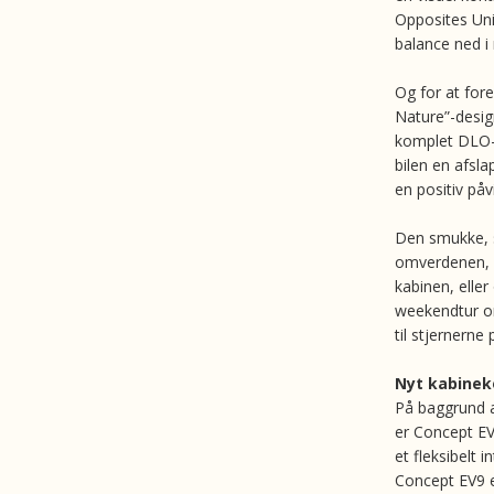
Opposites Uni
balance ned i 
Og for at for
Nature”-desig
komplet DLO-p
bilen en afsl
en positiv på
Den smukke, sl
omverdenen, h
kabinen, elle
weekendtur om
til stjernerne 
Nyt kabinek
På baggrund a
er Concept EV
et fleksibelt 
Concept EV9 e