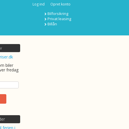
Log ind
Opret konto
Bilforsikring
Privat leasing
Billån
v
riser.dk
om biler
ver fredag
der
l ferien i