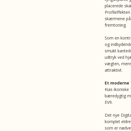
placerede skæ
Profileffekten
skærmene på C
fremtoning.
Som en kontra
og indbydende
smukt kantede
udtryk ved hj
vægten, mens
attraktivt.
Et moderne 
Kias ikoniske 
bæredygtig mo
EV9.
Det nye Digit
komplet eldrev
som er nødven