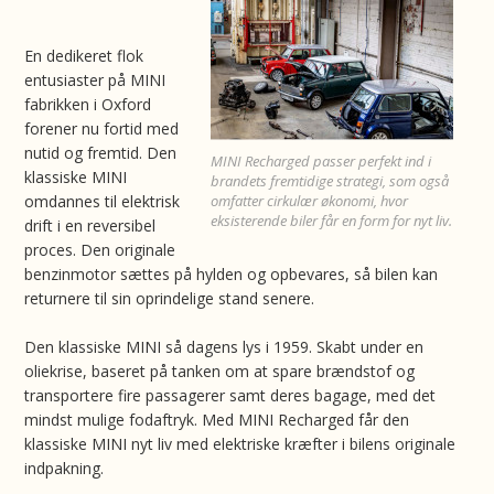
En dedikeret flok
entusiaster på MINI
fabrikken i Oxford
forener nu fortid med
nutid og fremtid. Den
MINI Recharged passer perfekt ind i
klassiske MINI
brandets fremtidige strategi, som også
omdannes til elektrisk
omfatter cirkulær økonomi, hvor
eksisterende biler får en form for nyt liv.
drift i en reversibel
proces. Den originale
benzinmotor sættes på hylden og opbevares, så bilen kan
returnere til sin oprindelige stand senere.
Den klassiske MINI så dagens lys i 1959. Skabt under en
oliekrise, baseret på tanken om at spare brændstof og
transportere fire passagerer samt deres bagage, med det
mindst mulige fodaftryk. Med MINI Recharged får den
klassiske MINI nyt liv med elektriske kræfter i bilens originale
indpakning.