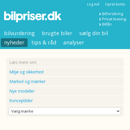
Log ind
Opret konto
Bilforsikring
Privat leasing
Billån
bilvurdering
brugte biler
sælg din bil
nyheder
tips & råd
analyser
Læs mere om:
Miljø og sikkerhed
Marked og mærker
Nye modeller
Konceptbiler