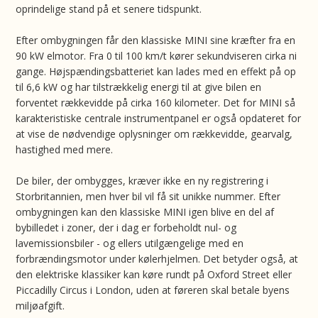
oprindelige stand på et senere tidspunkt.
Efter ombygningen får den klassiske MINI sine kræfter fra en
90 kW elmotor. Fra 0 til 100 km/t kører sekundviseren cirka ni
gange. Højspændingsbatteriet kan lades med en effekt på op
til 6,6 kW og har tilstrækkelig energi til at give bilen en
forventet rækkevidde på cirka 160 kilometer. Det for MINI så
karakteristiske centrale instrumentpanel er også opdateret for
at vise de nødvendige oplysninger om rækkevidde, gearvalg,
hastighed med mere.
De biler, der ombygges, kræver ikke en ny registrering i
Storbritannien, men hver bil vil få sit unikke nummer. Efter
ombygningen kan den klassiske MINI igen blive en del af
bybilledet i zoner, der i dag er forbeholdt nul- og
lavemissionsbiler - og ellers utilgængelige med en
forbrændingsmotor under kølerhjelmen. Det betyder også, at
den elektriske klassiker kan køre rundt på Oxford Street eller
Piccadilly Circus i London, uden at føreren skal betale byens
miljøafgift.