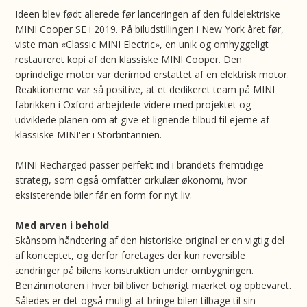
Ideen blev født allerede før lanceringen af den fuldelektriske
MINI Cooper SE i 2019. På biludstillingen i New York året før,
viste man «Classic MINI Electric», en unik og omhyggeligt
restaureret kopi af den klassiske MINI Cooper. Den
oprindelige motor var derimod erstattet af en elektrisk motor.
Reaktionerne var så positive, at et dedikeret team på MINI
fabrikken i Oxford arbejdede videre med projektet og
udviklede planen om at give et lignende tilbud til ejerne af
klassiske MINI'er i Storbritannien.
MINI Recharged passer perfekt ind i brandets fremtidige
strategi, som også omfatter cirkulær økonomi, hvor
eksisterende biler får en form for nyt liv.
Med arven i behold
Skånsom håndtering af den historiske original er en vigtig del
af konceptet, og derfor foretages der kun reversible
ændringer på bilens konstruktion under ombygningen.
Benzinmotoren i hver bil bliver behørigt mærket og opbevaret.
Således er det også muligt at bringe bilen tilbage til sin