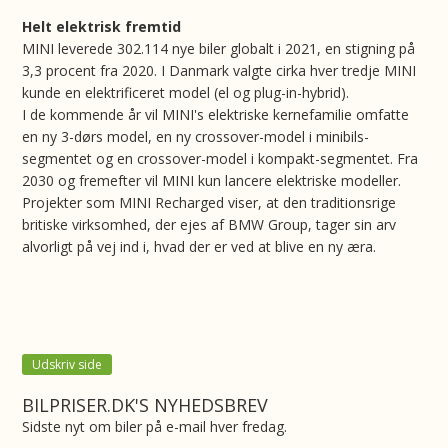
Helt elektrisk fremtid
MINI leverede 302.114 nye biler globalt i 2021, en stigning på
3,3 procent fra 2020. I Danmark valgte cirka hver tredje MINI
kunde en elektrificeret model (el og plug-in-hybrid).
I de kommende år vil MINI's elektriske kernefamilie omfatte
en ny 3-dørs model, en ny crossover-model i minibils-
segmentet og en crossover-model i kompakt-segmentet. Fra
2030 og fremefter vil MINI kun lancere elektriske modeller.
Projekter som MINI Recharged viser, at den traditionsrige
britiske virksomhed, der ejes af BMW Group, tager sin arv
alvorligt på vej ind i, hvad der er ved at blive en ny æra.
Udskriv side
BILPRISER.DK'S NYHEDSBREV
Sidste nyt om biler på e-mail hver fredag.