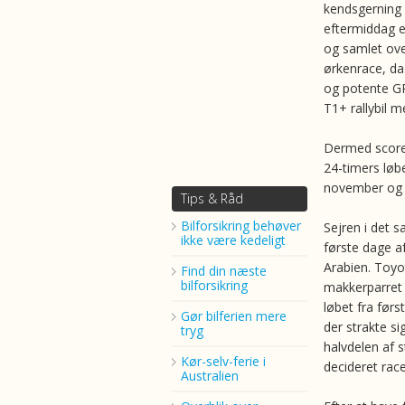
kendsgerning
eftermiddag e
og samlet ove
ørkenrace, da
og potente G
T1+ rallybil 
Dermed scorer
24-timers løb
november og n
Tips & Råd
Bilforsikring behøver
Sejren i det 
ikke være kedeligt
første dage af
Arabien. Toy
Find din næste
bilforsikring
makkerparret 
løbet fra før
Gør bilferien mere
der strakte s
tryg
halvdelen af 
Kør-selv-ferie i
decideret race
Australien