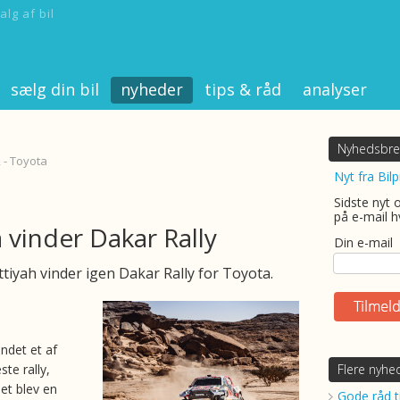
alg af bil
sælg din bil
nyheder
tips & råd
analyser
Nyhedsbre
 - Toyota
Nyt fra Bilp
Sidste nyt 
på e-mail h
 vinder Dakar Rally
Din e-mail
tiyah vinder igen Dakar Rally for Toyota.
ndet et af
te rally,
Flere nyhe
et blev en
Gode råd ti