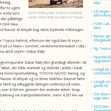
 fredag
elbil
fter to ugers
Så meget 
Det er anden gang, at Nasser Al-Attiyah
r 4.000 km’s
bilforsikri
vinder Dakar Rally som kører for Toyota.
 den pålidelige
FDM: Luk a
R DKR Hilux
data
med Nasser Al-Attiyah bag rattet krydsede målstregen.
Bilister ig
tilbagekald
 Toyota hattrick, eftersom det også blev til sejre i
et på Le Mans i sommer, verdensmesterskabet i rally i
Ny Tesla 
u altså sejren i Dakar Rally.
Hyundai kl
opgraderin
sagnomspundne Dakar Rally blev grundlagt allerede i de
 løbet, der både startede og sluttede i Jedda i Saudi
Undgå kø i
ota motorsportsafdeling, TOYOTA GAZOO Racing, og
sommerfer
Nasser Al-Attiyah og co-driver Mathieu Baumel førte
Undgå oms
ste færd og udbyggede føringen undervejs på ruten,
gamle bil
ig over 8.000 km gennem den arabiske ørken. Knap
Det bliver 
strækning var transportkilometer, mens 4.261 km var
tage bilen
.
2023 blev
forandring