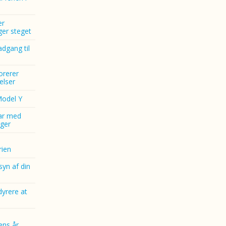
er
nger steget
dgang til
norerer
elser
Model Y
ar med
ger
ien
yn af din
dyrere at
ens år