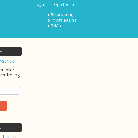
Log ind
Opret konto
Bilforsikring
Privat leasing
Billån
v
riser.dk
om biler
ver fredag
der
l ferien i