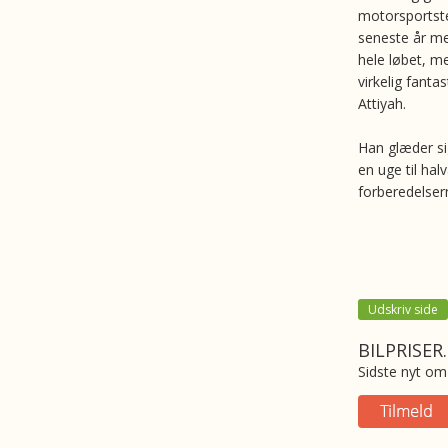
motorsportste
seneste år me
hele løbet, m
virkelig fanta
Attiyah.
Han glæder sig
en uge til ha
forberedelsern
Udskriv side
BILPRISER
Sidste nyt om 