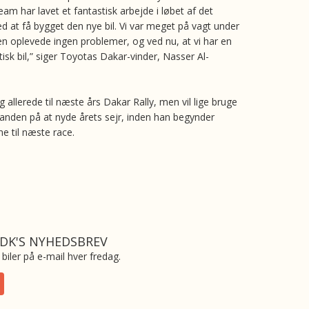
am har lavet et fantastisk arbejde i løbet af det
d at få bygget den nye bil. Vi var meget på vagt under
en oplevede ingen problemer, og ved nu, at vi har en
stisk bil,” siger Toyotas Dakar-vinder, Nasser Al-
 allerede til næste års Dakar Rally, men vil lige bruge
lvanden på at nyde årets sejr, inden han begynder
e til næste race.
.DK'S NYHEDSBREV
biler på e-mail hver fredag.