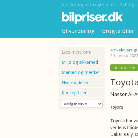
Vurdering af brugte biler - Køb og s
bilvurdering
brugte biler
Artikeloversigt
Læs mere om:
20. januar 2022
Miljø og sikkerhed
Udskriv side
Marked og mærker
Toyota
Nye modeller
Konceptbiler
Nasser Al-At
Toyota
Toyota har vu
verdens hårdes
Dakar Rally. D