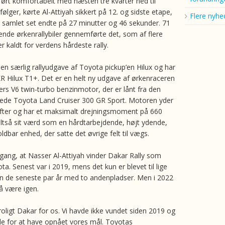
 ført komfortabelt med næsten tre kvarter ned til
lger, kørte Al-Attiyah sikkert på 12. og sidste etape,
Flere nyhe
t samlet set endte på 27 minutter og 46 sekunder. 71
tende ørkenrallybiler gennemførte det, som af flere
er kaldt for verdens hårdeste rally.
 en særlig rallyudgave af Toyota pickup’en Hilux og har
 Hilux T1+. Det er en helt ny udgave af ørkenraceren
ers V6 twin-turbo benzinmotor, der er lånt fra den
ede Toyota Land Cruiser 300 GR Sport. Motoren yder
fter og har et maksimalt drejningsmoment på 660
ltså sit værd som en hårdtarbejdende, højt ydende,
oldbar enhed, der satte det øvrige felt til vægs.
gang, at Nasser Al-Attiyah vinder Dakar Rally som
ta. Senest var i 2019, mens det kun er blevet til lige
 de seneste par år med to andenpladser. Men i 2022
så være igen.
roligt Dakar for os. Vi havde ikke vundet siden 2019 og
lade for at have opnået vores mål. Toyotas