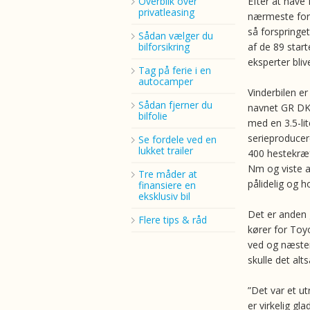
Overblik over
Efter at have
privatleasing
nærmeste forfø
så forspringe
Sådan vælger du
bilforsikring
af de 89 star
eksperter bliv
Tag på ferie i en
autocamper
Vinderbilen er
Sådan fjerner du
navnet GR DKR
bilfolie
med en 3.5-lit
serieproducer
Se fordele ved en
lukket trailer
400 hestekræ
Nm og viste a
Tre måder at
pålidelig og h
finansiere en
eksklusiv bil
Det er anden 
Flere tips & råd
kører for Toyo
ved og næsten
skulle det alt
”Det var et ut
er virkelig g