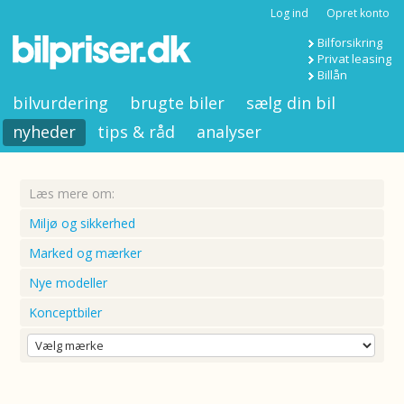
Log ind
Opret konto
Bilforsikring
Privat leasing
Billån
bilvurdering
brugte biler
sælg din bil
nyheder
tips & råd
analyser
Læs mere om:
Miljø og sikkerhed
Marked og mærker
Nye modeller
Konceptbiler