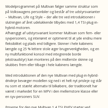
Modelprogrammet på Multivan følger samme struktur som
på Volkswagens personbiler og består af tre udstyrsvarianter
– Multivan, Life og Style – der alle tre ved introduktionen i
slutningen af året udelukkende tilbydes med 1,4 TSI-plug-in-
hybrid-motoren.
Afhængigt af udstyrsvariant kommer Multivan som fem- eller
syvpersoners, og interiøret er optimeret til at yde endnu mere
fleksibilitet og plads end tidligere. Skinner i hele kabinens
længde og 25 % lettere stole øger brugervenligheden, og en
ny multifunktionel konsol med integrerede borde
(ekstraudstyr) kan monteres på den midterste skinne og
skubbes frem eller tilbage i hele kabinens længde.
Med introduktionen af den nye Multivan med plug-in-hybrid-
drivlinje bevæger modellen sig ned i et helt nyt prisleje og står
nu som et stærkt alternativ til bilkøbere, der traditionelt har
været i markedet for en MPV i den mellemstore klasse eller
en syv-personers SUV.
Priserne for den nye Multivan 1,4 TSI PHEV starter ved