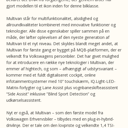
gjort modellen til et ikon inden for denne bilklasse.
Multivan står for multifunktionalitet, alsidighed og
allroundkvaliteter kombineret med innovative funktioner og
teknologier. Alle disse egenskaber spiller sammen på en
måde, der løfter oplevelsen af den nyeste generation af
Multivan til et nyt niveau. Det skyldes blandt meget andet, at
Multivan for første gang er bygget på MQB-platformen, der er
velkendt fra Volkswagens personbiler. Det har givet mulighed
for at introducere en række nye teknologier i Multivan, der
emmer af hightech, og som – afhængigt af udstyrsvariant –
kommer med et fuldt digitaliseret cockpit, online
infotainmentsystemer med 10” touchskærm, IQ.Light-LED-
Matrix-forlygter og Lane Assist plus vognbaneskifteassistent
“Side Assist” inklusive ”Blind Sport Detection” og
udkørselsassistent.
Nyt er også, at Multivan – som den første model fra
Volkswagen Erhvervsbiler – tilbydes med en plug-in-hybrid-
drivlinje. Der er tale om den lovpriste og velkendte 1,4 TSI-