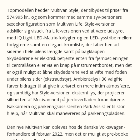
Topmodellen hedder Multivan Style, der tilbydes til priser fra
574.995 kr., og som kommer med samme syv-personers
sædekonfiguration som Multivan Life. Style-versionen
adskiller sig visuelt fra Life-versionen ved at være udstyret
med IQ.Light LED-Matrix-forlygter og en LED-lysstribe mellem
forlygterne samt en elegant kromliste, der løber hen ad
siderne i hele bilens længde samt på bagklappen.
Skydedørene er elektrisk betjente enten fra fjernbetjeningen
til centrallåsen eller via en knap på instrumentbordet, men det
er også muligt at åbne skydedørene ved at vifte med foden
under bilens sider (ekstraudstyr). Ambientelys i 30 valgfrie
farver bidrager til at give interiøret en mere intim atmosfære,
og samtidig har Style-versionen eksternt lys, der projicerer
silhuetten af Multivan ned på jordoverfladen foran dørene.
Bakkamera og parkeringsassistenten Park Assist er til stor
hjælp, når Multivan skal manøvreres på parkeringspladsen.
Den nye Multivan kan opleves hos de danske Volkswagen-
forhandlere til februar 2022, men det er muligt at pre-booke