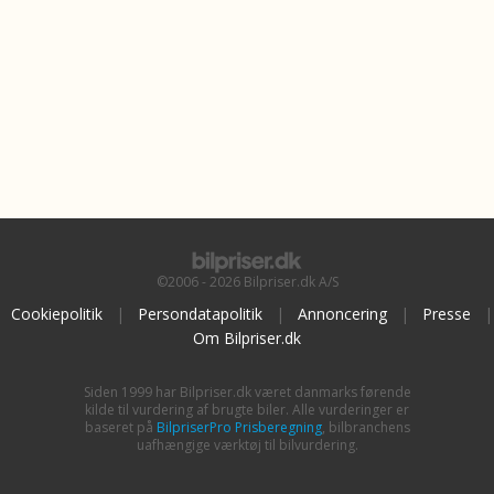
©2006 - 2026 Bilpriser.dk A/S
Cookiepolitik
|
Persondatapolitik
|
Annoncering
|
Presse
|
Om Bilpriser.dk
Siden 1999 har Bilpriser.dk været danmarks førende
kilde til vurdering af brugte biler. Alle vurderinger er
baseret på
BilpriserPro Prisberegning
, bilbranchens
uafhængige værktøj til bilvurdering.