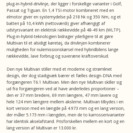
plug-in-hybrid-drivlinje, der ligger i forskellige varianter i Golf,
Passat og Tiguan. En 1,4 TSI-motor kombineret med en
elmotor giver en systemydelse på 218 hk og 350 Nm, og et
batteri på 10,4 kWh (nettoværdi) giver afhængigt af
udstyrsvariant en elektrisk rækkevidde på 48-49 km (WLTP).
Plug-in-hybrid-teknologien bidrager yderligere til at gøre
Multivan til et alsidigt køretøj, da drivlinjen kombinerer
muligheden for nulemissionskørsel med hybridbilens lange
rækkevidde, lave forbrug og suveræne kraftoverskud.
Den nye Multivan stiller med et moderne og strømlinet
design, der dog stadigvæk bærer et fælles design-DNA med
forgængeren T6.1 Multivan. Men den nye Multivan skiller sig
ud fra forgængeren ved at have anderledes proportioner –
den er 37 mm bredere, 69 mm længere, 47 mm lavere og
hele 124 mm længere mellem akslerne. Multivan tilbydes i en
kort version med en længde på 4.973 mm og en lang version,
der måler 5.173 mm i længden, men de to karrosserivarianter
har identisk akselafstand. Prisforskellen mellem en kort og en
lang version af Multivan er 13.000 kr.