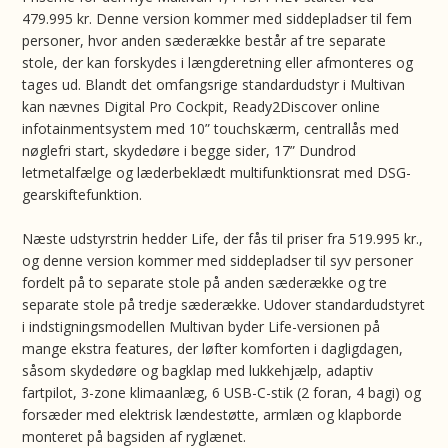
479.995 kr. Denne version kommer med siddepladser til fem
personer, hvor anden sæderække består af tre separate
stole, der kan forskydes i længderetning eller afmonteres og
tages ud. Blandt det omfangsrige standardudstyr i Multivan
kan nævnes Digital Pro Cockpit, Ready2Discover online
infotainmentsystem med 10” touchskærm, centrallås med
nøglefri start, skydedøre i begge sider, 17” Dundrod
letmetalfælge og læderbeklædt multifunktionsrat med DSG-
gearskiftefunktion.
Næste udstyrstrin hedder Life, der fås til priser fra 519.995 kr.,
og denne version kommer med siddepladser til syv personer
fordelt på to separate stole på anden sæderække og tre
separate stole på tredje sæderække. Udover standardudstyret
i indstigningsmodellen Multivan byder Life-versionen på
mange ekstra features, der løfter komforten i dagligdagen,
såsom skydedøre og bagklap med lukkehjælp, adaptiv
fartpilot, 3-zone klimaanlæg, 6 USB-C-stik (2 foran, 4 bagi) og
forsæder med elektrisk lændestøtte, armlæn og klapborde
monteret på bagsiden af ryglænet.