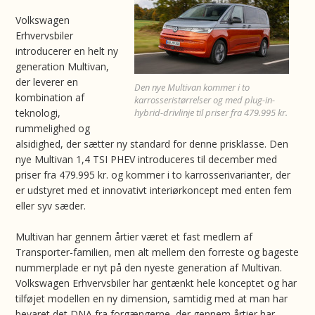
Volkswagen
Erhvervsbiler
introducerer en helt ny
generation Multivan,
der leverer en
Den nye Multivan kommer i to
kombination af
karrosseristørrelser og med plug-in-
teknologi,
hybrid-drivlinje til priser fra 479.995 kr.
rummelighed og
alsidighed, der sætter ny standard for denne prisklasse. Den
nye Multivan 1,4 TSI PHEV introduceres til december med
priser fra 479.995 kr. og kommer i to karrosserivarianter, der
er udstyret med et innovativt interiørkoncept med enten fem
eller syv sæder.
Multivan har gennem årtier været et fast medlem af
Transporter-familien, men alt mellem den forreste og bageste
nummerplade er nyt på den nyeste generation af Multivan.
Volkswagen Erhvervsbiler har gentænkt hele konceptet og har
tilføjet modellen en ny dimension, samtidig med at man har
bevaret det DNA fra forgængerne, der gennem årtier har