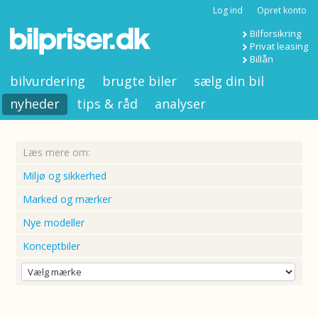
Log ind
Opret konto
Bilforsikring
Privat leasing
Billån
bilvurdering
brugte biler
sælg din bil
nyheder
tips & råd
analyser
Læs mere om:
Miljø og sikkerhed
Marked og mærker
Nye modeller
Konceptbiler