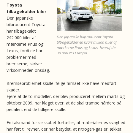
Toyota
tilbagekalder biler
Den japanske
bilproducent Toyota
har tilbagekaldt
Den japanske bilproducent Toyota
242.000 biler af
tilbagekalder en kvart million biler af
mærkerne Prius og
mærkerne Prius og Lexus, hvoraf de
Lexus, fordi de har
30.000 er i Europa.
problemer med
bremserne, skriver
virksomheden onsdag.
Bremseproblemet skulle ifølge firmaet ikke have medført
skader.
Ejere af de to modeller, der blev produceret mellem marts og
oktober 2009, har klaget over, at de skal trampe hårdere på
pedalen, end de tidligere skulle.
En talsmand for selskabet fortæller, at materialernes svaghed
har ført til revner, der har betydet, at nitrogen-gas er lækket